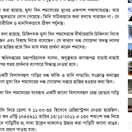
খ করা হয়েছে, মুসা বিন শমসেরের মুখের একপাশ পক্ষাঘাতগ্রস্ত। তার
রাত্মকভাবে লোপ পেয়েছে। তিনি সঠিকভাবে কথা বলতে পারছেন না। সে
ারীরিক ও মানসিকভাবে ভীষণ পর্যুদস্ত।
বলা হয়েছে, চিকিৎসক মুসা বিন শমসেরকে দীর্ঘমেয়াদি চিকিৎসা নিতে
েছেন এবং বিশ্রাম নিতে বলেছেন। সে কারণে শুল্ক গোয়েন্দা তদন্ত দলের
 হাজির হতে তিন মাস সময় প্রার্থনা করেন শমসের।
দা অধিদপ্তরের মহাপরিচালক বলেন, অসুস্থতার কাগজপত্র যাচাই-বাছাই
 সময় প্রার্থনার ব্যাপারে সিদ্ধান্ত নেওয়া হবে।
কটি বিলাসবহুল গাড়ির শুল্ক ফাঁকি ও মানি লন্ডারিং সংক্রান্ত তদন্তের
াল মুসা বিন শমসেরের শুল্ক গোয়েন্দা দপ্তরে হাজির হওয়ার কথা ছিল।
স মুসা বিন শমসেরের ব্যবহৃত একটি কালো বিলাসবহুল রেঞ্জ রোভার গাড়ি
লিলাদি দিয়ে ভোলা ঘ ১১-০০-৩৫ হিসেবে রেজিস্ট্রেশন নেওয়া হয়েছিল।
 বিল অব এন্ট্রি ১০৪৫৯১১ তারিখ ১৩/১২/২০১১-এ ১৩০ শতাংশ শুল্ক দিয়ে
েশনে গাড়িটির রং সাদা উল্লেখ থাকলেও উদ্ধার করা গাড়িটি কালো রঙের।
বে প্রমাণ পাওয়া যায়।