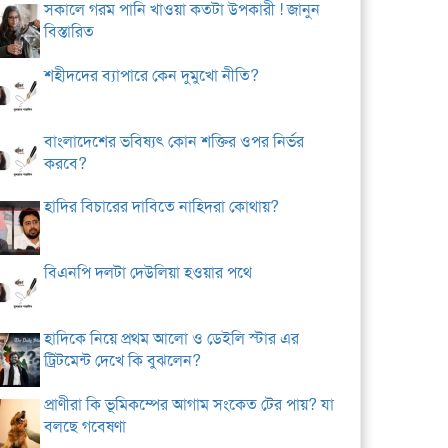
সকালে গরম পানি খাওয়া কতটা উপকারী ! জানুন
বিস্তারিত
শহীদদের ব্যাপারে কেন দুমুখো নীতি?
বাংলাদেশের ভবিষ্যৎ কোন শক্তির ওপর নির্ভর
করবে?
হাদির বিচারের দাবিতে নাহিদরা কোথায়?
বিএনপি দলটা দেউলিয়া হওয়ার পথে
হাদিকে নিয়ে প্রথম আলো ও ডেইলি স্টার এর
ট্রিটমেন্ট দেখে কি বুঝলেন?
প্রাণীরা কি ভূমিকম্পের আগাম সংকেত টের পায়? যা
বলছে গবেষণা