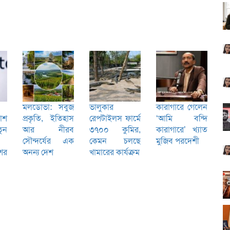
মলডোভা: সবুজ
ভালুকার
কারাগারে গেলেন
কাশ
প্রকৃতি, ইতিহাস
রেপটাইলস ফার্মে
‘আমি বন্দি
ুন
আর নীরব
৩৭০০ কুমির,
কারাগারে’ খ্যাত
সৌন্দর্যের এক
কেমন চলছে
মুজিব পরদেশী
শের
অনন্য দেশ
খামারের কার্যক্রম