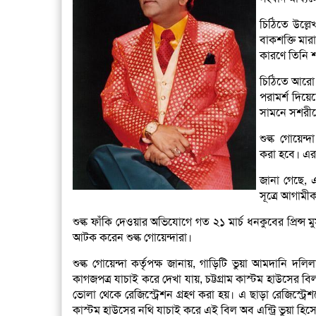
চিঠিতে উল্লে
বাকশক্তি মা
কারণে তিনি শ
চিঠিতে আরো 
পরামর্শ দিয়
সামনে সশরীরে
শুল্ক গোয়েন্
করা হবে। এরপর
জানা গেছে, এ
সূত্রে আগামীক
শুল্ক ফাঁকি দেওয়ার অভিযোগে গত ২১ মার্চ ধনকুবের প্রিন্
আটক করেন শুল্ক গোয়েন্দারা।
শুল্ক গোয়েন্দা কর্তৃপক্ষ জানায়, গাড়িটি ভুয়া আমদানি দ
কাগজপত্র যাচাই করে দেখা যায়, চট্টগ্রাম কাস্টম হাউসের
ভোলা থেকে রেজিস্ট্রেশন গ্রহণ করা হয়। এ ছাড়া রেজিস্ট্র
কাস্টম হাউসের নথি যাচাই করে এই বিল অব এন্ট্রি ভুয়া হিসে