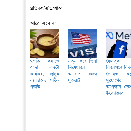
প্রতিক্ষণ/এডি/শাআ
আরো সংবাদঃ
খুশকি কমাতে
নতুন করে ভিসা
ফেসবুক
আদা কতটা
নিষেধাজ্ঞা
বিজ্ঞাপনে বি
কার্যকর, জানুন
আরোপ করল
পেমেন্ট, নত
ব্যবহারের সঠিক
যুক্তরাষ্ট্র
সুযোগের
পদ্ধতি
অপেক্ষায় দে
উদ্যোক্তারা