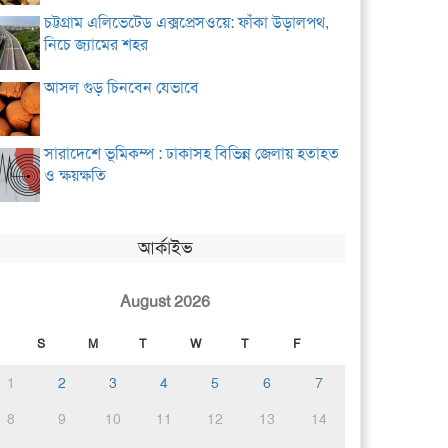
চট্টগ্রাম এলিভেটেড এক্সপ্রেসওয়ে: ফাঁকা উড়ালপথ,
নিচে জ্যামের শহর
আসল গুড় চিনবেন যেভাবে
সারাদেশে ভূমিকম্প : ঢাকাসহ বিভিন্ন জেলায় হতাহত
ও ক্ষয়ক্ষতি
আর্কাইভ
August 2026
S
M
T
W
T
F
1
2
3
4
5
6
7
8
9
10
11
12
13
14