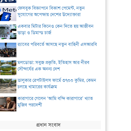
ফেসবুক বিজ্ঞাপনে বিকাশ পেমেন্ট, নতুন
সুযোগের অপেক্ষায় দেশের উদ্যোক্তারা
একবার মিটার কিনেও কেন দিতে হয় আজীবন
ভাড়া ও ডিমান্ড চার্জ
র‌্যাবের পরিবর্তে আসছে নতুন বাহিনী এসআরবি
মলডোভা: সবুজ প্রকৃতি, ইতিহাস আর নীরব
সৌন্দর্যের এক অনন্য দেশ
ভালুকার রেপটাইলস ফার্মে ৩৭০০ কুমির, কেমন
চলছে খামারের কার্যক্রম
কারাগারে গেলেন ‘আমি বন্দি কারাগারে’ খ্যাত
মুজিব পরদেশী
প্রধান সংবাদ