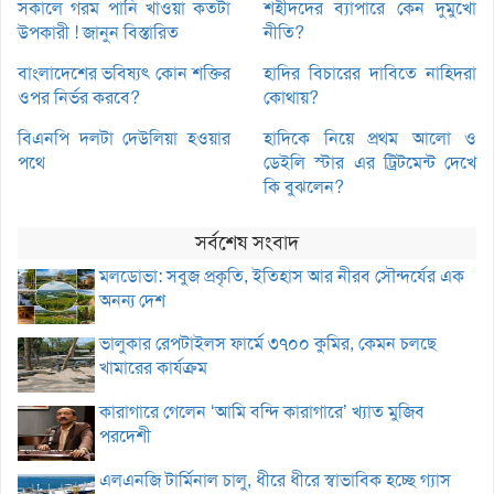
সকালে গরম পানি খাওয়া কতটা
শহীদদের ব্যাপারে কেন দুমুখো
উপকারী ! জানুন বিস্তারিত
নীতি?
বাংলাদেশের ভবিষ্যৎ কোন শক্তির
হাদির বিচারের দাবিতে নাহিদরা
ওপর নির্ভর করবে?
কোথায়?
বিএনপি দলটা দেউলিয়া হওয়ার
হাদিকে নিয়ে প্রথম আলো ও
পথে
ডেইলি স্টার এর ট্রিটমেন্ট দেখে
কি বুঝলেন?
সর্বশেষ সংবাদ
মলডোভা: সবুজ প্রকৃতি, ইতিহাস আর নীরব সৌন্দর্যের এক
অনন্য দেশ
ভালুকার রেপটাইলস ফার্মে ৩৭০০ কুমির, কেমন চলছে
খামারের কার্যক্রম
কারাগারে গেলেন ‘আমি বন্দি কারাগারে’ খ্যাত মুজিব
পরদেশী
এলএনজি টার্মিনাল চালু, ধীরে ধীরে স্বাভাবিক হচ্ছে গ্যাস