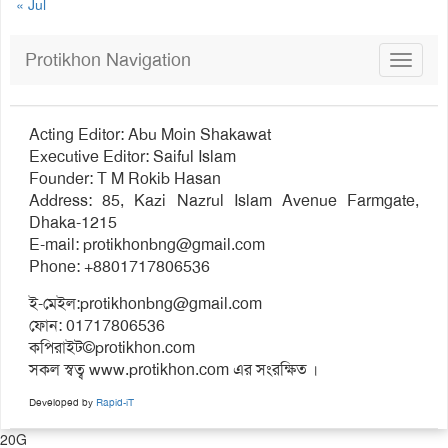
« Jul
Protikhon Navigation
Toggle
navigat
Acting Editor: Abu Moin Shakawat
Executive Editor: Saiful Islam
Founder: T M Rokib Hasan
Address: 85, Kazi Nazrul Islam Avenue Farmgate,
Dhaka-1215
E-mail:
protikhonbng@gmail.com
Phone: +8801717806536
ই-মেইল:
protikhonbng@gmail.com
ফোন: 01717806536
কপিরাইট©protikhon.com
সকল স্বত্ব www.protikhon.com এর সংরক্ষিত ।
Developed by
Rapid-iT
20G