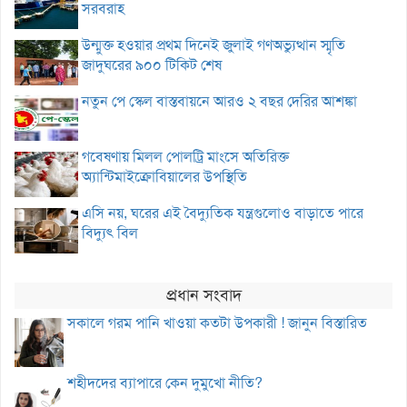
সরবরাহ
উন্মুক্ত হওয়ার প্রথম দিনেই জুলাই গণঅভ্যুত্থান স্মৃতি
জাদুঘরের ৯০০ টিকিট শেষ
নতুন পে স্কেল বাস্তবায়নে আরও ২ বছর দেরির আশঙ্কা
গবেষণায় মিলল পোলট্রি মাংসে অতিরিক্ত
অ্যান্টিমাইক্রোবিয়ালের উপস্থিতি
এসি নয়, ঘরের এই বৈদ্যুতিক যন্ত্রগুলোও বাড়াতে পারে
বিদ্যুৎ বিল
প্রধান সংবাদ
সকালে গরম পানি খাওয়া কতটা উপকারী ! জানুন বিস্তারিত
শহীদদের ব্যাপারে কেন দুমুখো নীতি?