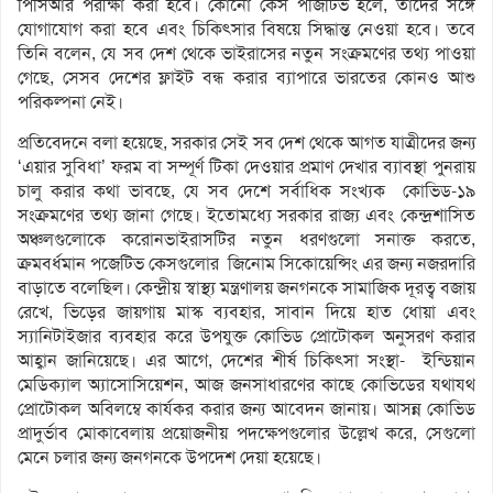
পিসিআর পরীক্ষা করা হবে। কোনো কেস পজিটিভ হলে, তাদের সঙ্গে
যোগাযোগ করা হবে এবং চিকিৎসার বিষয়ে সিদ্ধান্ত নেওয়া হবে। তবে
তিনি বলেন, যে সব দেশ থেকে ভাইরাসের নতুন সংক্রমণের তথ্য পাওয়া
গেছে, সেসব দেশের ফ্লাইট বন্ধ করার ব্যাপারে ভারতের কোনও আশু
পরিকল্পনা নেই।
প্রতিবেদনে বলা হয়েছে, সরকার সেই সব দেশ থেকে আগত যাত্রীদের জন্য
‘এয়ার সুবিধা’ ফরম বা সম্পূর্ণ টিকা দেওয়ার প্রমাণ দেখার ব্যাবস্থা পুনরায়
চালু করার কথা ভাবছে, যে সব দেশে সর্বাধিক সংখ্যক কোভিড-১৯
সংক্রমণের তথ্য জানা গেছে। ইতোমধ্যে সরকার রাজ্য এবং কেন্দ্রশাসিত
অঞ্চলগুলোকে করোনভাইরাসটির নতুন ধরণগুলো সনাক্ত করতে,
ক্রমবর্ধমান পজেটিভ কেসগুলোর জিনোম সিকোয়েন্সিং এর জন্য নজরদারি
বাড়াতে বলেছিল। কেন্দ্রীয় স্বাস্থ্য মন্ত্রণালয় জনগনকে সামাজিক দূরত্ব বজায়
রেখে, ভিড়ের জায়গায় মাস্ক ব্যবহার, সাবান দিয়ে হাত ধোয়া এবং
স্যানিটাইজার ব্যবহার করে উপযুক্ত কোভিড প্রোটোকল অনুসরণ করার
আহ্বান জানিয়েছে। এর আগে, দেশের শীর্ষ চিকিৎসা সংস্থা- ইন্ডিয়ান
মেডিক্যাল অ্যাসোসিয়েশন, আজ জনসাধারণের কাছে কোভিডের যথাযথ
প্রোটোকল অবিলম্বে কার্যকর করার জন্য আবেদন জানায়। আসন্ন কোভিড
প্রাদুর্ভাব মোকাবেলায় প্রয়োজনীয় পদক্ষেপগুলোর উল্লেখ করে, সেগুলো
মেনে চলার জন্য জনগনকে উপদেশ দেয়া হয়েছে।