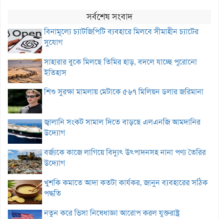
সর্বশেষ সংবাদ
বিনামূল্যে চ্যাটজিপিটি ব্যবহারে মিলবে সীমাহীন চ্যাটের
সুযোগ
সাহারার বুকে মিলছে তিমির হাড়, বদলে যাচ্ছে পুরোনো
ইতিহাস
শিশু সুরক্ষা মামলায় মেটাকে ৫৬৭ মিলিয়ন ডলার জরিমানা
জ্বালানি সংকট সামাল দিতে বাড়ছে এলএনজি আমদানির
উদ্যোগ
বর্জ্যকে কাজে লাগিয়ে বিদ্যুৎ উৎপাদনসহ নানা পণ্য তৈরির
উদ্যোগ
খুশকি কমাতে আদা কতটা কার্যকর, জানুন ব্যবহারের সঠিক
পদ্ধতি
নতুন করে ভিসা নিষেধাজ্ঞা আরোপ করল যুক্তরাষ্ট্র