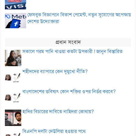
ফেসবুক বিজ্ঞাপনে বিকাশ পেমেন্ট, নতুন সুযোগের অপেক্ষায়
দেশের উদ্যোক্তারা
প্রধান সংবাদ
সকালে গরম পানি খাওয়া কতটা উপকারী ! জানুন বিস্তারিত
শহীদদের ব্যাপারে কেন দুমুখো নীতি?
বাংলাদেশের ভবিষ্যৎ কোন শক্তির ওপর নির্ভর করবে?
হাদির বিচারের দাবিতে নাহিদরা কোথায়?
বিএনপি দলটা দেউলিয়া হওয়ার পথে