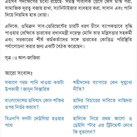
এইসব পদক্ষেপের মধ্যে রয়েছে- সমস্ত পাবলিক প্লেসে ফেস মাস্ক পরা,
সামাজিক দূরত্ব বজায় রাখা, স্যানিটাইজার ব্যবহার করা, সাবান এবং পানি
দিয়ে নিয়মিত হাত ধোয়া।
এদিকে, ওমিক্রন সাব-ভেরিয়েন্টের চারটি ধরণ চীনে ব্যাপকভাবে বৃদ্ধি
পাওয়ার প্রেক্ষিতে ভারতের প্রধানমন্ত্রী নরেন্দ্র মোদি তার মন্ত্রিসভার সহকর্মী
এবং সরকারের শীর্ষ কর্মকর্তাদের সঙ্গে ভারতের কোভিড পরিস্থিতি
পর্যালোচনা করার জন্য একটি বৈঠক করেছেন।
সূত্র ঃ আল-জাজিরা
আরো সংবাদঃ
সকালে গরম পানি খাওয়া কতটা
শহীদদের ব্যাপারে কেন দুমুখো
উপকারী ! জানুন বিস্তারিত
নীতি?
বাংলাদেশের ভবিষ্যৎ কোন শক্তির
হাদির বিচারের দাবিতে নাহিদরা
ওপর নির্ভর করবে?
কোথায়?
বিএনপি দলটা দেউলিয়া হওয়ার
হাদিকে নিয়ে প্রথম আলো ও
পথে
ডেইলি স্টার এর ট্রিটমেন্ট দেখে
কি বুঝলেন?