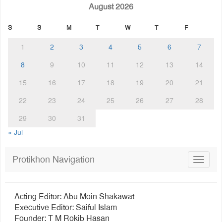
August 2026
S
S
M
T
W
T
F
1
2
3
4
5
6
7
8
9
10
11
12
13
14
15
16
17
18
19
20
21
22
23
24
25
26
27
28
29
30
31
« Jul
Protikhon Navigation
Toggle
navigat
Acting Editor: Abu Moin Shakawat
Executive Editor: Saiful Islam
Founder: T M Rokib Hasan