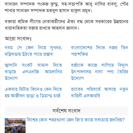
সাধারন সম্পাদক পংকজ কুন্ডু, সহ-সভাপতি আবু নাসির বাবলু, পৌর
শাখার সাধারন সম্পাদক মকবুল হাসান মাকুল প্রমূখ।
বক্তারা শ্রমিক লীগের নেতাকর্মীদের ঐক্য বদ্ধ থেকে সরকারের উন্নয়নের
ধারাবাহিকতা বজায় রাখতে আহবান জানান।
আরো সংবাদঃ
নবম পে স্কেল নিয়ে সুখবর,
বাংলাদেশের দিকে নজর তিন
মন্ত্রিসভায় উঠতে পারে প্রস্তাব
পরাশক্তির
জ্বালানি সংকট সামাল দিতে
বর্জ্যকে কাজে লাগিয়ে বিদ্যুৎ
বাড়ছে এলএনজি আমদানির
উৎপাদনসহ নানা পণ্য তৈরির
উদ্যোগ
উদ্যোগ
একবার মিটার কিনেও কেন দিতে
র‌্যাবের পরিবর্তে আসছে নতুন
হয় আজীবন ভাড়া ও ডিমান্ড চার্জ
বাহিনী এসআরবি
সর্বশেষ সংবাদ
বিশ্বের কোন শহরগুলো জেন জি’র কাছে সবচেয়ে জনপ্রিয়?