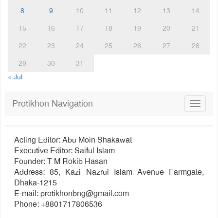
8
9
10
11
12
13
14
15
16
17
18
19
20
21
22
23
24
25
26
27
28
29
30
31
« Jul
Protikhon Navigation
Toggle
navigat
Acting Editor: Abu Moin Shakawat
Executive Editor: Saiful Islam
Founder: T M Rokib Hasan
Address: 85, Kazi Nazrul Islam Avenue Farmgate,
Dhaka-1215
E-mail:
protikhonbng@gmail.com
Phone: +8801717806536