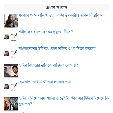
প্রধান সংবাদ
সকালে গরম পানি খাওয়া কতটা উপকারী ! জানুন বিস্তারিত
শহীদদের ব্যাপারে কেন দুমুখো নীতি?
বাংলাদেশের ভবিষ্যৎ কোন শক্তির ওপর নির্ভর করবে?
হাদির বিচারের দাবিতে নাহিদরা কোথায়?
বিএনপি দলটা দেউলিয়া হওয়ার পথে
হাদিকে নিয়ে প্রথম আলো ও ডেইলি স্টার এর ট্রিটমেন্ট দেখে কি
বুঝলেন?