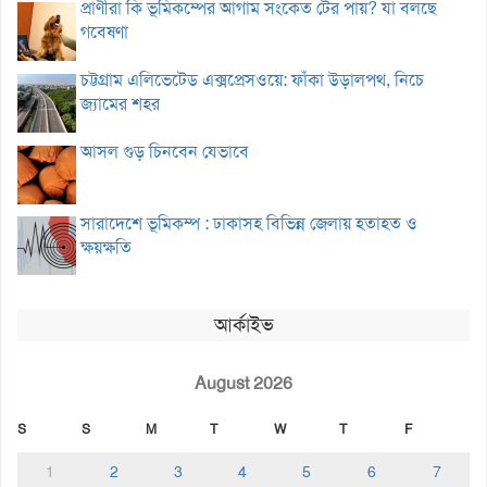
প্রাণীরা কি ভূমিকম্পের আগাম সংকেত টের পায়? যা বলছে
গবেষণা
চট্টগ্রাম এলিভেটেড এক্সপ্রেসওয়ে: ফাঁকা উড়ালপথ, নিচে
জ্যামের শহর
আসল গুড় চিনবেন যেভাবে
সারাদেশে ভূমিকম্প : ঢাকাসহ বিভিন্ন জেলায় হতাহত ও
ক্ষয়ক্ষতি
আর্কাইভ
August 2026
S
S
M
T
W
T
F
1
2
3
4
5
6
7