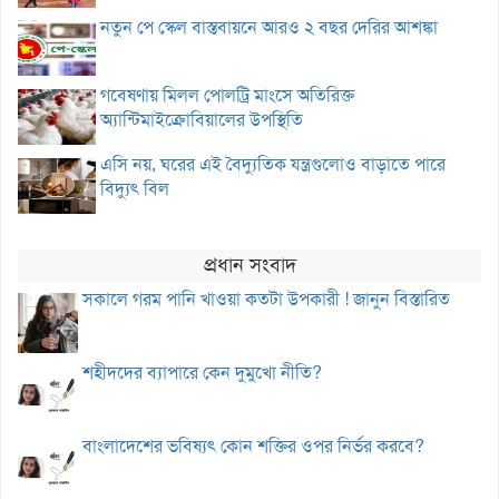
নতুন পে স্কেল বাস্তবায়নে আরও ২ বছর দেরির আশঙ্কা
গবেষণায় মিলল পোলট্রি মাংসে অতিরিক্ত
অ্যান্টিমাইক্রোবিয়ালের উপস্থিতি
এসি নয়, ঘরের এই বৈদ্যুতিক যন্ত্রগুলোও বাড়াতে পারে
বিদ্যুৎ বিল
প্রধান সংবাদ
সকালে গরম পানি খাওয়া কতটা উপকারী ! জানুন বিস্তারিত
শহীদদের ব্যাপারে কেন দুমুখো নীতি?
বাংলাদেশের ভবিষ্যৎ কোন শক্তির ওপর নির্ভর করবে?