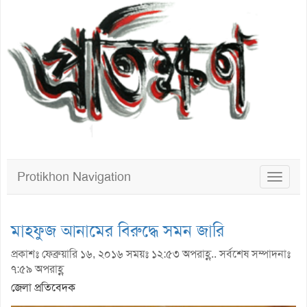
Protikhon Navigation
Toggle
navigat
মাহফুজ আনামের বিরুদ্ধে সমন জারি
প্রকাশঃ ফেব্রুয়ারি ১৬, ২০১৬ সময়ঃ ১২:৫৩ অপরাহ্ণ.. সর্বশেষ সম্পাদনাঃ
৭:৫৯ অপরাহ্ণ
জেলা প্রতিবেদক