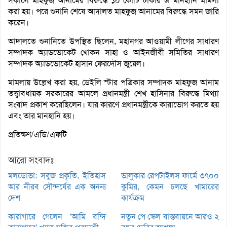
সকালে মাহফুজ আনামের বিরুদ্ধে ১০ কোটি টাকার এ মানহানি মামলা
করা হয়। পরে শুনানি শেষে আদালত মাহফুজ আনামের বিরুদ্ধে সমন জারি
করেন।
আদালতে শুনানিতে উপস্থিত ছিলেন, মহানগর আওয়ামী লীগের সাধারণ
সম্পাদক অ্যাডভোকেট খোকন সাহা ও আইনজীবী সমিতির সাধারণ
সম্পাদক অ্যাডভোকেট হাসান ফেরদৌস জুয়েল।
মামলায় উল্লেখ করা হয়, ডেইলি স্টার পত্রিকার সম্পাদক মাহফুজ আনাম
তত্ত্বাবধায়ক সরকারের আমলে প্রধানমন্ত্রী শেখ হাসিনার বিরুদ্ধে মিথ্যা
সংবাদ প্রকাশ করেছিলেন। যার কারণে প্রধানমন্ত্রীকে কারাভোগ করতে হয়
এবং তার মানহানি হয়।
প্রতিক্ষণ/এডি/এফটি
আরো সংবাদঃ
মলডোভা: সবুজ প্রকৃতি, ইতিহাস
ভালুকার রেপটাইলস ফার্মে ৩৭০০
আর নীরব সৌন্দর্যের এক অনন্য
কুমির, কেমন চলছে খামারের
দেশ
কার্যক্রম
কারাগারে গেলেন ‘আমি বন্দি
নতুন পে স্কেল বাস্তবায়নে আরও ২