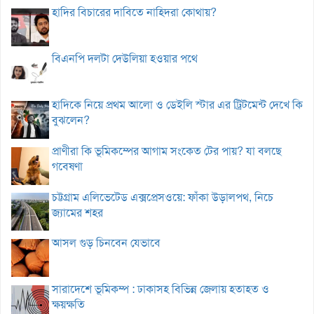
হাদির বিচারের দাবিতে নাহিদরা কোথায়?
বিএনপি দলটা দেউলিয়া হওয়ার পথে
হাদিকে নিয়ে প্রথম আলো ও ডেইলি স্টার এর ট্রিটমেন্ট দেখে কি
বুঝলেন?
প্রাণীরা কি ভূমিকম্পের আগাম সংকেত টের পায়? যা বলছে
গবেষণা
চট্টগ্রাম এলিভেটেড এক্সপ্রেসওয়ে: ফাঁকা উড়ালপথ, নিচে
জ্যামের শহর
আসল গুড় চিনবেন যেভাবে
সারাদেশে ভূমিকম্প : ঢাকাসহ বিভিন্ন জেলায় হতাহত ও
ক্ষয়ক্ষতি