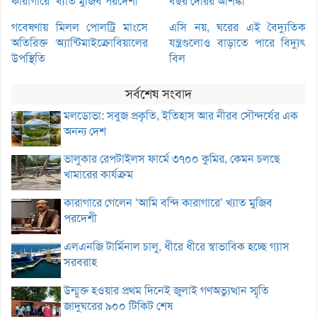
কারাগারে’ খ্যাত মুজিব পরদেশী
বছর দেরির আশঙ্কা
গবেষণায় মিলল পোলট্রি মাংসে
এসি নয়, ঘরের এই বৈদ্যুতিক
অতিরিক্ত অ্যান্টিমাইক্রোবিয়ালের
যন্ত্রগুলোও বাড়াতে পারে বিদ্যুৎ
উপস্থিতি
বিল
সর্বশেষ সংবাদ
মলডোভা: সবুজ প্রকৃতি, ইতিহাস আর নীরব সৌন্দর্যের এক
অনন্য দেশ
ভালুকার রেপটাইলস ফার্মে ৩৭০০ কুমির, কেমন চলছে
খামারের কার্যক্রম
কারাগারে গেলেন ‘আমি বন্দি কারাগারে’ খ্যাত মুজিব
পরদেশী
এলএনজি টার্মিনাল চালু, ধীরে ধীরে স্বাভাবিক হচ্ছে গ্যাস
সরবরাহ
উন্মুক্ত হওয়ার প্রথম দিনেই জুলাই গণঅভ্যুত্থান স্মৃতি
জাদুঘরের ৯০০ টিকিট শেষ