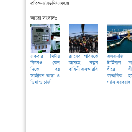
প্রতিক্ষন/এডমি/এফজে
আরো সংবাদঃ
একবার মিটার
র‌্যাবের পরিবর্তে
এলএনজি
কিনেও কেন
আসছে নতুন
টার্মিনাল চা
দিতে হয়
বাহিনী এসআরবি
ধীরে ধী
আজীবন ভাড়া ও
স্বাভাবিক হচ
ডিমান্ড চার্জ
গ্যাস সরবরাহ