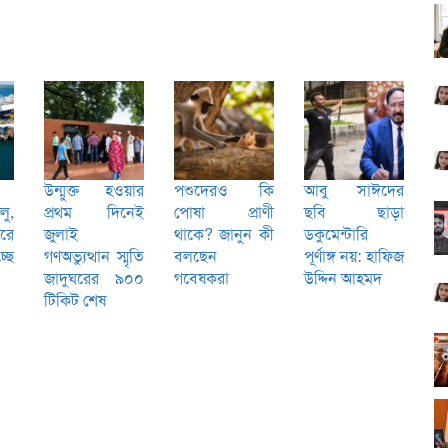
উন্মুক্ত হওয়ার
পশুদেরও কি
আবু সাঈদের
লু,
প্রথম দিনেই
পোষা প্রাণী
ছবি ছাড়া
রে
জুলাই
থাকে? জানুন কী
ডকুমেন্টারি
্ছে
গণঅভ্যুত্থান স্মৃতি
বলছেন
পূর্ণাঙ্গ নয়: হাফিজ
জাদুঘরের ৯০০
গবেষকরা
উদ্দিন আহমদ
টিকিট শেষ