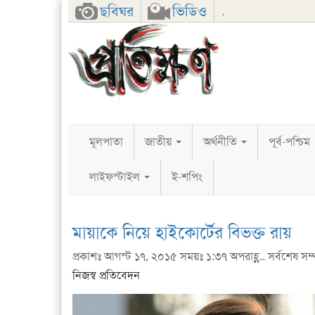
Facebook
Twitter
Google+
ছবিঘর
ভিডিও
,
মূলপাতা
জাতীয়
অর্থনীতি
পূর্ব-পশ্চিম
লাইফস্টাইল
ই-শপিং
মায়াকে নিয়ে হাইকোর্টের বিভক্ত রায়
প্রকাশঃ আগস্ট ১৭, ২০১৫ সময়ঃ ১:৩৭ অপরাহ্ণ.. সর্বশেষ সম্
নিজস্ব প্রতিবেদন