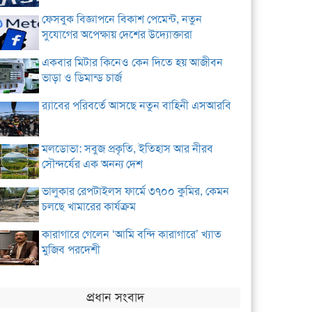
ফেসবুক বিজ্ঞাপনে বিকাশ পেমেন্ট, নতুন
সুযোগের অপেক্ষায় দেশের উদ্যোক্তারা
একবার মিটার কিনেও কেন দিতে হয় আজীবন
ভাড়া ও ডিমান্ড চার্জ
র‌্যাবের পরিবর্তে আসছে নতুন বাহিনী এসআরবি
মলডোভা: সবুজ প্রকৃতি, ইতিহাস আর নীরব
সৌন্দর্যের এক অনন্য দেশ
ভালুকার রেপটাইলস ফার্মে ৩৭০০ কুমির, কেমন
চলছে খামারের কার্যক্রম
কারাগারে গেলেন ‘আমি বন্দি কারাগারে’ খ্যাত
মুজিব পরদেশী
প্রধান সংবাদ