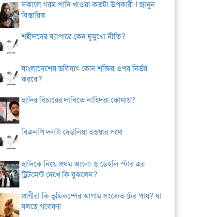
সকালে গরম পানি খাওয়া কতটা উপকারী ! জানুন
বিস্তারিত
শহীদদের ব্যাপারে কেন দুমুখো নীতি?
বাংলাদেশের ভবিষ্যৎ কোন শক্তির ওপর নির্ভর
করবে?
হাদির বিচারের দাবিতে নাহিদরা কোথায়?
বিএনপি দলটা দেউলিয়া হওয়ার পথে
হাদিকে নিয়ে প্রথম আলো ও ডেইলি স্টার এর
ট্রিটমেন্ট দেখে কি বুঝলেন?
প্রাণীরা কি ভূমিকম্পের আগাম সংকেত টের পায়? যা
বলছে গবেষণা