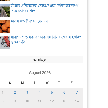
চট্টগ্রাম এলিভেটেড এক্সপ্রেসওয়ে: ফাঁকা উড়ালপথ,
নিচে জ্যামের শহর
আসল গুড় চিনবেন যেভাবে
সারাদেশে ভূমিকম্প : ঢাকাসহ বিভিন্ন জেলায় হতাহত
ও ক্ষয়ক্ষতি
আর্কাইভ
August 2026
S
M
T
W
T
F
1
2
3
4
5
6
7
8
9
10
11
12
13
14