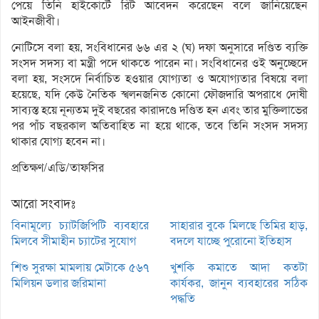
পেয়ে তিনি হাইকোর্টে রিট আবেদন করেছেন বলে জানিয়েছেন
আইনজীবী।
নোটিসে বলা হয়, সংবিধানের ৬৬ এর ২ (ঘ) দফা অনুসারে দণ্ডিত ব্যক্তি
সংসদ সদস্য বা মন্ত্রী পদে থাকতে পারেন না। সংবিধানের ওই অনুচ্ছেদে
বলা হয়, সংসদে নির্বাচিত হওয়ার যোগ্যতা ও অযোগ্যতার বিষয়ে বলা
হয়েছে, যদি কেউ নৈতিক স্খলনজনিত কোনো ফৌজদারি অপরাধে দোষী
সাব্যস্ত হয়ে নূন্যতম দুই বছরের কারাদণ্ডে দণ্ডিত হন এবং তার মুক্তিলাভের
পর পাঁচ বছরকাল অতিবাহিত না হয়ে থাকে, তবে তিনি সংসদ সদস্য
থাকার যোগ্য হবেন না।
প্রতিক্ষণ/এডি/তাফসির
আরো সংবাদঃ
বিনামূল্যে চ্যাটজিপিটি ব্যবহারে
সাহারার বুকে মিলছে তিমির হাড়,
মিলবে সীমাহীন চ্যাটের সুযোগ
বদলে যাচ্ছে পুরোনো ইতিহাস
শিশু সুরক্ষা মামলায় মেটাকে ৫৬৭
খুশকি কমাতে আদা কতটা
মিলিয়ন ডলার জরিমানা
কার্যকর, জানুন ব্যবহারের সঠিক
পদ্ধতি