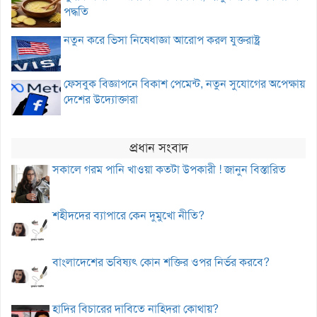
পদ্ধতি
নতুন করে ভিসা নিষেধাজ্ঞা আরোপ করল যুক্তরাষ্ট্র
ফেসবুক বিজ্ঞাপনে বিকাশ পেমেন্ট, নতুন সুযোগের অপেক্ষায়
দেশের উদ্যোক্তারা
প্রধান সংবাদ
সকালে গরম পানি খাওয়া কতটা উপকারী ! জানুন বিস্তারিত
শহীদদের ব্যাপারে কেন দুমুখো নীতি?
বাংলাদেশের ভবিষ্যৎ কোন শক্তির ওপর নির্ভর করবে?
হাদির বিচারের দাবিতে নাহিদরা কোথায়?