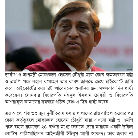
দুর্যোগ ও ত্রাণমন্ত্রী মোফাজ্জল হোসেন চৌধুরী মায়া কোন ক্ষমতাবলে মন্ত্রী
ও এমপি পদে বহাল রয়েছেন তার কারণ জানতে চেয়ে হাইকোর্টে জারি
করে। হাইকোর্টের করা রিট আবেদনের শুনানির জন্য মঙ্গলবার দিন ধার্য্য
করেছেন। সোমবার বিচারপতি মঈনুল ইসলাম চৌধুরী ও বিচারপতি
আশরাফূল কামালের সমন্বয়ে গঠিত বেঞ্চ এ দিন ধার্য্য করেন।
এর আগে, গত ৩০ জুন দুর্নীতির মামলায় খালাসের রায় বাতিল হওয়ার পর
কোন কর্তৃত্ববলে মোফাজ্জল হোসেন চৌধুরী মায়া এখনো মন্ত্রী ও এমপি
পদে বহাল রয়েছেন ২৪ ঘণ্টার মধ্যে জানতে চেয়ে মায়াকে একটি উকিল
নোটিস পাঠিয়েছিলেন আইনজীবী ইউনুস আলী আকন্দ। তার জবাব না