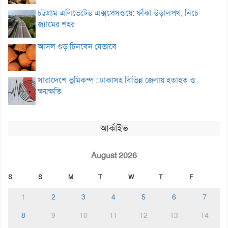
চট্টগ্রাম এলিভেটেড এক্সপ্রেসওয়ে: ফাঁকা উড়ালপথ, নিচে
জ্যামের শহর
আসল গুড় চিনবেন যেভাবে
সারাদেশে ভূমিকম্প : ঢাকাসহ বিভিন্ন জেলায় হতাহত ও
ক্ষয়ক্ষতি
আর্কাইভ
August 2026
S
S
M
T
W
T
F
1
2
3
4
5
6
7
8
9
10
11
12
13
14