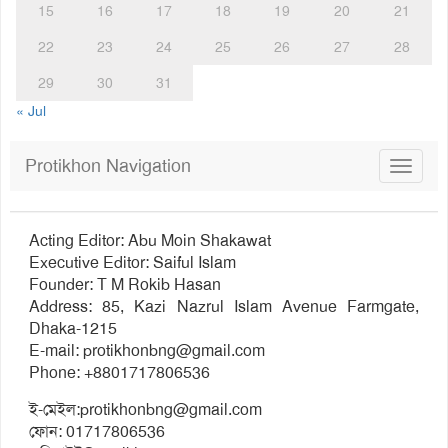
15
16
17
18
19
20
21
22
23
24
25
26
27
28
29
30
31
« Jul
Protikhon Navigation
Toggle
navigat
Acting Editor: Abu Moin Shakawat
Executive Editor: Saiful Islam
Founder: T M Rokib Hasan
Address: 85, Kazi Nazrul Islam Avenue Farmgate,
Dhaka-1215
E-mail:
protikhonbng@gmail.com
Phone: +8801717806536
ই-মেইল:
protikhonbng@gmail.com
ফোন: 01717806536