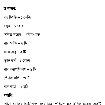
উপকরণ:
বড় চিংড়ি – ১ কেজি
রসুন – ১ কোয়া
অলিভ অয়েল – পরিমাণমত
লাল মরিচ – ২ টি
আস্ত লেবু – ২ টি
সুইট কর্ন – ১ কৌটা
লাল ক্যাপসিকাম – ১ টি
পেঁয়াজ কলি – ৩ টি
ধনেপাতা – ১ মুঠি
প্রণালি:
খোসা ছাড়িয়ে চিংড়িগুলো ধুয়ে নিন। পরিমাণ মত অলিভ অয়েল, একটি