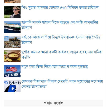
শিশু সুরক্ষা মামলায় মেটাকে ৫৬৭ মিলিয়ন ডলার জরিমানা
জ্বালানি সংকট সামাল দিতে বাড়ছে এলএনজি আমদানির
উদ্যোগ
বর্জ্যকে কাজে লাগিয়ে বিদ্যুৎ উৎপাদনসহ নানা পণ্য তৈরির
উদ্যোগ
খুশকি কমাতে আদা কতটা কার্যকর, জানুন ব্যবহারের সঠিক
পদ্ধতি
নতুন করে ভিসা নিষেধাজ্ঞা আরোপ করল যুক্তরাষ্ট্র
ফেসবুক বিজ্ঞাপনে বিকাশ পেমেন্ট, নতুন সুযোগের অপেক্ষায়
দেশের উদ্যোক্তারা
প্রধান সংবাদ