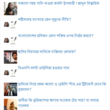
সকালে গরম পানি খাওয়া কতটা উপকারী ! জানুন বিস্তারিত
শহীদদের ব্যাপারে কেন দুমুখো নীতি?
বাংলাদেশের ভবিষ্যৎ কোন শক্তির ওপর নির্ভর করবে?
হাদির বিচারের দাবিতে নাহিদরা কোথায়?
বিএনপি দলটা দেউলিয়া হওয়ার পথে
হাদিকে নিয়ে প্রথম আলো ও ডেইলি স্টার এর ট্রিটমেন্ট দেখে কি
বুঝলেন?
প্রাণীরা কি ভূমিকম্পের আগাম সংকেত টের পায়? যা বলছে
গবেষণা