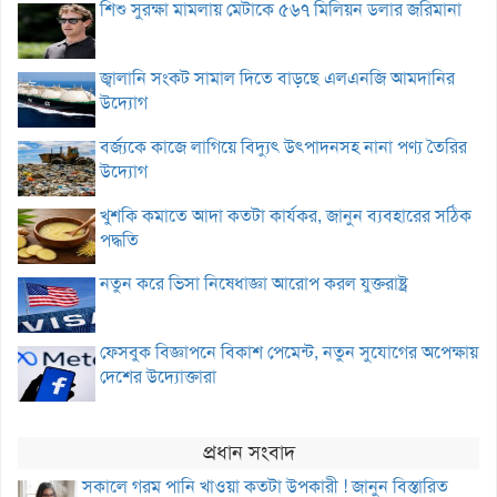
শিশু সুরক্ষা মামলায় মেটাকে ৫৬৭ মিলিয়ন ডলার জরিমানা
জ্বালানি সংকট সামাল দিতে বাড়ছে এলএনজি আমদানির
উদ্যোগ
বর্জ্যকে কাজে লাগিয়ে বিদ্যুৎ উৎপাদনসহ নানা পণ্য তৈরির
উদ্যোগ
খুশকি কমাতে আদা কতটা কার্যকর, জানুন ব্যবহারের সঠিক
পদ্ধতি
নতুন করে ভিসা নিষেধাজ্ঞা আরোপ করল যুক্তরাষ্ট্র
ফেসবুক বিজ্ঞাপনে বিকাশ পেমেন্ট, নতুন সুযোগের অপেক্ষায়
দেশের উদ্যোক্তারা
প্রধান সংবাদ
সকালে গরম পানি খাওয়া কতটা উপকারী ! জানুন বিস্তারিত