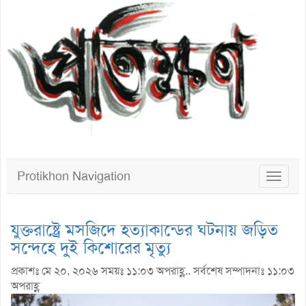
Protikhon Navigation
Toggle
navigat
যুক্তরাষ্ট্রে মসজিদে হত্যাকান্ডের ঘটনায় জড়িত
সন্দেহে দুই কিশোরের মৃত্যু
প্রকাশঃ মে ২০, ২০২৬ সময়ঃ ১১:০৩ অপরাহ্ণ.. সর্বশেষ সম্পাদনাঃ ১১:০৩
অপরাহ্ণ