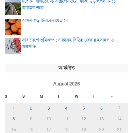
চট্টগ্রাম এলিভেটেড এক্সপ্রেসওয়ে: ফাঁকা উড়ালপথ, নিচে
জ্যামের শহর
আসল গুড় চিনবেন যেভাবে
সারাদেশে ভূমিকম্প : ঢাকাসহ বিভিন্ন জেলায় হতাহত ও
ক্ষয়ক্ষতি
আর্কাইভ
August 2026
S
S
M
T
W
T
F
1
2
3
4
5
6
7
8
9
10
11
12
13
14
15
16
17
18
19
20
21