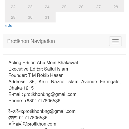
22
23
24
25
26
27
28
29
30
31
« Jul
Protikhon Navigation
Toggle
navigat
Acting Editor: Abu Moin Shakawat
Executive Editor: Saiful Islam
Founder: T M Rokib Hasan
Address: 85, Kazi Nazrul Islam Avenue Farmgate,
Dhaka-1215
E-mail:
protikhonbng@gmail.com
Phone: +8801717806536
ই-মেইল:
protikhonbng@gmail.com
ফোন: 01717806536
কপিরাইট©protikhon.com