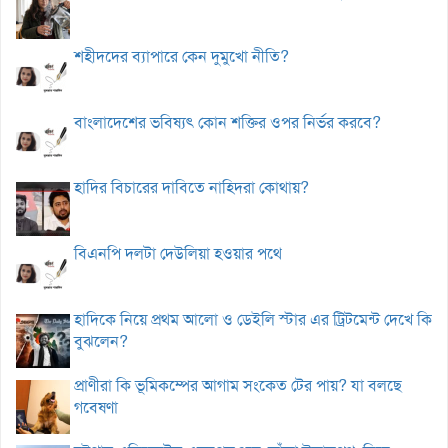
শহীদদের ব্যাপারে কেন দুমুখো নীতি?
বাংলাদেশের ভবিষ্যৎ কোন শক্তির ওপর নির্ভর করবে?
হাদির বিচারের দাবিতে নাহিদরা কোথায়?
বিএনপি দলটা দেউলিয়া হওয়ার পথে
হাদিকে নিয়ে প্রথম আলো ও ডেইলি স্টার এর ট্রিটমেন্ট দেখে কি
বুঝলেন?
প্রাণীরা কি ভূমিকম্পের আগাম সংকেত টের পায়? যা বলছে
গবেষণা