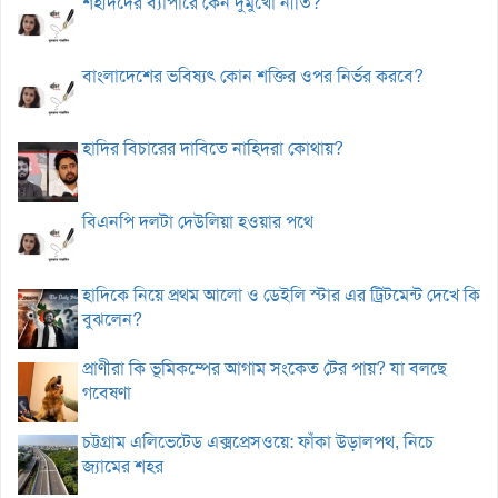
শহীদদের ব্যাপারে কেন দুমুখো নীতি?
বাংলাদেশের ভবিষ্যৎ কোন শক্তির ওপর নির্ভর করবে?
হাদির বিচারের দাবিতে নাহিদরা কোথায়?
বিএনপি দলটা দেউলিয়া হওয়ার পথে
হাদিকে নিয়ে প্রথম আলো ও ডেইলি স্টার এর ট্রিটমেন্ট দেখে কি
বুঝলেন?
প্রাণীরা কি ভূমিকম্পের আগাম সংকেত টের পায়? যা বলছে
গবেষণা
চট্টগ্রাম এলিভেটেড এক্সপ্রেসওয়ে: ফাঁকা উড়ালপথ, নিচে
জ্যামের শহর