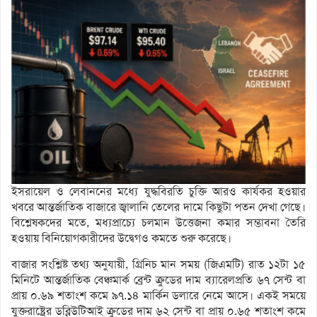
ইসরায়েল ও লেবাননের মধ্যে যুদ্ধবিরতি চুক্তি আরও কার্যকর হওয়ার
খবরে আন্তর্জাতিক বাজারে জ্বালানি তেলের দামে কিছুটা পতন দেখা গেছে।
বিশ্লেষকদের মতে, মধ্যপ্রাচ্যে চলমান উত্তেজনা কমার সম্ভাবনা তৈরি
হওয়ায় বিনিয়োগকারীদের উদ্বেগও কমতে শুরু করেছে।
বাজার সংশ্লিষ্ট তথ্য অনুযায়ী, গ্রিনিচ মান সময় (জিএমটি) রাত ১২টা ১৫
মিনিটে আন্তর্জাতিক বেঞ্চমার্ক ব্রেন্ট ক্রুডের দাম ব্যারেলপ্রতি ৬৭ সেন্ট বা
প্রায় ০.৬৯ শতাংশ কমে ৯৭.১৪ মার্কিন ডলারে নেমে আসে। একই সময়ে
যুক্তরাষ্ট্রের ডব্লিউটিআই ক্রুডের দাম ৬২ সেন্ট বা প্রায় ০.৬৫ শতাংশ কমে