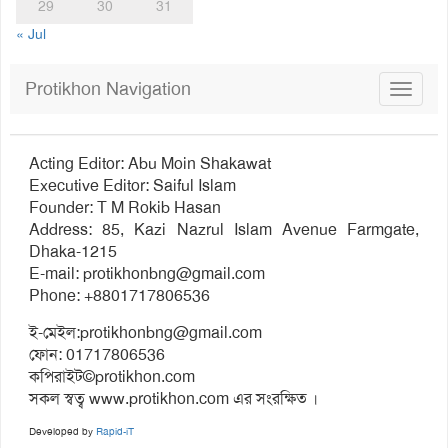
29
30
31
« Jul
Protikhon Navigation
Toggle
navigat
Acting Editor: Abu Moin Shakawat
Executive Editor: Saiful Islam
Founder: T M Rokib Hasan
Address: 85, Kazi Nazrul Islam Avenue Farmgate,
Dhaka-1215
E-mail:
protikhonbng@gmail.com
Phone: +8801717806536
ই-মেইল:
protikhonbng@gmail.com
ফোন: 01717806536
কপিরাইট©protikhon.com
সকল স্বত্ব www.protikhon.com এর সংরক্ষিত ।
Developed by
Rapid-iT