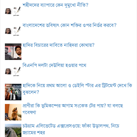
শহীদদের ব্যাপারে কেন দুমুখো নীতি?
বাংলাদেশের ভবিষ্যৎ কোন শক্তির ওপর নির্ভর করবে?
হাদির বিচারের দাবিতে নাহিদরা কোথায়?
বিএনপি দলটা দেউলিয়া হওয়ার পথে
হাদিকে নিয়ে প্রথম আলো ও ডেইলি স্টার এর ট্রিটমেন্ট দেখে কি
বুঝলেন?
প্রাণীরা কি ভূমিকম্পের আগাম সংকেত টের পায়? যা বলছে
গবেষণা
চট্টগ্রাম এলিভেটেড এক্সপ্রেসওয়ে: ফাঁকা উড়ালপথ, নিচে
জ্যামের শহর