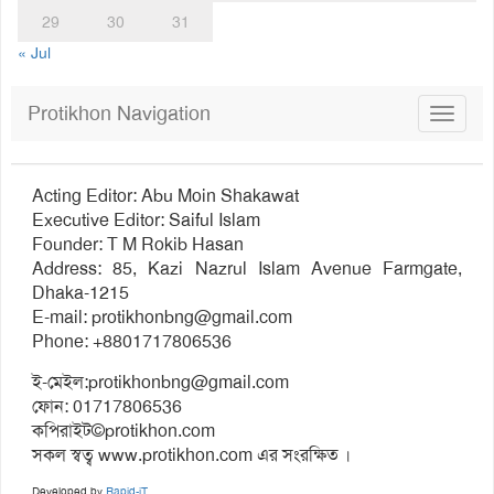
29
30
31
« Jul
Protikhon Navigation
Toggle
navigat
Acting Editor: Abu Moin Shakawat
Executive Editor: Saiful Islam
Founder: T M Rokib Hasan
Address: 85, Kazi Nazrul Islam Avenue Farmgate,
Dhaka-1215
E-mail:
protikhonbng@gmail.com
Phone: +8801717806536
ই-মেইল:
protikhonbng@gmail.com
ফোন: 01717806536
কপিরাইট©protikhon.com
সকল স্বত্ব www.protikhon.com এর সংরক্ষিত ।
Developed by
Rapid-iT