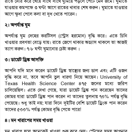
রাতে দেরি করে খেয়ে সাথে সাথে ঘুমিয়ে পড়লে পেটে মেদ জমে। ঘুমাতে
যাওয়ার কমপক্ষে ৩ ঘণ্টা আগে রাতের খাবার শেষ করুন। ঘুমাতে যাওয়ার
আগে ক্ষুধা পেলে কলা বা দুধ খেতে পারেন।
২। অপর্যাপ্ত ঘুম
অপর্যাপ্ত ঘুম দেহের করটিসল (স্ট্রেস হরমোন) বৃদ্ধি করে। এতে চিনি
খাওয়ার প্রবণতা বেড়ে যায়। রাতে জেগে থাকার অভ্যাস থাকলে তা আজই
ত্যাগ করুন। ৭-৮ ঘন্টা ঘুমানোর চেষ্টা করুন ।
৩। ডায়েট ড্রিঙ্ক আসক্তি
আপনি যদি মনে করেন ডায়েট ড্রিঙ্ক স্বাস্থ্যের জন্য ভাল এবং এটি ওজন
বৃদ্ধি করে না, তবে আপনি ভুল ধারণা নিয়ে আছেন। University of
Texas Health Science Center ৪৭৫ জনের মধ্যে জরিপ
চালিয়েছিল। এতে দেখা গেছে, যারা ডায়েট ড্রিঙ্ক পান করেছেন তাদের
কোমর যারা ডায়েট ড্রিঙ্ক পান করেন না তাদের তুলনায় ৭০% পর্যন্ত বৃদ্ধি
পেয়েছে। শুধু তাই নয়; যারা দিনে দুইটির বেশি ডায়েট ড্রিংক পান করেন
তাদের ৫০০% পর্যন্ত কোমর বৃদ্ধি পেতে পারে!
৪। মন খারাপের সময় খাওয়া
মন খারাপ হলে অনেকেই খাওয়া শুরু করে দেয়। স্ট্রেসের সময় আপনার