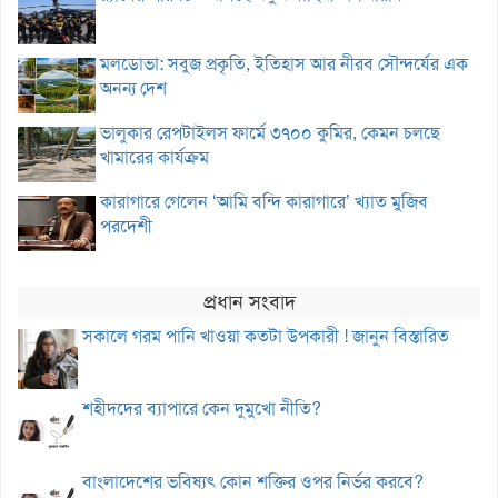
মলডোভা: সবুজ প্রকৃতি, ইতিহাস আর নীরব সৌন্দর্যের এক
অনন্য দেশ
ভালুকার রেপটাইলস ফার্মে ৩৭০০ কুমির, কেমন চলছে
খামারের কার্যক্রম
কারাগারে গেলেন ‘আমি বন্দি কারাগারে’ খ্যাত মুজিব
পরদেশী
প্রধান সংবাদ
সকালে গরম পানি খাওয়া কতটা উপকারী ! জানুন বিস্তারিত
শহীদদের ব্যাপারে কেন দুমুখো নীতি?
বাংলাদেশের ভবিষ্যৎ কোন শক্তির ওপর নির্ভর করবে?