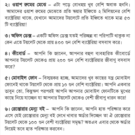
২। ওয়াশ রুমের মেঝে –
এটা পড়ে বোধহয় খুব বেশি অবাক হননি।
আমাদের ওয়াশ রুমের মেঝেতে প্রতি স্কয়ার ইঞ্চিতে ২ মিলিয়নের বেশি
ব্যক্টেরিয়া থাকে, যেখানে আমাদের টয়লেটে প্রতি ইঞ্চিতে থাকে মাত্র ৫০
টি ব্যক্টেরিয়া!
৩। অফিস ডেক্স –
একটি অফিস ডেক্স যতই পরিচ্ছন্ন বা পরিপাটি থাকুক না
কেন এতে টয়লেট থেকে প্রায় ৪০০ গুন বেশি ব্যক্টেরিয়া বসবাস করে।
৪। কীবোর্ড –
আপনি কি জানেন, আপনার বহুল ব্যবহারিত কীবোর্ডে
আপনার টয়লেট থেকেও প্রায় ২০০ গুন বেশি ব্যক্টেরিয়ার জীবাণু বসবাস
করে?
৫। মোবাইল ফোন –
বিস্ময়কর হচ্ছে, আমাদের খুব কাছের যন্ত্র মোবাইল
ফোনেই থাকে টয়লেট থেকে প্রায় ১০ গুন বেশি ব্যক্টেরিয়া। আপনি একবার
ভাবুন তো, কিছুক্ষণ পরপরই আপনি আপনার মোবাইল ফোনটিকে মুখের
কাছে নিয়ে যাচ্ছেন যা আপনার টয়লেট থেকেও বেশী জীবাণু ধারন করে!
৬। রেস্তোরার মেন্যু বই –
আপনি কি জানেন, আপনি হাত পরিষ্কার করে
এসে যেই রেস্তোরার মেন্যু বই দেখে খাবার অর্ডার দিচ্ছেন তা ঐ রেস্তোরার
টয়লেট থেকে ১০০ গুন বেশী ব্যক্টেরিয়া সমৃদ্ধ? অতএব এবার থেকে অর্ডার
দিয়েই তবে হাত পরিষ্কার করবেন।