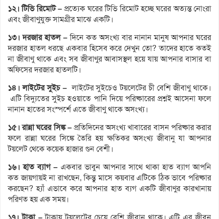
১২। টিভি রিমোট –
প্রত্যেক ঘরের টিভি রিমোট হচ্ছে ঘরের অত্যন্ত নোংরা
এবং জীবাণুযুক্ত সামগ্রীর মাঝে একটি।
১৩। দরজার হাতল –
দিনে কত অসংখ্য বার নানান মানুষ আপনার ঘরের
দরজার হাতল ধরছে একবার হিসেব করে দেখুন তো? তাদের হাতে কতই
না জীবাণু থাকে এবং সব জীবাণুর আবাসস্থল হয়ে যায় আপনার বাসার বা
অফিসের দরজার হাতলটি।
১৪। লাইটের সুইচ –
লাইটের সুইচেও টয়লেটের চী বেশি জীবাণু থাকে।
এটি বিদ্যুতের সুইচ হওয়াতে পানি দিয়ে পরিষ্কারের প্রশ্নই আসেনা ফলে
নানান হাতের সংস্পর্শে এতে জীবাণু থাকে অসংখ্য।
১৫। রান্না ঘরের সিঙ্ক –
প্রতিদিনের অসংখ্য খাবারের বাসন পরিষ্কার করার
ফলে রান্না ঘরের সিঙ্কে তৈরি হয় ক্ষতিকর অসংখ্য জীবানু যা আপনার
টয়লেট থেকে কয়েক হাজার গুন বেশী।
১৬। হাত ব্যাগ –
একবার ভাবুন আপনার সাথে থাকা হাত ব্যাগ আপনি
কত জায়গায়ই না রাখছেন, কিন্তু মাসে কয়বার এটিকে ঠিক ভাবে পরিষ্কার
করছেন? হ্যাঁ এভাবে করে আপনার হাত ব্যগ একটি জীবাণুর কারখানায়
পরিণত হয় এক সময়।
১৭। টাকা –
টাকায় টয়লেটের চেয়ে বেশি জীবানূ থাকে। এটি এর জীবন