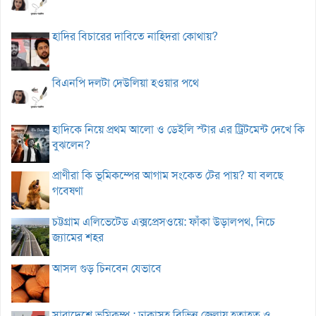
হাদির বিচারের দাবিতে নাহিদরা কোথায়?
বিএনপি দলটা দেউলিয়া হওয়ার পথে
হাদিকে নিয়ে প্রথম আলো ও ডেইলি স্টার এর ট্রিটমেন্ট দেখে কি
বুঝলেন?
প্রাণীরা কি ভূমিকম্পের আগাম সংকেত টের পায়? যা বলছে
গবেষণা
চট্টগ্রাম এলিভেটেড এক্সপ্রেসওয়ে: ফাঁকা উড়ালপথ, নিচে
জ্যামের শহর
আসল গুড় চিনবেন যেভাবে
সারাদেশে ভূমিকম্প : ঢাকাসহ বিভিন্ন জেলায় হতাহত ও