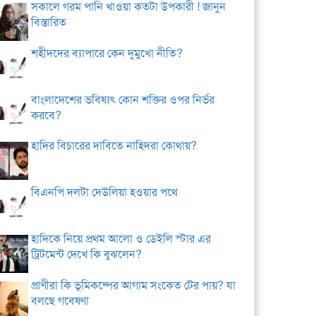
সকালে গরম পানি খাওয়া কতটা উপকারী ! জানুন
বিস্তারিত
শহীদদের ব্যাপারে কেন দুমুখো নীতি?
বাংলাদেশের ভবিষ্যৎ কোন শক্তির ওপর নির্ভর
করবে?
হাদির বিচারের দাবিতে নাহিদরা কোথায়?
বিএনপি দলটা দেউলিয়া হওয়ার পথে
হাদিকে নিয়ে প্রথম আলো ও ডেইলি স্টার এর
ট্রিটমেন্ট দেখে কি বুঝলেন?
প্রাণীরা কি ভূমিকম্পের আগাম সংকেত টের পায়? যা
বলছে গবেষণা