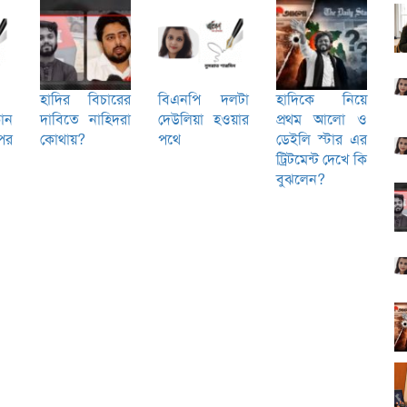
হাদির বিচারের
বিএনপি দলটা
হাদিকে নিয়ে
োন
দাবিতে নাহিদরা
দেউলিয়া হওয়ার
প্রথম আলো ও
পর
কোথায়?
পথে
ডেইলি স্টার এর
ট্রিটমেন্ট দেখে কি
বুঝলেন?