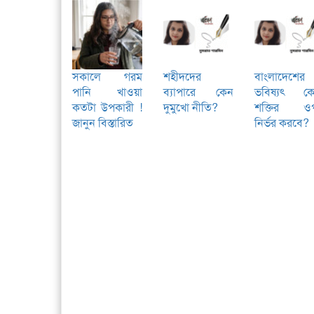
সকালে গরম
শহীদদের
বাংলাদেশের
পানি খাওয়া
ব্যাপারে কেন
ভবিষ্যৎ ক
কতটা উপকারী !
দুমুখো নীতি?
শক্তির ও
জানুন বিস্তারিত
নির্ভর করবে?