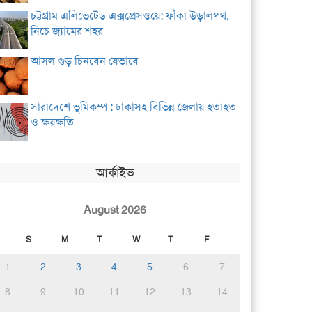
চট্টগ্রাম এলিভেটেড এক্সপ্রেসওয়ে: ফাঁকা উড়ালপথ,
নিচে জ্যামের শহর
আসল গুড় চিনবেন যেভাবে
সারাদেশে ভূমিকম্প : ঢাকাসহ বিভিন্ন জেলায় হতাহত
ও ক্ষয়ক্ষতি
আর্কাইভ
August 2026
S
M
T
W
T
F
1
2
3
4
5
6
7
8
9
10
11
12
13
14