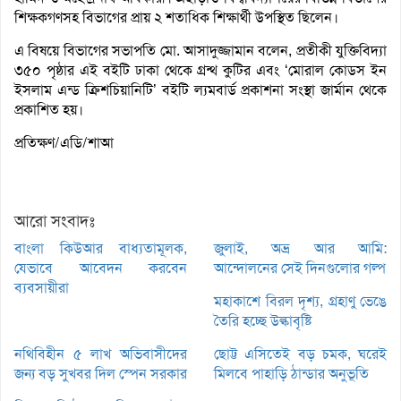
শিক্ষকগণসহ বিভাগের প্রায় ২ শতাধিক শিক্ষার্থী উপস্থিত ছিলেন।
এ বিষয়ে বিভাগের সভাপতি মো. আসাদুজ্জামান বলেন, প্রতীকী যুক্তিবিদ্যা
৩৫০ পৃষ্ঠার এই বইটি ঢাকা থেকে গ্রন্থ কুটির এবং ‘মোরাল কোডস ইন
ইসলাম এন্ড ক্রিশচিয়ানিটি’ বইটি ল্যমবার্ড প্রকাশনা সংস্থা জার্মান থেকে
প্রকাশিত হয়।
প্রতিক্ষণ/এডি/শাআ
আরো সংবাদঃ
বাংলা কিউআর বাধ্যতামূলক,
জুলাই, অভ্র আর আমি:
যেভাবে আবেদন করবেন
আন্দোলনের সেই দিনগুলোর গল্প
ব্যবসায়ীরা
মহাকাশে বিরল দৃশ্য, গ্রহাণু ভেঙে
তৈরি হচ্ছে উল্কাবৃষ্টি
নথিবিহীন ৫ লাখ অভিবাসীদের
ছোট্ট এসিতেই বড় চমক, ঘরেই
জন্য বড় সুখবর দিল স্পেন সরকার
মিলবে পাহাড়ি ঠান্ডার অনুভূতি