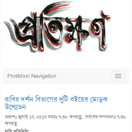
Protikhon Navigation
Toggle
navigat
রাবির দর্শন বিভাগের দুটি বইয়ের মোড়ক
উন্মোচন
প্রকাশঃ জুলাই ১৭, ২০১৭ সময়ঃ ৭:৩৮ অপরাহ্ণ.. সর্বশেষ সম্পাদনাঃ ৭:৩৮
অপরাহ্ণ
রাবি প্রতিনিধি: