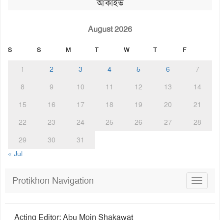
আর্কাইভ
August 2026
S
S
M
T
W
T
F
1
2
3
4
5
6
7
8
9
10
11
12
13
14
15
16
17
18
19
20
21
22
23
24
25
26
27
28
29
30
31
« Jul
Protikhon Navigation
Toggle
navigat
Acting Editor: Abu Moin Shakawat