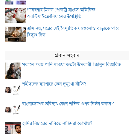
গবেষণায় মিলল পোলট্রি মাংসে অতিরিক্ত
অ্যান্টিমাইক্রোবিয়ালের উপস্থিতি
এসি নয়, ঘরের এই বৈদ্যুতিক যন্ত্রগুলোও বাড়াতে পারে
বিদ্যুৎ বিল
প্রধান সংবাদ
সকালে গরম পানি খাওয়া কতটা উপকারী ! জানুন বিস্তারিত
শহীদদের ব্যাপারে কেন দুমুখো নীতি?
বাংলাদেশের ভবিষ্যৎ কোন শক্তির ওপর নির্ভর করবে?
হাদির বিচারের দাবিতে নাহিদরা কোথায়?