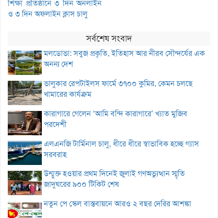
শিক্ষা প্রতিষ্ঠানে ৩ দিন অনলাইন
ও ৩ দিন অফলাইন ক্লাস চালু
সর্বশেষ সংবাদ
মলডোভা: সবুজ প্রকৃতি, ইতিহাস আর নীরব সৌন্দর্যের এক
অনন্য দেশ
ভালুকার রেপটাইলস ফার্মে ৩৭০০ কুমির, কেমন চলছে
খামারের কার্যক্রম
কারাগারে গেলেন ‘আমি বন্দি কারাগারে’ খ্যাত মুজিব
পরদেশী
এলএনজি টার্মিনাল চালু, ধীরে ধীরে স্বাভাবিক হচ্ছে গ্যাস
সরবরাহ
উন্মুক্ত হওয়ার প্রথম দিনেই জুলাই গণঅভ্যুত্থান স্মৃতি
জাদুঘরের ৯০০ টিকিট শেষ
নতুন পে স্কেল বাস্তবায়নে আরও ২ বছর দেরির আশঙ্কা