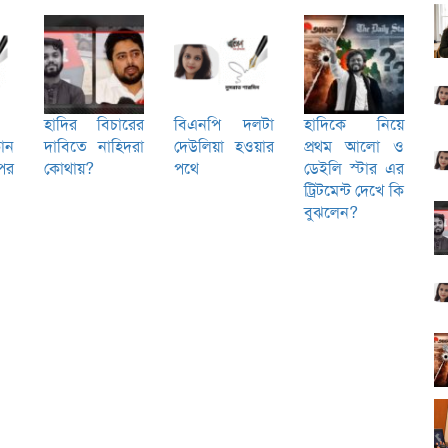
হাদির বিচারের
বিএনপি দলটা
হাদিকে নিয়ে
োন
দাবিতে নাহিদরা
দেউলিয়া হওয়ার
প্রথম আলো ও
পর
কোথায়?
পথে
ডেইলি স্টার এর
ট্রিটমেন্ট দেখে কি
বুঝলেন?