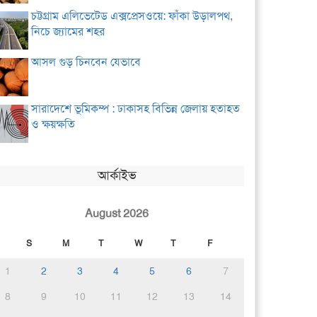
চট্টগ্রাম এলিভেটেড এক্সপ্রেসওয়ে: ফাঁকা উড়ালপথ,
নিচে জ্যামের শহর
আসল গুড় চিনবেন যেভাবে
সারাদেশে ভূমিকম্প : ঢাকাসহ বিভিন্ন জেলায় হতাহত
ও ক্ষয়ক্ষতি
আর্কাইভ
August 2026
S
M
T
W
T
F
1
2
3
4
5
6
7
8
9
10
11
12
13
14