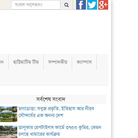
দন
হাট্টিমাটিম টিম
সম্পাদকীয়
ক্যাম্পাস
সর্বশেষ সংবাদ
মলডোভা: সবুজ প্রকৃতি, ইতিহাস আর নীরব
সৌন্দর্যের এক অনন্য দেশ
ভালুকার রেপটাইলস ফার্মে ৩৭০০ কুমির, কেমন
চলছে খামারের কার্যক্রম