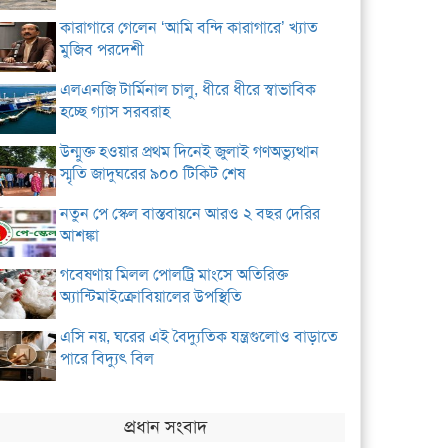
কারাগারে গেলেন ‘আমি বন্দি কারাগারে’ খ্যাত
মুজিব পরদেশী
এলএনজি টার্মিনাল চালু, ধীরে ধীরে স্বাভাবিক
হচ্ছে গ্যাস সরবরাহ
উন্মুক্ত হওয়ার প্রথম দিনেই জুলাই গণঅভ্যুত্থান
স্মৃতি জাদুঘরের ৯০০ টিকিট শেষ
নতুন পে স্কেল বাস্তবায়নে আরও ২ বছর দেরির
আশঙ্কা
গবেষণায় মিলল পোলট্রি মাংসে অতিরিক্ত
অ্যান্টিমাইক্রোবিয়ালের উপস্থিতি
এসি নয়, ঘরের এই বৈদ্যুতিক যন্ত্রগুলোও বাড়াতে
পারে বিদ্যুৎ বিল
প্রধান সংবাদ