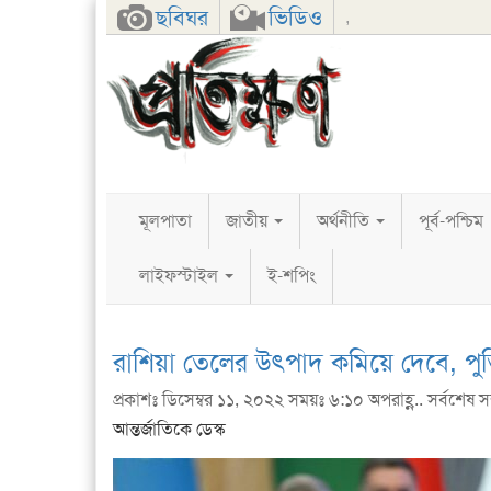
Facebook
Twitter
Google+
ছবিঘর
ভিডিও
,
মূলপাতা
জাতীয়
অর্থনীতি
পূর্ব-পশ্চিম
লাইফস্টাইল
ই-শপিং
রাশিয়া তেলের উৎপাদ কমিয়ে দেবে, পুত
প্রকাশঃ ডিসেম্বর ১১, ২০২২ সময়ঃ ৬:১০ অপরাহ্ণ.. সর্বশেষ স
আন্তর্জাতিকে ডেস্ক