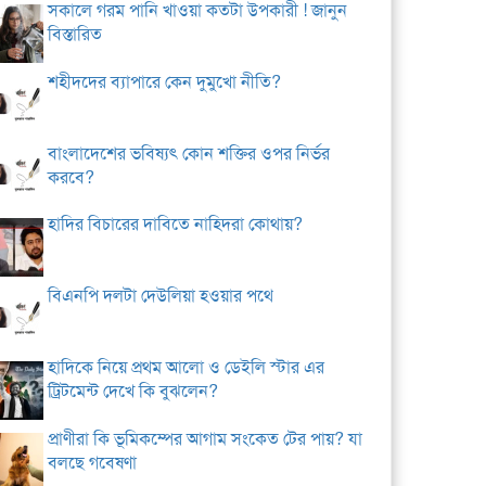
সকালে গরম পানি খাওয়া কতটা উপকারী ! জানুন
বিস্তারিত
শহীদদের ব্যাপারে কেন দুমুখো নীতি?
বাংলাদেশের ভবিষ্যৎ কোন শক্তির ওপর নির্ভর
করবে?
হাদির বিচারের দাবিতে নাহিদরা কোথায়?
বিএনপি দলটা দেউলিয়া হওয়ার পথে
হাদিকে নিয়ে প্রথম আলো ও ডেইলি স্টার এর
ট্রিটমেন্ট দেখে কি বুঝলেন?
প্রাণীরা কি ভূমিকম্পের আগাম সংকেত টের পায়? যা
বলছে গবেষণা