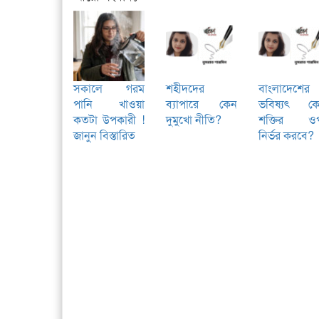
সকালে গরম
শহীদদের
বাংলাদেশের
পানি খাওয়া
ব্যাপারে কেন
ভবিষ্যৎ ক
কতটা উপকারী !
দুমুখো নীতি?
শক্তির ও
জানুন বিস্তারিত
নির্ভর করবে?