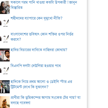
সকালে গরম পানি খাওয়া কতটা উপকারী ! জানুন
বিস্তারিত
শহীদদের ব্যাপারে কেন দুমুখো নীতি?
বাংলাদেশের ভবিষ্যৎ কোন শক্তির ওপর নির্ভর
করবে?
হাদির বিচারের দাবিতে নাহিদরা কোথায়?
বিএনপি দলটা দেউলিয়া হওয়ার পথে
হাদিকে নিয়ে প্রথম আলো ও ডেইলি স্টার এর
ট্রিটমেন্ট দেখে কি বুঝলেন?
প্রাণীরা কি ভূমিকম্পের আগাম সংকেত টের পায়? যা
বলছে গবেষণা