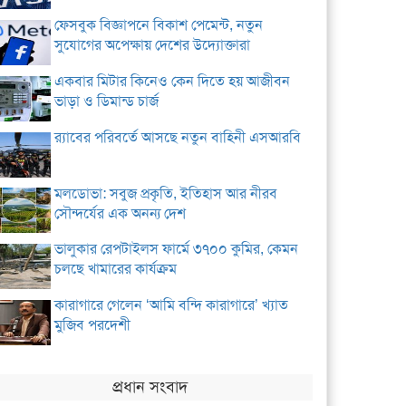
ফেসবুক বিজ্ঞাপনে বিকাশ পেমেন্ট, নতুন
সুযোগের অপেক্ষায় দেশের উদ্যোক্তারা
একবার মিটার কিনেও কেন দিতে হয় আজীবন
ভাড়া ও ডিমান্ড চার্জ
র‌্যাবের পরিবর্তে আসছে নতুন বাহিনী এসআরবি
মলডোভা: সবুজ প্রকৃতি, ইতিহাস আর নীরব
সৌন্দর্যের এক অনন্য দেশ
ভালুকার রেপটাইলস ফার্মে ৩৭০০ কুমির, কেমন
চলছে খামারের কার্যক্রম
কারাগারে গেলেন ‘আমি বন্দি কারাগারে’ খ্যাত
মুজিব পরদেশী
প্রধান সংবাদ