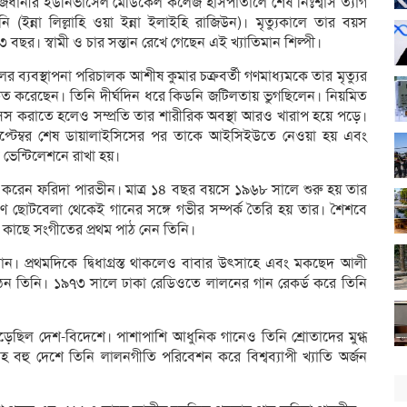
াজধানীর ইউনিভার্সেল মেডিকেল কলেজ হাসপাতালে শেষ নিঃশ্বাস ত্যাগ
ি (ইন্না লিল্লাহি ওয়া ইন্না ইলাইহি রাজিউন)। মৃত্যুকালে তার বয়স
 বছর। স্বামী ও চার সন্তান রেখে গেছেন এই খ্যাতিমান শিল্পী।
র ব্যবস্থাপনা পরিচালক আশীষ কুমার চক্রবর্তী গণমাধ্যমকে তার মৃত্যুর
চিত করেছেন। তিনি দীর্ঘদিন ধরে কিডনি জটিলতায় ভুগছিলেন। নিয়মিত
িস করাতে হলেও সম্প্রতি তার শারীরিক অবস্থা আরও খারাপ হয়ে পড়ে।
প্টেম্বর শেষ ডায়ালাইসিসের পর তাকে আইসিইউতে নেওয়া হয় এবং
 ভেন্টিলেশনে রাখা হয়।
ণ করেন ফরিদা পারভীন। মাত্র ১৪ বছর বয়সে ১৯৬৮ সালে শুরু হয় তার
ে ছোটবেলা থেকেই গানের সঙ্গে গভীর সম্পর্ক তৈরি হয় তার। শৈশবে
ীর কাছে সংগীতের প্রথম পাঠ নেন তিনি।
। প্রথমদিকে দ্বিধাগ্রস্ত থাকলেও বাবার উৎসাহে এবং মকছেদ আলী
ঠেন তিনি। ১৯৭৩ সালে ঢাকা রেডিওতে লালনের গান রেকর্ড করে তিনি
পড়েছিল দেশ-বিদেশে। পাশাপাশি আধুনিক গানেও তিনি শ্রোতাদের মুগ্ধ
াসহ বহু দেশে তিনি লালনগীতি পরিবেশন করে বিশ্বব্যাপী খ্যাতি অর্জন