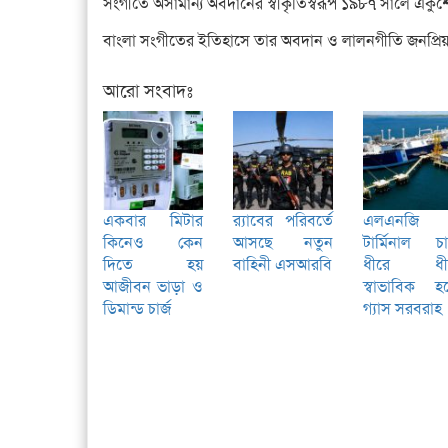
সংগীতে অসামান্য অবদানের স্বীকৃতিস্বরূপ ১৯৮৭ সালে একুশ
বাংলা সংগীতের ইতিহাসে তার অবদান ও লালনগীতি জনপ্রিয়
আরো সংবাদঃ
একবার মিটার
র‌্যাবের পরিবর্তে
এলএনজি
কিনেও কেন
আসছে নতুন
টার্মিনাল চা
দিতে হয়
বাহিনী এসআরবি
ধীরে ধী
আজীবন ভাড়া ও
স্বাভাবিক হচ
ডিমান্ড চার্জ
গ্যাস সরবরাহ