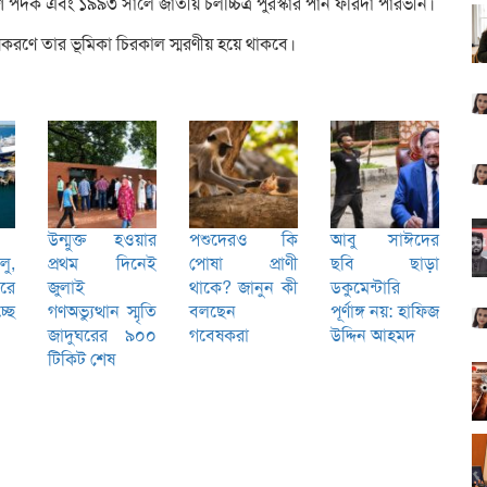
ে পদক এবং ১৯৯৩ সালে জাতীয় চলচ্চিত্র পুরস্কার পান ফরিদা পারভীন।
করণে তার ভূমিকা চিরকাল স্মরণীয় হয়ে থাকবে।
উন্মুক্ত হওয়ার
পশুদেরও কি
আবু সাঈদের
লু,
প্রথম দিনেই
পোষা প্রাণী
ছবি ছাড়া
রে
জুলাই
থাকে? জানুন কী
ডকুমেন্টারি
্ছে
গণঅভ্যুত্থান স্মৃতি
বলছেন
পূর্ণাঙ্গ নয়: হাফিজ
জাদুঘরের ৯০০
গবেষকরা
উদ্দিন আহমদ
টিকিট শেষ