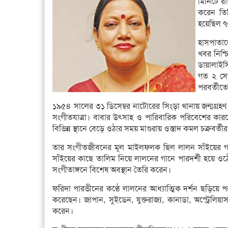
মিনিটে র
করেন তিন
হয়েছিল ৭৩
হাসপাতালে
খবর নিশ্
ডায়ালাইস
গত ২ সে
পরবর্তীতে
১৯৫৪ সালের ৩১ ডিসেম্বর নাটোরের সিংড়া থানায় জন্মগ্রহ
সংগীতযাত্রা। বাবার উৎসাহ ও পারিবারিক পরিবেশের কারণ
বিভিন্ন স্থানে বেড়ে ওঠার সময় মাগুরায় ওস্তাদ কমল চক্রবর্ত
তার সংগীতজীবনের মূল মাইলফলক ছিল লালন সাঁইয়ের গান
সাঁইয়ের কাছে তালিম নিয়ে লালনের গানে পারদর্শী হয়ে ও
সংগীতাঙ্গনে বিশেষ অবস্থান তৈরি করেন।
ফরিদা পারভীনের কণ্ঠে লালনের আধ্যাত্মিক দর্শন ছড়িয়ে 
করেছেন। জাপান, সুইডেন, যুক্তরাজ্য, কানাডা, অস্ট্রেলিয়
করেন।