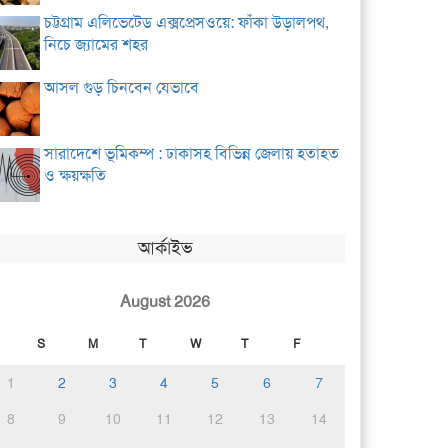
চট্টগ্রাম এলিভেটেড এক্সপ্রেসওয়ে: ফাঁকা উড়ালপথ,
নিচে জ্যামের শহর
আসল গুড় চিনবেন যেভাবে
সারাদেশে ভূমিকম্প : ঢাকাসহ বিভিন্ন জেলায় হতাহত
ও ক্ষয়ক্ষতি
আর্কাইভ
August 2026
S
M
T
W
T
F
1
2
3
4
5
6
7
8
9
10
11
12
13
14