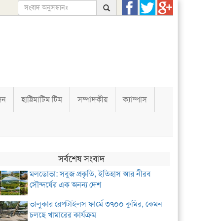
দন
হাট্টিমাটিম টিম
সম্পাদকীয়
ক্যাম্পাস
সর্বশেষ সংবাদ
মলডোভা: সবুজ প্রকৃতি, ইতিহাস আর নীরব
সৌন্দর্যের এক অনন্য দেশ
ভালুকার রেপটাইলস ফার্মে ৩৭০০ কুমির, কেমন
চলছে খামারের কার্যক্রম