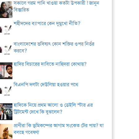
সকালে গরম পানি খাওয়া কতটা উপকারী ! জানুন
বিস্তারিত
শহীদদের ব্যাপারে কেন দুমুখো নীতি?
বাংলাদেশের ভবিষ্যৎ কোন শক্তির ওপর নির্ভর
করবে?
হাদির বিচারের দাবিতে নাহিদরা কোথায়?
বিএনপি দলটা দেউলিয়া হওয়ার পথে
হাদিকে নিয়ে প্রথম আলো ও ডেইলি স্টার এর
ট্রিটমেন্ট দেখে কি বুঝলেন?
প্রাণীরা কি ভূমিকম্পের আগাম সংকেত টের পায়? যা
বলছে গবেষণা