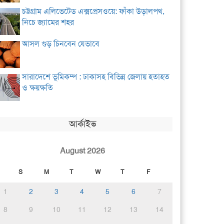
চট্টগ্রাম এলিভেটেড এক্সপ্রেসওয়ে: ফাঁকা উড়ালপথ,
নিচে জ্যামের শহর
আসল গুড় চিনবেন যেভাবে
সারাদেশে ভূমিকম্প : ঢাকাসহ বিভিন্ন জেলায় হতাহত
ও ক্ষয়ক্ষতি
আর্কাইভ
August 2026
S
M
T
W
T
F
1
2
3
4
5
6
7
8
9
10
11
12
13
14