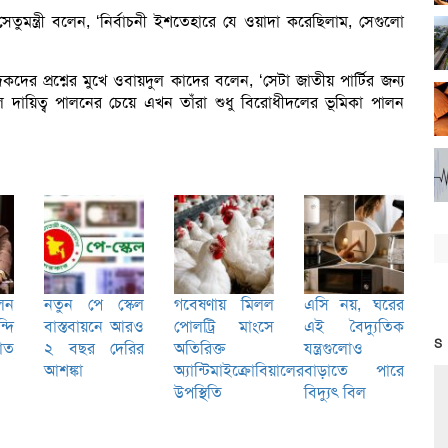
ুমন্ত্রী বলেন, ‘নির্বাচনী ইশতেহারে যে ওয়াদা করেছিলাম, সেগুলো
িকদের প্রশ্নের মুখে ওবায়দুল কাদের বলেন, ‘সেটা জাতীয় পার্টির জন্য
 দায়িত্ব পালনের চেয়ে এখন তাঁরা শুধু বিরোধীদলের ভূমিকা পালন
লেন
নতুন পে স্কেল
গবেষণায় মিলল
এসি নয়, ঘরের
দি
বাস্তবায়নে আরও
পোলট্রি মাংসে
এই বৈদ্যুতিক
S
যাত
২ বছর দেরির
অতিরিক্ত
যন্ত্রগুলোও
আশঙ্কা
অ্যান্টিমাইক্রোবিয়ালের
বাড়াতে পারে
উপস্থিতি
বিদ্যুৎ বিল