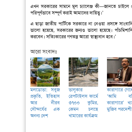
এখন সরকারের সামনে মূল চ্যালেঞ্জ কী—জানতে চাইলে সেত
পরিপূর্ণভাবে সম্পূর্ণ করাই আমাদের দায়িত্ব।’
এ ছাড়া জাতীয় পার্টিকে সরকারে না নেওয়া প্রসঙ্গে সাংবাদ
ভালো হয়েছে, সরকারের জন্যও ভালো হয়েছে। পাঁচমিশালি
করবেন। সত্যিকারের গণতন্ত্র আরো স্বাস্থ্যবান হবে।’
আরো সংবাদঃ
মলডোভা: সবুজ
ভালুকার
কারাগারে গে
প্রকৃতি, ইতিহাস
রেপটাইলস ফার্মে
‘আমি বন্
আর নীরব
৩৭০০ কুমির,
কারাগারে’ খ্
সৌন্দর্যের এক
কেমন চলছে
মুজিব পরদেশী
অনন্য দেশ
খামারের কার্যক্রম