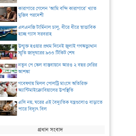
কারাগারে গেলেন ‘আমি বন্দি কারাগারে’ খ্যাত
মুজিব পরদেশী
এলএনজি টার্মিনাল চালু, ধীরে ধীরে স্বাভাবিক
হচ্ছে গ্যাস সরবরাহ
উন্মুক্ত হওয়ার প্রথম দিনেই জুলাই গণঅভ্যুত্থান
স্মৃতি জাদুঘরের ৯০০ টিকিট শেষ
নতুন পে স্কেল বাস্তবায়নে আরও ২ বছর দেরির
আশঙ্কা
গবেষণায় মিলল পোলট্রি মাংসে অতিরিক্ত
অ্যান্টিমাইক্রোবিয়ালের উপস্থিতি
এসি নয়, ঘরের এই বৈদ্যুতিক যন্ত্রগুলোও বাড়াতে
পারে বিদ্যুৎ বিল
প্রধান সংবাদ