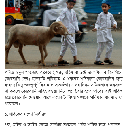
পবিত্র ঈদুল আজহায় অনেকেই গরু, মহিষ বা উটে একাধিক ব্যক্তি মিলে
কোরবানি দেন। ইসলামি শরিয়তে এ ধরনের শরিকানা কোরবানির জন্য
রয়েছে কিছু গুরুত্বপূর্ণ বিধান ও সতর্কতা। এসব নিয়ম সঠিকভাবে অনুসরণ
না করলে কোরবানি সহিহ হওয়া নিয়ে প্রশ্ন তৈরি হতে পারে। তাই শরিক
হয়ে কোরবানি দেওয়ার আগে কয়েকটি বিষয় সম্পর্কে পরিষ্কার ধারণা রাখা
প্রয়োজন।
১. শরিকের সংখ্যা নির্ধারণ
গরু, মহিষ ও উটের ক্ষেত্রে সর্বোচ্চ সাতজন পর্যন্ত শরিক হতে পারবেন।