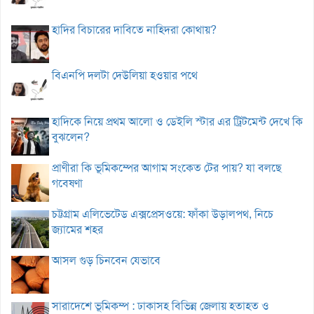
হাদির বিচারের দাবিতে নাহিদরা কোথায়?
বিএনপি দলটা দেউলিয়া হওয়ার পথে
হাদিকে নিয়ে প্রথম আলো ও ডেইলি স্টার এর ট্রিটমেন্ট দেখে কি
বুঝলেন?
প্রাণীরা কি ভূমিকম্পের আগাম সংকেত টের পায়? যা বলছে
গবেষণা
চট্টগ্রাম এলিভেটেড এক্সপ্রেসওয়ে: ফাঁকা উড়ালপথ, নিচে
জ্যামের শহর
আসল গুড় চিনবেন যেভাবে
সারাদেশে ভূমিকম্প : ঢাকাসহ বিভিন্ন জেলায় হতাহত ও