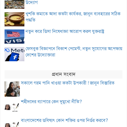
উদ্যোগ
খুশকি কমাতে আদা কতটা কার্যকর, জানুন ব্যবহারের সঠিক
পদ্ধতি
নতুন করে ভিসা নিষেধাজ্ঞা আরোপ করল যুক্তরাষ্ট্র
ফেসবুক বিজ্ঞাপনে বিকাশ পেমেন্ট, নতুন সুযোগের অপেক্ষায়
দেশের উদ্যোক্তারা
প্রধান সংবাদ
সকালে গরম পানি খাওয়া কতটা উপকারী ! জানুন বিস্তারিত
শহীদদের ব্যাপারে কেন দুমুখো নীতি?
বাংলাদেশের ভবিষ্যৎ কোন শক্তির ওপর নির্ভর করবে?