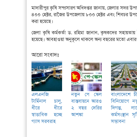
মাদারীপুর কৃষি সম্প্রসারণ অধিদপ্তর জানায়, জেলার সদর
৪০০ হেক্টর, রাজৈর উপজেলায় ৮০০ হেক্টর এবং শিবচর উপজে
করা হয়েছে।
জেলা কৃষি কর্মকর্তা ড. রহিমা জানান, কৃষকদের সহায়তায় 
হয়েছে। আবহাওয়া অনুকূলে থাকলে অন্য বছরের মতো এবারও
আরো সংবাদঃ
এলএনজি
নতুন পে স্কেল
বাংলাদেশে চ
টার্মিনাল চালু,
বাস্তবায়নে আরও
বিনিয়োগে নত
ধীরে ধীরে
২ বছর দেরির
দিগন্ত, লা
স্বাভাবিক হচ্ছে
আশঙ্কা
কর্মসংস্থান সৃষ্
গ্যাস সরবরাহ
সম্ভাবনা