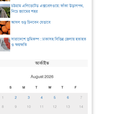
চট্টগ্রাম এলিভেটেড এক্সপ্রেসওয়ে: ফাঁকা উড়ালপথ,
নিচে জ্যামের শহর
আসল গুড় চিনবেন যেভাবে
সারাদেশে ভূমিকম্প : ঢাকাসহ বিভিন্ন জেলায় হতাহত
ও ক্ষয়ক্ষতি
আর্কাইভ
August 2026
S
M
T
W
T
F
1
2
3
4
5
6
7
8
9
10
11
12
13
14