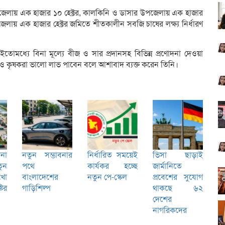
 উপজেলায় এক হাজার ১০ হেক্টর, কালকিনি ও ডাসার উপজেলায় এক হাজার
লায় এক হাজার হেক্টর জমিতে শীতকালীন সবজি চাষের লক্ষ্য নির্ধারণ
ইতোমধ্যে বিনা মূল্যে বীজ ও সার প্রদানসহ বিভিন্ন প্রণোদনা দেওয়া
 কৃষকরা ভালো লাভ পাবেন বলে আশাবাদ ব্যক্ত করেন তিনি।
ীনা
নতুন সম্ভাবনার
নির্ধারিত সময়েই
ভিসা ছাড়াই
ুন
পথে
কার্যকর হচ্ছে
জার্মানিতে
খো
বাংলাদেশের
নতুন পে-স্কেল
প্রবেশের সুযোগ
টির
গাড়িশিল্প
থাকছে ৬২
দেশের
নাগরিকদের