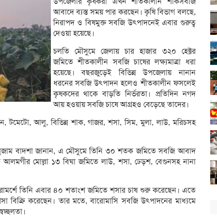
উপজেলার কৃষকরা এখন শীতকালীন শাকসবজি
আবাদে ব্যস্ত সময় পার করছেন। কৃষি বিভাগ বলছে,
নিরাপদ ও বিষমুক্ত সবজি উৎপাদনেই এবার গুরুত্ব
দেওয়া হয়েছে।
চলতি মৌসুমে জেলায় চার হাজার ৩২০ হেক্টর
জমিতে শীতকালীন সবজি চাষের লক্ষ্যমাত্রা ধরা
হয়েছে। বছরজুড়েই বিভিন্ন উপজেলায় নানান
ধরনের সবজি উৎপাদন হলেও শীতকালীন ফসলেই
কৃষকদের থাকে বাড়তি নির্ভরতা। প্রতিদিন নগদ
আয় হওয়ায় সবজি চাষে আগ্রহও বেড়েছে তাদের।
ন, টমেটো, আলু, বিভিন্ন শাক, গাজর, শসা, সিম, মুলা, লাউ, মরিচসহ
ক মুজাম বাদশা জানান, এ মৌসুমে তিনি ৩০ শতক জমিতে সবজি আবাদ
ক আলমগীর মোল্লা ১৩ বিঘা জমিতে লাউ, শসা, ঢেড়শ, বেগুনসহ নানা
পরামর্শে তিনি এবার ৪০ শতাংশ জমিতে শসার চাষ শুরু করেছেন। এতে
সা বিক্রি করেছেন। তার মতে, বারোমাসি সবজি উৎপাদনের মাধ্যমে
বচ্ছলতা।