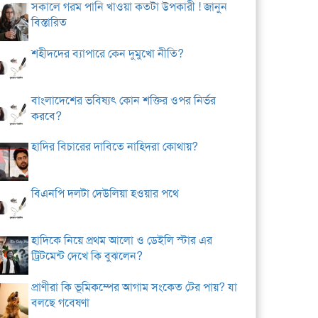
সকালে গরম পানি খাওয়া কতটা উপকারী ! জানুন
বিস্তারিত
শহীদদের ব্যাপারে কেন দুমুখো নীতি?
বাংলাদেশের ভবিষ্যৎ কোন শক্তির ওপর নির্ভর
করবে?
হাদির বিচারের দাবিতে নাহিদরা কোথায়?
বিএনপি দলটা দেউলিয়া হওয়ার পথে
হাদিকে নিয়ে প্রথম আলো ও ডেইলি স্টার এর
ট্রিটমেন্ট দেখে কি বুঝলেন?
প্রাণীরা কি ভূমিকম্পের আগাম সংকেত টের পায়? যা
বলছে গবেষণা