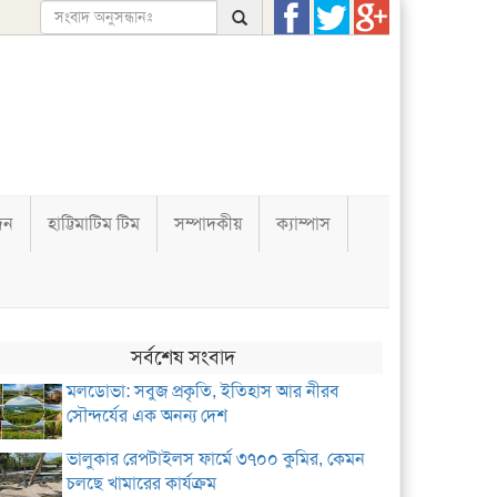
দন
হাট্টিমাটিম টিম
সম্পাদকীয়
ক্যাম্পাস
সর্বশেষ সংবাদ
মলডোভা: সবুজ প্রকৃতি, ইতিহাস আর নীরব
সৌন্দর্যের এক অনন্য দেশ
ভালুকার রেপটাইলস ফার্মে ৩৭০০ কুমির, কেমন
চলছে খামারের কার্যক্রম