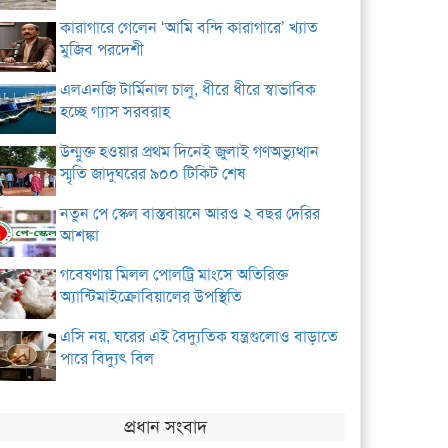
কারাগারে গেলেন ‘আমি বন্দি কারাগারে’ খ্যাত
মুজিব পরদেশী
এলএনজি টার্মিনাল চালু, ধীরে ধীরে স্বাভাবিক
হচ্ছে গ্যাস সরবরাহ
উন্মুক্ত হওয়ার প্রথম দিনেই জুলাই গণঅভ্যুত্থান
স্মৃতি জাদুঘরের ৯০০ টিকিট শেষ
নতুন পে স্কেল বাস্তবায়নে আরও ২ বছর দেরির
আশঙ্কা
গবেষণায় মিলল পোলট্রি মাংসে অতিরিক্ত
অ্যান্টিমাইক্রোবিয়ালের উপস্থিতি
এসি নয়, ঘরের এই বৈদ্যুতিক যন্ত্রগুলোও বাড়াতে
পারে বিদ্যুৎ বিল
প্রধান সংবাদ