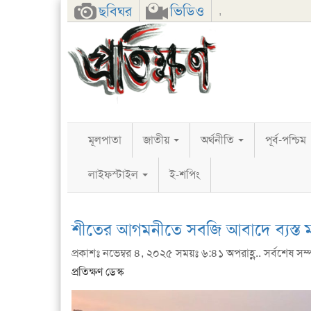
Facebook
Twitter
Google+
ছবিঘর
ভিডিও
,
মূলপাতা
জাতীয়
অর্থনীতি
পূর্ব-পশ্চিম
লাইফস্টাইল
ই-শপিং
শীতের আগমনীতে সবজি আবাদে ব্যস্ত ম
প্রকাশঃ নভেম্বর ৪, ২০২৫ সময়ঃ ৬:৪১ অপরাহ্ণ.. সর্বশেষ সম
প্রতিক্ষণ ডেস্ক