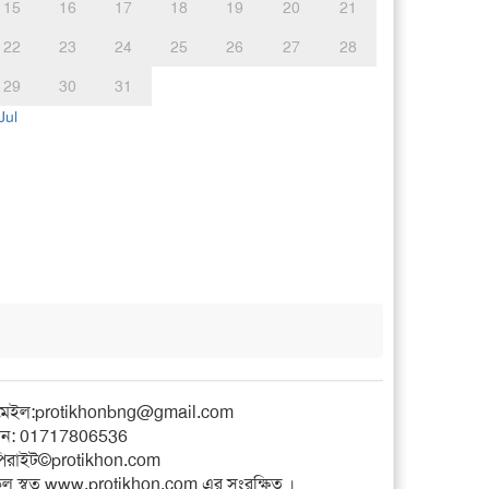
15
16
17
18
19
20
21
22
23
24
25
26
27
28
29
30
31
Jul
মেইল:
protikhonbng@gmail.com
ন: 01717806536
িরাইট©protikhon.com
ল স্বত্ব www.protikhon.com এর সংরক্ষিত ।