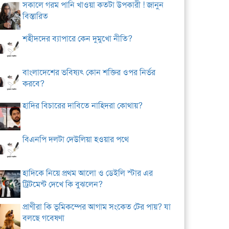
সকালে গরম পানি খাওয়া কতটা উপকারী ! জানুন
বিস্তারিত
শহীদদের ব্যাপারে কেন দুমুখো নীতি?
বাংলাদেশের ভবিষ্যৎ কোন শক্তির ওপর নির্ভর
করবে?
হাদির বিচারের দাবিতে নাহিদরা কোথায়?
বিএনপি দলটা দেউলিয়া হওয়ার পথে
হাদিকে নিয়ে প্রথম আলো ও ডেইলি স্টার এর
ট্রিটমেন্ট দেখে কি বুঝলেন?
প্রাণীরা কি ভূমিকম্পের আগাম সংকেত টের পায়? যা
বলছে গবেষণা