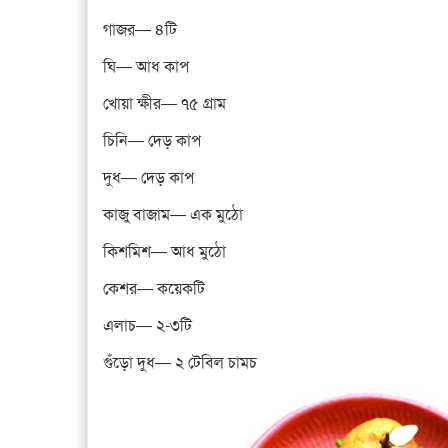
গাজর— ৪টি
ঘি— আধ কাপ
খোয়া ক্ষীর— ৭৫ গ্রাম
চিনি— দেড় কাপ
দুধ— দেড় কাপ
কাজু বাজাম— এক মুঠো
কিশমিশ— আধ মুঠো
কেশর— কয়েকটি
এলাচ— ২-৩টি
গুঁড়ো দুধ— ২ টেবিল চামচ