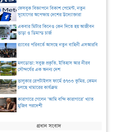
ফেসবুক বিজ্ঞাপনে বিকাশ পেমেন্ট, নতুন
সুযোগের অপেক্ষায় দেশের উদ্যোক্তারা
একবার মিটার কিনেও কেন দিতে হয় আজীবন
ভাড়া ও ডিমান্ড চার্জ
র‌্যাবের পরিবর্তে আসছে নতুন বাহিনী এসআরবি
মলডোভা: সবুজ প্রকৃতি, ইতিহাস আর নীরব
সৌন্দর্যের এক অনন্য দেশ
ভালুকার রেপটাইলস ফার্মে ৩৭০০ কুমির, কেমন
চলছে খামারের কার্যক্রম
কারাগারে গেলেন ‘আমি বন্দি কারাগারে’ খ্যাত
মুজিব পরদেশী
প্রধান সংবাদ