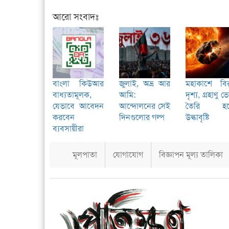
আরো সংবাদঃ
বাংলা কিউআর
জুলাই, অভ্র আর
মহাকাশে বি
বাধ্যতামূলক,
আমি:
দৃশ্য, গ্রহাণু ভ
যেভাবে আবেদন
আন্দোলনের সেই
তৈরি হচ্
করবেন
দিনগুলোর গল্প
উল্কাবৃষ্টি
ব্যবসায়ীরা
মূলপাতা
যোগাযোগ
বিজ্ঞাপন মূল্য তালিকা