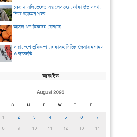
চট্টগ্রাম এলিভেটেড এক্সপ্রেসওয়ে: ফাঁকা উড়ালপথ,
নিচে জ্যামের শহর
আসল গুড় চিনবেন যেভাবে
সারাদেশে ভূমিকম্প : ঢাকাসহ বিভিন্ন জেলায় হতাহত
ও ক্ষয়ক্ষতি
আর্কাইভ
August 2026
S
M
T
W
T
F
1
2
3
4
5
6
7
8
9
10
11
12
13
14