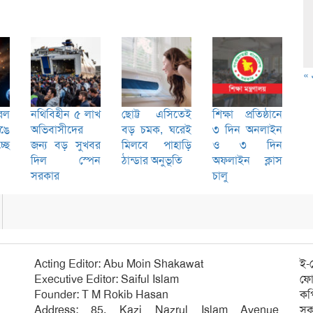
« 
রল
নথিবিহীন ৫ লাখ
ছোট্ট এসিতেই
শিক্ষা প্রতিষ্ঠানে
েঙে
অভিবাসীদের
বড় চমক, ঘরেই
৩ দিন অনলাইন
ছে
জন্য বড় সুখবর
মিলবে পাহাড়ি
ও ৩ দিন
দিল স্পেন
ঠান্ডার অনুভূতি
অফলাইন ক্লাস
সরকার
চালু
Acting Editor: Abu Moin Shakawat
ই-
Executive Editor: Saiful Islam
ফো
Founder: T M Rokib Hasan
কপ
Address: 85, Kazi Nazrul Islam Avenue
সক