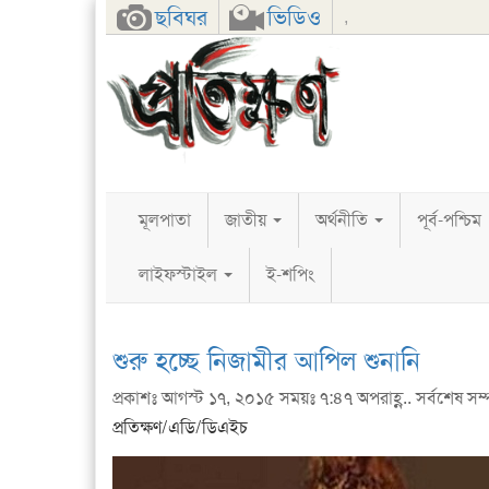
Facebook
Twitter
Google+
ছবিঘর
ভিডিও
,
মূলপাতা
জাতীয়
অর্থনীতি
পূর্ব-পশ্চিম
লাইফস্টাইল
ই-শপিং
শুরু হচ্ছে নিজামীর আপিল শুনানি
প্রকাশঃ আগস্ট ১৭, ২০১৫ সময়ঃ ৭:৪৭ অপরাহ্ণ.. সর্বশেষ সম্
প্রতিক্ষণ/এডি/ডিএইচ