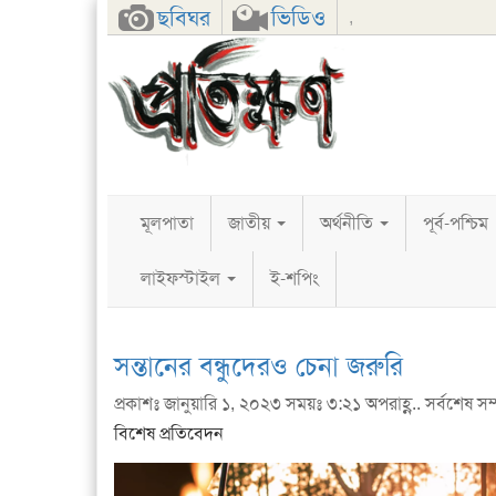
Facebook
Twitter
Google+
ছবিঘর
ভিডিও
,
মূলপাতা
জাতীয়
অর্থনীতি
পূর্ব-পশ্চিম
লাইফস্টাইল
ই-শপিং
সন্তানের বন্ধুদেরও চেনা জরুরি
প্রকাশঃ জানুয়ারি ১, ২০২৩ সময়ঃ ৩:২১ অপরাহ্ণ.. সর্বশেষ সম
বিশেষ প্রতিবেদন