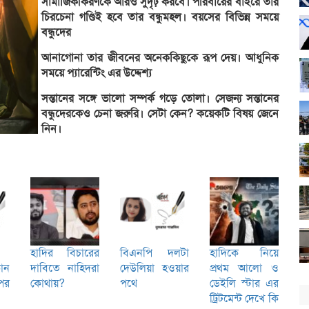
সামাজিকীকরণকে আরও সুদৃঢ় করবে। পরিবারের বাইরে তার
চিরচেনা গণ্ডিই হবে তার বন্ধুমহল। বয়সের বিভিন্ন সময়ে
বন্ধুদের
আনাগোনা তার জীবনের অনেককিছুকে রূপ দেয়। আধুনিক
সময়ে প্যারেন্টিং এর উদ্দেশ্য
সন্তানের সঙ্গে ভালো সম্পর্ক গড়ে তোলা। সেজন্য সন্তানের
বন্ধুদেরকেও চেনা জরুরি। সেটা কেন? কয়েকটি বিষয় জেনে
নিন।
হাদির বিচারের
বিএনপি দলটা
হাদিকে নিয়ে
োন
দাবিতে নাহিদরা
দেউলিয়া হওয়ার
প্রথম আলো ও
পর
কোথায়?
পথে
ডেইলি স্টার এর
ট্রিটমেন্ট দেখে কি