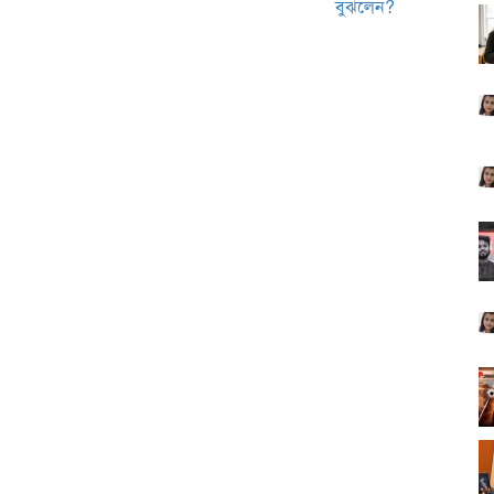
বুঝলেন?