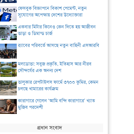
ফেসবুক বিজ্ঞাপনে বিকাশ পেমেন্ট, নতুন
সুযোগের অপেক্ষায় দেশের উদ্যোক্তারা
একবার মিটার কিনেও কেন দিতে হয় আজীবন
ভাড়া ও ডিমান্ড চার্জ
র‌্যাবের পরিবর্তে আসছে নতুন বাহিনী এসআরবি
মলডোভা: সবুজ প্রকৃতি, ইতিহাস আর নীরব
সৌন্দর্যের এক অনন্য দেশ
ভালুকার রেপটাইলস ফার্মে ৩৭০০ কুমির, কেমন
চলছে খামারের কার্যক্রম
কারাগারে গেলেন ‘আমি বন্দি কারাগারে’ খ্যাত
মুজিব পরদেশী
প্রধান সংবাদ