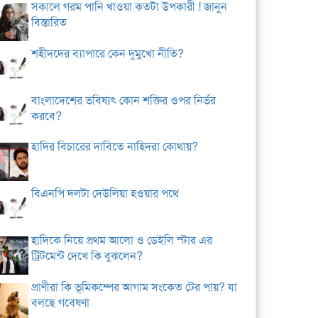
সকালে গরম পানি খাওয়া কতটা উপকারী ! জানুন
বিস্তারিত
শহীদদের ব্যাপারে কেন দুমুখো নীতি?
বাংলাদেশের ভবিষ্যৎ কোন শক্তির ওপর নির্ভর
করবে?
হাদির বিচারের দাবিতে নাহিদরা কোথায়?
বিএনপি দলটা দেউলিয়া হওয়ার পথে
হাদিকে নিয়ে প্রথম আলো ও ডেইলি স্টার এর
ট্রিটমেন্ট দেখে কি বুঝলেন?
প্রাণীরা কি ভূমিকম্পের আগাম সংকেত টের পায়? যা
বলছে গবেষণা