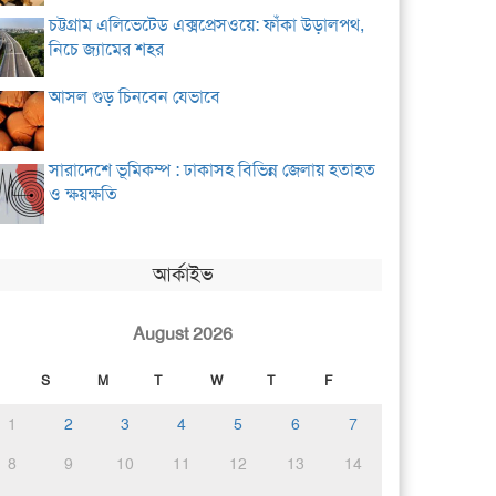
চট্টগ্রাম এলিভেটেড এক্সপ্রেসওয়ে: ফাঁকা উড়ালপথ,
নিচে জ্যামের শহর
আসল গুড় চিনবেন যেভাবে
সারাদেশে ভূমিকম্প : ঢাকাসহ বিভিন্ন জেলায় হতাহত
ও ক্ষয়ক্ষতি
আর্কাইভ
August 2026
S
M
T
W
T
F
1
2
3
4
5
6
7
8
9
10
11
12
13
14