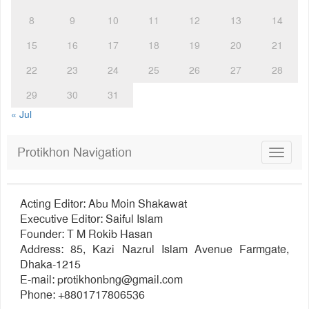
8
9
10
11
12
13
14
15
16
17
18
19
20
21
22
23
24
25
26
27
28
29
30
31
« Jul
Protikhon Navigation
Toggle
navigat
Acting Editor: Abu Moin Shakawat
Executive Editor: Saiful Islam
Founder: T M Rokib Hasan
Address: 85, Kazi Nazrul Islam Avenue Farmgate,
Dhaka-1215
E-mail:
protikhonbng@gmail.com
Phone: +8801717806536