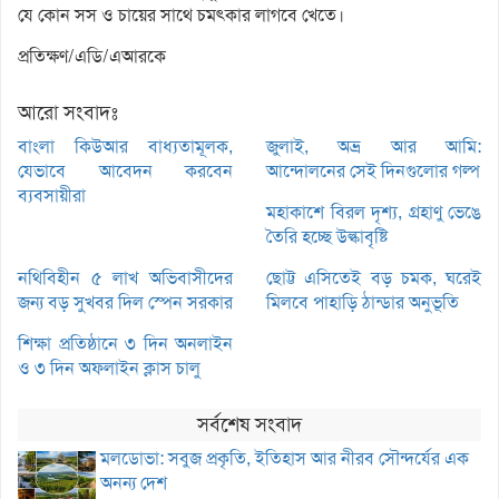
যে কোন সস ও চায়ের সাথে চমৎকার লাগবে খেতে।
প্রতিক্ষণ/এডি/এআরকে
আরো সংবাদঃ
বাংলা কিউআর বাধ্যতামূলক,
জুলাই, অভ্র আর আমি:
যেভাবে আবেদন করবেন
আন্দোলনের সেই দিনগুলোর গল্প
ব্যবসায়ীরা
মহাকাশে বিরল দৃশ্য, গ্রহাণু ভেঙে
তৈরি হচ্ছে উল্কাবৃষ্টি
নথিবিহীন ৫ লাখ অভিবাসীদের
ছোট্ট এসিতেই বড় চমক, ঘরেই
জন্য বড় সুখবর দিল স্পেন সরকার
মিলবে পাহাড়ি ঠান্ডার অনুভূতি
শিক্ষা প্রতিষ্ঠানে ৩ দিন অনলাইন
ও ৩ দিন অফলাইন ক্লাস চালু
সর্বশেষ সংবাদ
মলডোভা: সবুজ প্রকৃতি, ইতিহাস আর নীরব সৌন্দর্যের এক
অনন্য দেশ