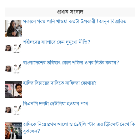
প্রধান সংবাদ
সকালে গরম পানি খাওয়া কতটা উপকারী ! জানুন বিস্তারিত
শহীদদের ব্যাপারে কেন দুমুখো নীতি?
বাংলাদেশের ভবিষ্যৎ কোন শক্তির ওপর নির্ভর করবে?
হাদির বিচারের দাবিতে নাহিদরা কোথায়?
বিএনপি দলটা দেউলিয়া হওয়ার পথে
হাদিকে নিয়ে প্রথম আলো ও ডেইলি স্টার এর ট্রিটমেন্ট দেখে কি
বুঝলেন?