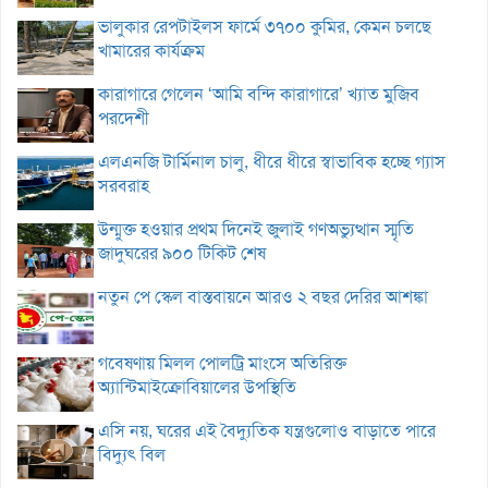
ভালুকার রেপটাইলস ফার্মে ৩৭০০ কুমির, কেমন চলছে
খামারের কার্যক্রম
কারাগারে গেলেন ‘আমি বন্দি কারাগারে’ খ্যাত মুজিব
পরদেশী
এলএনজি টার্মিনাল চালু, ধীরে ধীরে স্বাভাবিক হচ্ছে গ্যাস
সরবরাহ
উন্মুক্ত হওয়ার প্রথম দিনেই জুলাই গণঅভ্যুত্থান স্মৃতি
জাদুঘরের ৯০০ টিকিট শেষ
নতুন পে স্কেল বাস্তবায়নে আরও ২ বছর দেরির আশঙ্কা
গবেষণায় মিলল পোলট্রি মাংসে অতিরিক্ত
অ্যান্টিমাইক্রোবিয়ালের উপস্থিতি
এসি নয়, ঘরের এই বৈদ্যুতিক যন্ত্রগুলোও বাড়াতে পারে
বিদ্যুৎ বিল