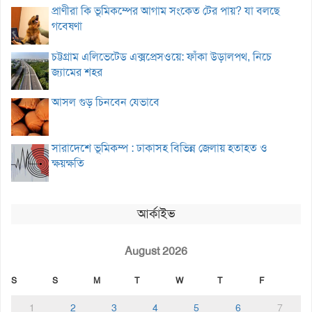
প্রাণীরা কি ভূমিকম্পের আগাম সংকেত টের পায়? যা বলছে
গবেষণা
চট্টগ্রাম এলিভেটেড এক্সপ্রেসওয়ে: ফাঁকা উড়ালপথ, নিচে
জ্যামের শহর
আসল গুড় চিনবেন যেভাবে
সারাদেশে ভূমিকম্প : ঢাকাসহ বিভিন্ন জেলায় হতাহত ও
ক্ষয়ক্ষতি
আর্কাইভ
August 2026
S
S
M
T
W
T
F
1
2
3
4
5
6
7