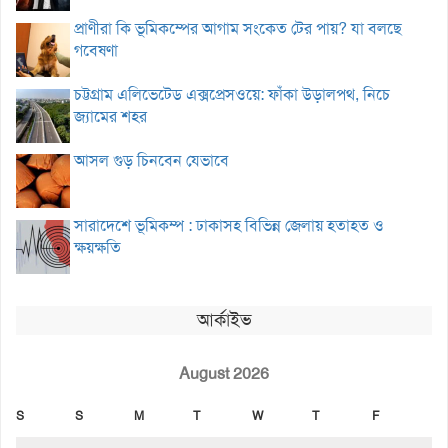
প্রাণীরা কি ভূমিকম্পের আগাম সংকেত টের পায়? যা বলছে
গবেষণা
চট্টগ্রাম এলিভেটেড এক্সপ্রেসওয়ে: ফাঁকা উড়ালপথ, নিচে
জ্যামের শহর
আসল গুড় চিনবেন যেভাবে
সারাদেশে ভূমিকম্প : ঢাকাসহ বিভিন্ন জেলায় হতাহত ও
ক্ষয়ক্ষতি
আর্কাইভ
August 2026
S
S
M
T
W
T
F