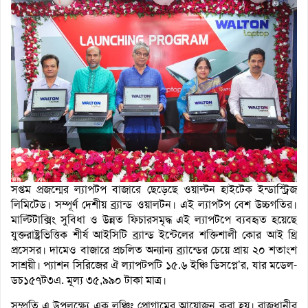
সপ্তম প্রজন্মের ল্যাপটপ বাজারে ছেড়েছে ওয়াল্টন হাইটেক ইন্ডাস্ট্রিজ
লিমিটেড। সম্পূর্ণ দেশীয় ব্র্যান্ড ওয়ালটন। এই ল্যাপটপ বেশ উচ্চগতির।
মাল্টিটাক্সিং সুবিধা ও উন্নত ফিচারসমৃদ্ধ এই ল্যাপটপে ব্যবহৃত হয়েছে
যুক্তরাষ্ট্রভিত্তিক শীর্ষ আইসিটি ব্র্যান্ড ইন্টেলের শক্তিশালী কোর আই থ্রি
প্রসেসর। দামেও বাজারে প্রচলিত অন্যান্য ব্র্যান্ডের চেয়ে প্রায় ২০ শতাংশ
সাশ্রয়ী। প্যাশন সিরিজের ঐ ল্যাপটপটি ১৫.৬ ইঞ্চি ডিসপ্লে’র, যার মডেল-
ডচ১৫৭ট৩এ. মূল্য ৩৫,৯৯০ টাকা মাত্র।
সম্প্রতি এ উপলক্ষ্যে এক লঞ্চিং প্রোগামের আয়োজন করা হয়। রাজধানীর