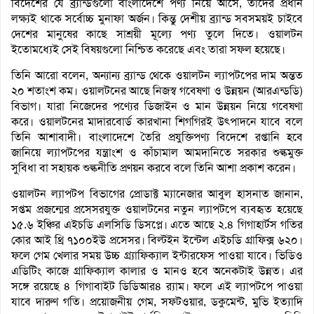
বিদেশের যে ব্র্যান্ডগুলো বাংলাদেশে পণ্য নিয়ে আসে, তাদের প্রধান
লক্ষ্যই থাকে সর্বোচ্চ মুনাফা অর্জন। কিন্তু দেশীয় ব্র্যান্ড সবসময়ই চাইবে
দেশের মানুষের কাছে সাশ্রয়ী মূল্যে পণ্য তুলে দিতে। ওয়ালটন
ইতোমধ্যেই সেই বিষয়গুলো নিশ্চিত করেছে এবং তারা সফল হয়েছে।
তিনি আরো বলেন, অন্যান্য ব্র্যান্ড থেকে ওয়ালটন ল্যাপটপের দাম অন্তত
২০ শতাংশ কম। ওয়ালটনের আছে নিজস্ব গবেষণা ও উন্নয়ন (আরএন্ডডি)
বিভাগ। যারা নিজেদের পণ্যের ডিজাইন ও মান উন্নয়ন নিয়ে গবেষণা
করে। ওয়ালটনের মাদারবোর্ড কারখানা শিগগিরই উৎপাদনে যাবে বলে
তিনি আশাবাদী। বাংলাদেশে তৈরি প্রযুক্তিপণ্য বিদেশে রপ্তানি হবে
জানিয়ে ল্যাপটপের যন্ত্রাংশ ও কাঁচামাল আমদানিতে সরকার শুল্কমুক্ত
সুবিধা বা সহায়ক শুল্কনীতি প্রণয়ন করবে বলে তিনি আশা প্রকাশ করেন।
ওয়ালটন ল্যাপটপ বিভাগের প্রোডাক্ট ম্যানেজার আবুল হাসনাত জানান,
সপ্তম প্রজন্মের প্রসেসরযুক্ত ওয়ালটনের নতুন ল্যাপটপে ব্যবহৃত হয়েছে
১৫.৬ ইঞ্চির এইচডি এলসিডি ডিসপ্লে। এতে আছে ২.৪ গিগাহার্টস গতির
কোর আই থ্রি ৭১০০ইউ প্রসেসর। বিল্টইন ইন্টেল এইচডি গ্রাফিক্স ৬২০।
ফলে গেম খেলার সময় উচ্চ গ্র্যাফিক্যাল ইন্টারফেস পাওয়া যাবে। ভিডিও
এডিটিং কাজে গ্রাফিক্যাল কালার ও মানও হবে অনেকটাই উন্নত। এর
সঙ্গে রয়েছে ৪ গিগাবাইট ডিডিআর৪ র‌্যাম। ফলে এই ল্যাপটপে পাওয়া
যাবে দারুণ গতি। প্রয়োজনীয় গেম, সফটওয়ার, ডকুমেন্ট, মুভি ইত্যাদি