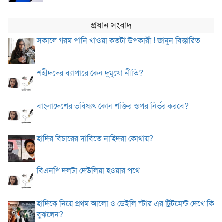
প্রধান সংবাদ
সকালে গরম পানি খাওয়া কতটা উপকারী ! জানুন বিস্তারিত
শহীদদের ব্যাপারে কেন দুমুখো নীতি?
বাংলাদেশের ভবিষ্যৎ কোন শক্তির ওপর নির্ভর করবে?
হাদির বিচারের দাবিতে নাহিদরা কোথায়?
বিএনপি দলটা দেউলিয়া হওয়ার পথে
হাদিকে নিয়ে প্রথম আলো ও ডেইলি স্টার এর ট্রিটমেন্ট দেখে কি
বুঝলেন?