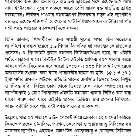
সংরক্ষণের জন্য এক টেরাবাইট হার্ডডিক্স ড্রাইভের সঙ্গে রয়েছে ৯.৫ মিমি
সাটা ইন্টারফেস। সুযোগ থাকছে আরো বেশি জায়গাযুক্ত হার্ডডিক্স ড্রাইভ
ব্যবহারের। দীর্ঘক্ষণ পাওয়ার ব্যাকআপের নিশ্চয়তায় নতুন এই ল্যাপটপে
ব্যবহৃত হয়েছে শক্তিশালী ৪ সেলের স্মার্ট লিথিয়াম-আয়ন ব্যাটারি। যা পাঁচ
ঘন্টা পর্যন্ত পাওয়ার ব্যাকআপ দিতে সক্ষম।
তিনি জানান, শিক্ষার্থীদের জন্য সাশ্রয়ী মূলের অপর তিন মডেলের
ল্যাপটপে ব্যবহৃত হয়েছে ১.৬ গিগাহার্টস গতির ষষ্ঠ প্রজন্মের কোয়াডকোর
প্রসেসর। ৪ গিগাবাইট ডুয়াল চ্যানেল ডিডিআরথ্রিএল র‌্যাম, যা ৮জিবি
পর্যন্ত বাড়ানো যাবে। বিল্টইন ইন্টেল এইচডি গ্রাফিক্স ৪০৫ থাকায় কাজে
আসবে গতি। বিনোদন হবে আরো উপভোগ্য। ৫০০ গিগাবাইট স্টোরেজে
অনায়াসেই সংরক্ষণ করা যাবে প্রয়োজনীয় ফাইল বা মুভি। ১৫.১ ও ১৪.১
ইঞ্চি পর্দার এসব লাপটপের এইচডি মানের এলসিডি ডিসপ্লে দেবে নিখুঁত
ও জীবন্ত ছবি। বিভিন্ন কোণ থেকে ডিসপ্লে দেখা যাবে স্পষ্টভাবে। সব
ল্যাপটপেরই ১ মেগা পিক্সেলের এইচডি ক্যামেরা থাকায় ভিডিও কল করা
যাবে। ধারণ করা যাবে এইচডি মানের ভিডিও। চার সেলের লিথিয়াম-
আয়ন ব্যাটারি দেবে পাঁচ ঘন্টা পর্যন্ত পাওয়ার ব্যাকআপ।
উল্লেখ্য, মাত্র ২০ শতাংশ ডাউন পেমেন্ট দিয়ে ক্রেতারা ১২ মাসের কিস্তিতে
কিনতে পারছেন টেমারিন্ড, প্যাশন, কেরোন্ডা ও ওয়াক্সজ্যাম্বু সিরিজের সব
মডেলের ল্যাপটপ। এছাড়াও, উচ্চগতির ওয়াক্সজ্যাম্বু ও কেরোন্ডা সিরিজের