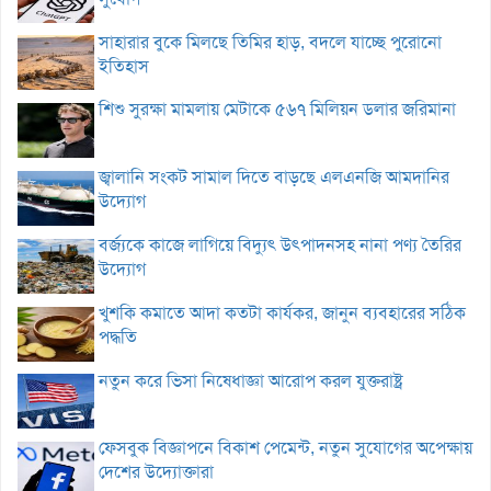
সাহারার বুকে মিলছে তিমির হাড়, বদলে যাচ্ছে পুরোনো
ইতিহাস
শিশু সুরক্ষা মামলায় মেটাকে ৫৬৭ মিলিয়ন ডলার জরিমানা
জ্বালানি সংকট সামাল দিতে বাড়ছে এলএনজি আমদানির
উদ্যোগ
বর্জ্যকে কাজে লাগিয়ে বিদ্যুৎ উৎপাদনসহ নানা পণ্য তৈরির
উদ্যোগ
খুশকি কমাতে আদা কতটা কার্যকর, জানুন ব্যবহারের সঠিক
পদ্ধতি
নতুন করে ভিসা নিষেধাজ্ঞা আরোপ করল যুক্তরাষ্ট্র
ফেসবুক বিজ্ঞাপনে বিকাশ পেমেন্ট, নতুন সুযোগের অপেক্ষায়
দেশের উদ্যোক্তারা