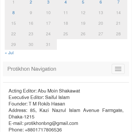
1
2
3
4
5
6
7
8
9
10
11
12
13
14
15
16
17
18
19
20
21
22
23
24
25
26
27
28
29
30
31
« Jul
Protikhon Navigation
Toggle
navigat
Acting Editor: Abu Moin Shakawat
Executive Editor: Saiful Islam
Founder: T M Rokib Hasan
Address: 85, Kazi Nazrul Islam Avenue Farmgate,
Dhaka-1215
E-mail:
protikhonbng@gmail.com
Phone: +8801717806536