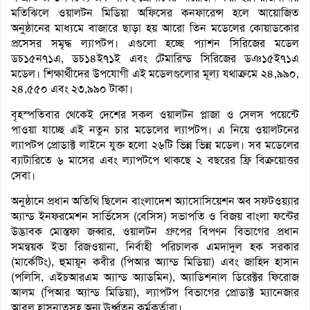
মতিঝিলে ওয়ালটন মিডিয়া অফিসের কনফারেন্স হলে আয়োজিত
অনুষ্ঠানের মাধ্যমে বাজারে ছাড়া হয় আরো তিন মডেলের কোয়াডকোর
প্রসেসর সমৃদ্ধ ল্যাপটপ। এগুলো হচ্ছে প্যাশন সিরিজের মডেল
ডচ১৫ন৭১এ, ডচ১৪ই৭১ই এবং টেমারিন্ড সিরিজের ডঞ১৫ই৭১এ
মডেল। শিক্ষার্থীদের উপযোগী এই মডেলগুলোর মূল্য যথাক্রমে ২৪,৯৯০,
২৪,৫৫০ এবং ২৩,৯৯০ টাকা।
বৃহস্পতিবার থেকেই দেশের সকল ওয়ালটন প্লাজা ও সেলস পয়েন্টে
পাওয়া যাচ্ছে এই নতুন চার মডেলের ল্যাপটপ। এ নিয়ে ওয়ালটনের
ল্যাপটপ প্রোডাক্ট লাইনে যুক্ত হলো ২৬টি ভিন্ন ভিন্ন মডেল। সব মডেলের
ব্যাটারিতে ৬ মাসের এবং ল্যাপটপে থাকছে ২ বছরের ফ্রি বিক্রয়োত্তর
সেবা।
অনুষ্ঠানে প্রধান অতিথি ছিলেন বাংলাদেশ অ্যাসোসিয়েশন অব সফটওয়্যার
অ্যান্ড ইনফরমেশন সার্ভিসেস (বেসিস) সভাপতি ও বিজয় বাংলা ফন্টের
উদ্ভাবক মোস্তফা জব্বার, ওয়ালটন গ্রুপের বিপণন বিভাগের প্রধান
সমন্বয়ক ইভা রিজওয়ানা, নির্বাহী পরিচালক এমদাদুল হক সরকার
(মার্কেটিং), হুমায়ূন কবীর (পিআর অ্যান্ড মিডিয়া) এবং জাহিদ হাসান
(পলিসি, এইচআরএম অ্যান্ড অ্যাডমিন), অ্যাডিশনাল ডিরেক্টর ফিরোজ
আলম (পিআর অ্যান্ড মিডিয়া), ল্যাপটপ বিভাগের প্রোডাক্ট ম্যানেজার
আবুল হাসনাতসহ অন্য ঊর্ধ্বতন কর্মকর্তারা।