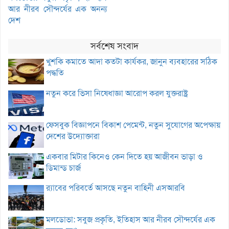
আর নীরব সৌন্দর্যের এক অনন্য
দেশ
সর্বশেষ সংবাদ
খুশকি কমাতে আদা কতটা কার্যকর, জানুন ব্যবহারের সঠিক
পদ্ধতি
নতুন করে ভিসা নিষেধাজ্ঞা আরোপ করল যুক্তরাষ্ট্র
ফেসবুক বিজ্ঞাপনে বিকাশ পেমেন্ট, নতুন সুযোগের অপেক্ষায়
দেশের উদ্যোক্তারা
একবার মিটার কিনেও কেন দিতে হয় আজীবন ভাড়া ও
ডিমান্ড চার্জ
র‌্যাবের পরিবর্তে আসছে নতুন বাহিনী এসআরবি
মলডোভা: সবুজ প্রকৃতি, ইতিহাস আর নীরব সৌন্দর্যের এক