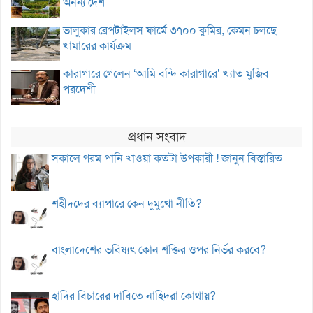
অনন্য দেশ
ভালুকার রেপটাইলস ফার্মে ৩৭০০ কুমির, কেমন চলছে
খামারের কার্যক্রম
কারাগারে গেলেন ‘আমি বন্দি কারাগারে’ খ্যাত মুজিব
পরদেশী
প্রধান সংবাদ
সকালে গরম পানি খাওয়া কতটা উপকারী ! জানুন বিস্তারিত
শহীদদের ব্যাপারে কেন দুমুখো নীতি?
বাংলাদেশের ভবিষ্যৎ কোন শক্তির ওপর নির্ভর করবে?
হাদির বিচারের দাবিতে নাহিদরা কোথায়?