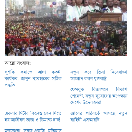
আরো সংবাদঃ
খুশকি কমাতে আদা কতটা
নতুন করে ভিসা নিষেধাজ্ঞা
কার্যকর, জানুন ব্যবহারের সঠিক
আরোপ করল যুক্তরাষ্ট্র
পদ্ধতি
ফেসবুক বিজ্ঞাপনে বিকাশ
পেমেন্ট, নতুন সুযোগের অপেক্ষায়
দেশের উদ্যোক্তারা
একবার মিটার কিনেও কেন দিতে
র‌্যাবের পরিবর্তে আসছে নতুন
হয় আজীবন ভাড়া ও ডিমান্ড চার্জ
বাহিনী এসআরবি
মলডোভা: সবুজ প্রকৃতি, ইতিহাস