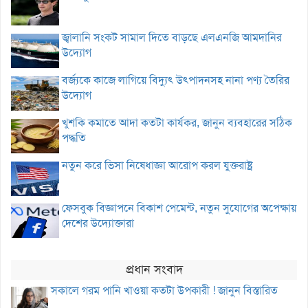
জ্বালানি সংকট সামাল দিতে বাড়ছে এলএনজি আমদানির
উদ্যোগ
বর্জ্যকে কাজে লাগিয়ে বিদ্যুৎ উৎপাদনসহ নানা পণ্য তৈরির
উদ্যোগ
খুশকি কমাতে আদা কতটা কার্যকর, জানুন ব্যবহারের সঠিক
পদ্ধতি
নতুন করে ভিসা নিষেধাজ্ঞা আরোপ করল যুক্তরাষ্ট্র
ফেসবুক বিজ্ঞাপনে বিকাশ পেমেন্ট, নতুন সুযোগের অপেক্ষায়
দেশের উদ্যোক্তারা
প্রধান সংবাদ
সকালে গরম পানি খাওয়া কতটা উপকারী ! জানুন বিস্তারিত