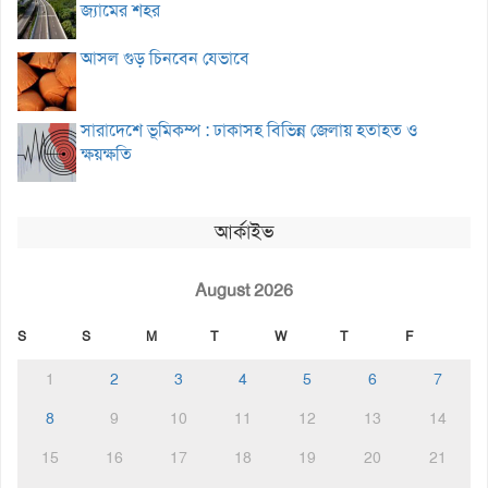
জ্যামের শহর
আসল গুড় চিনবেন যেভাবে
সারাদেশে ভূমিকম্প : ঢাকাসহ বিভিন্ন জেলায় হতাহত ও
ক্ষয়ক্ষতি
আর্কাইভ
August 2026
S
S
M
T
W
T
F
1
2
3
4
5
6
7
8
9
10
11
12
13
14
15
16
17
18
19
20
21