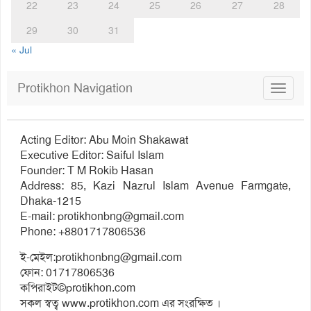
22
23
24
25
26
27
28
29
30
31
« Jul
Protikhon Navigation
Toggle
navigat
Acting Editor: Abu Moin Shakawat
Executive Editor: Saiful Islam
Founder: T M Rokib Hasan
Address: 85, Kazi Nazrul Islam Avenue Farmgate,
Dhaka-1215
E-mail:
protikhonbng@gmail.com
Phone: +8801717806536
ই-মেইল:
protikhonbng@gmail.com
ফোন: 01717806536
কপিরাইট©protikhon.com
সকল স্বত্ব www.protikhon.com এর সংরক্ষিত ।