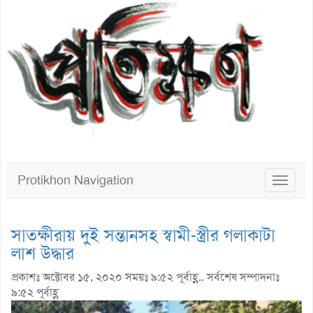
Protikhon Navigation
Toggle
navigat
সাতক্ষীরায় দুই সন্তানসহ স্বামী-স্ত্রীর গলাকাটা
লাশ উদ্ধার
প্রকাশঃ অক্টোবর ১৫, ২০২০ সময়ঃ ৯:৫২ পূর্বাহ্ণ.. সর্বশেষ সম্পাদনাঃ
৯:৫২ পূর্বাহ্ণ