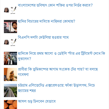
বাংলাদেশের ভবিষ্যৎ কোন শক্তির ওপর নির্ভর করবে?
হাদির বিচারের দাবিতে নাহিদরা কোথায়?
বিএনপি দলটা দেউলিয়া হওয়ার পথে
হাদিকে নিয়ে প্রথম আলো ও ডেইলি স্টার এর ট্রিটমেন্ট দেখে কি
বুঝলেন?
প্রাণীরা কি ভূমিকম্পের আগাম সংকেত টের পায়? যা বলছে
গবেষণা
চট্টগ্রাম এলিভেটেড এক্সপ্রেসওয়ে: ফাঁকা উড়ালপথ, নিচে
জ্যামের শহর
আসল গুড় চিনবেন যেভাবে