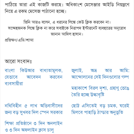
পাঠিয়ে তারা এই কাজটি করছে। অধিকাংশ মেসেঞ্জার আইডি নিয়ন্ত্রণে
নিয়ে এ রকম মেসেজ পাঠানো হচ্ছে।
তিনি আরও বলেন, এ ধরনের লিঙ্কে কেউ ক্লিক করবেন না।
সন্দেহজনক লিঙ্কে ক্লিক না করে সবাইকে নিরাপদ ইন্টারনেট ব্যবহারের অনুরোধ
জানান আদিল হাসান।
প্রতিক্ষণ/এডি/শাআ
আরো সংবাদঃ
বাংলা কিউআর বাধ্যতামূলক,
জুলাই, অভ্র আর আমি:
যেভাবে আবেদন করবেন
আন্দোলনের সেই দিনগুলোর গল্প
ব্যবসায়ীরা
মহাকাশে বিরল দৃশ্য, গ্রহাণু ভেঙে
তৈরি হচ্ছে উল্কাবৃষ্টি
নথিবিহীন ৫ লাখ অভিবাসীদের
ছোট্ট এসিতেই বড় চমক, ঘরেই
জন্য বড় সুখবর দিল স্পেন সরকার
মিলবে পাহাড়ি ঠান্ডার অনুভূতি
শিক্ষা প্রতিষ্ঠানে ৩ দিন অনলাইন
ও ৩ দিন অফলাইন ক্লাস চালু