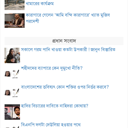
খামারের কার্যক্রম
কারাগারে গেলেন ‘আমি বন্দি কারাগারে’ খ্যাত মুজিব
পরদেশী
প্রধান সংবাদ
সকালে গরম পানি খাওয়া কতটা উপকারী ! জানুন বিস্তারিত
শহীদদের ব্যাপারে কেন দুমুখো নীতি?
বাংলাদেশের ভবিষ্যৎ কোন শক্তির ওপর নির্ভর করবে?
হাদির বিচারের দাবিতে নাহিদরা কোথায়?
বিএনপি দলটা দেউলিয়া হওয়ার পথে