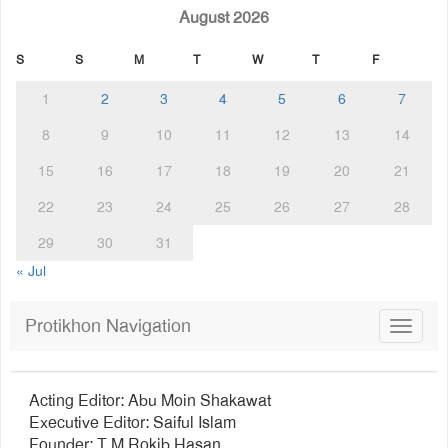
August 2026
S
S
M
T
W
T
F
1
2
3
4
5
6
7
8
9
10
11
12
13
14
15
16
17
18
19
20
21
22
23
24
25
26
27
28
29
30
31
« Jul
Protikhon Navigation
Toggle
navigat
Acting Editor: Abu Moin Shakawat
Executive Editor: Saiful Islam
Founder: T M Rokib Hasan