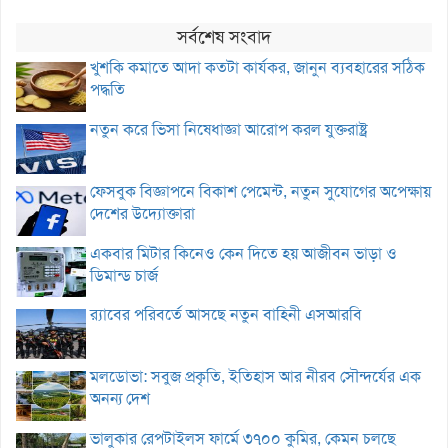
সর্বশেষ সংবাদ
খুশকি কমাতে আদা কতটা কার্যকর, জানুন ব্যবহারের সঠিক
পদ্ধতি
নতুন করে ভিসা নিষেধাজ্ঞা আরোপ করল যুক্তরাষ্ট্র
ফেসবুক বিজ্ঞাপনে বিকাশ পেমেন্ট, নতুন সুযোগের অপেক্ষায়
দেশের উদ্যোক্তারা
একবার মিটার কিনেও কেন দিতে হয় আজীবন ভাড়া ও
ডিমান্ড চার্জ
র‌্যাবের পরিবর্তে আসছে নতুন বাহিনী এসআরবি
মলডোভা: সবুজ প্রকৃতি, ইতিহাস আর নীরব সৌন্দর্যের এক
অনন্য দেশ
ভালুকার রেপটাইলস ফার্মে ৩৭০০ কুমির, কেমন চলছে