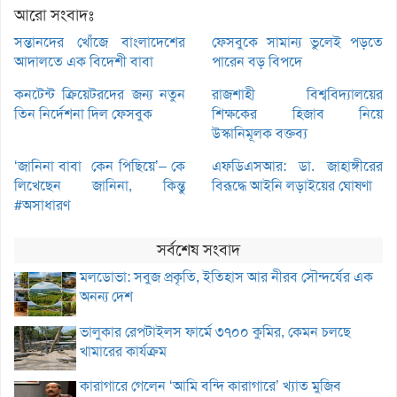
আরো সংবাদঃ
সন্তানদের খোঁজে বাংলাদেশের
ফেসবুকে সামান্য ভুলেই পড়তে
আদালতে এক বিদেশী বাবা
পারেন বড় বিপদে
কনটেন্ট ক্রিয়েটরদের জন্য নতুন
রাজশাহী বিশ্ববিদ্যালয়ের
তিন নির্দেশনা দিল ফেসবুক
শিক্ষকের হিজাব নিয়ে
উস্কানিমূলক বক্তব্য
‘জানিনা বাবা কেন পিছিয়ে’– কে
এফডিএসআর: ডা. জাহাঙ্গীরের
লিখেছেন জানিনা, কিন্তু
বিরূদ্ধে আইনি লড়াইয়ের ঘোষণা
#অসাধারণ
সর্বশেষ সংবাদ
মলডোভা: সবুজ প্রকৃতি, ইতিহাস আর নীরব সৌন্দর্যের এক
অনন্য দেশ
ভালুকার রেপটাইলস ফার্মে ৩৭০০ কুমির, কেমন চলছে
খামারের কার্যক্রম
কারাগারে গেলেন ‘আমি বন্দি কারাগারে’ খ্যাত মুজিব