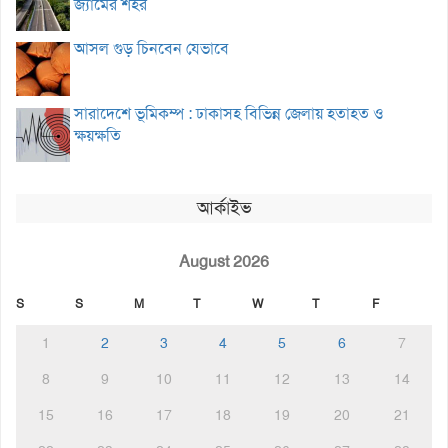
জ্যামের শহর
আসল গুড় চিনবেন যেভাবে
সারাদেশে ভূমিকম্প : ঢাকাসহ বিভিন্ন জেলায় হতাহত ও
ক্ষয়ক্ষতি
আর্কাইভ
August 2026
S
S
M
T
W
T
F
1
2
3
4
5
6
7
8
9
10
11
12
13
14
15
16
17
18
19
20
21