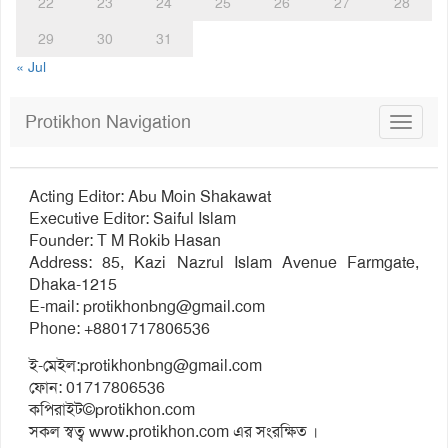
22
23
24
25
26
27
28
29
30
31
« Jul
Protikhon Navigation
Toggle
navigat
Acting Editor: Abu Moin Shakawat
Executive Editor: Saiful Islam
Founder: T M Rokib Hasan
Address: 85, Kazi Nazrul Islam Avenue Farmgate,
Dhaka-1215
E-mail:
protikhonbng@gmail.com
Phone: +8801717806536
ই-মেইল:
protikhonbng@gmail.com
ফোন: 01717806536
কপিরাইট©protikhon.com
সকল স্বত্ব www.protikhon.com এর সংরক্ষিত ।