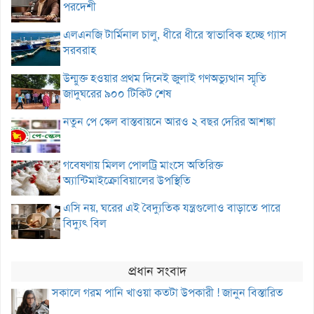
পরদেশী
এলএনজি টার্মিনাল চালু, ধীরে ধীরে স্বাভাবিক হচ্ছে গ্যাস
সরবরাহ
উন্মুক্ত হওয়ার প্রথম দিনেই জুলাই গণঅভ্যুত্থান স্মৃতি
জাদুঘরের ৯০০ টিকিট শেষ
নতুন পে স্কেল বাস্তবায়নে আরও ২ বছর দেরির আশঙ্কা
গবেষণায় মিলল পোলট্রি মাংসে অতিরিক্ত
অ্যান্টিমাইক্রোবিয়ালের উপস্থিতি
এসি নয়, ঘরের এই বৈদ্যুতিক যন্ত্রগুলোও বাড়াতে পারে
বিদ্যুৎ বিল
প্রধান সংবাদ
সকালে গরম পানি খাওয়া কতটা উপকারী ! জানুন বিস্তারিত