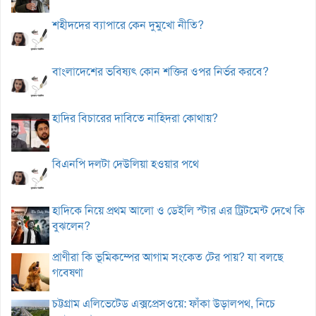
শহীদদের ব্যাপারে কেন দুমুখো নীতি?
বাংলাদেশের ভবিষ্যৎ কোন শক্তির ওপর নির্ভর করবে?
হাদির বিচারের দাবিতে নাহিদরা কোথায়?
বিএনপি দলটা দেউলিয়া হওয়ার পথে
হাদিকে নিয়ে প্রথম আলো ও ডেইলি স্টার এর ট্রিটমেন্ট দেখে কি
বুঝলেন?
প্রাণীরা কি ভূমিকম্পের আগাম সংকেত টের পায়? যা বলছে
গবেষণা
চট্টগ্রাম এলিভেটেড এক্সপ্রেসওয়ে: ফাঁকা উড়ালপথ, নিচে