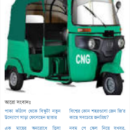
আরো সংবাদঃ
পাকা কাঁঠাল থেকে বিস্কুট! নতুন
বিশ্বের কোন শহরগুলো জেন জি’র
উদ্যোগে সাড়া ফেলেছেন ছাত্তার
কাছে সবচেয়ে জনপ্রিয়?
এক মায়ের অনুরোধে ভিসা
নবম পে স্কেল নিয়ে সুখবর,