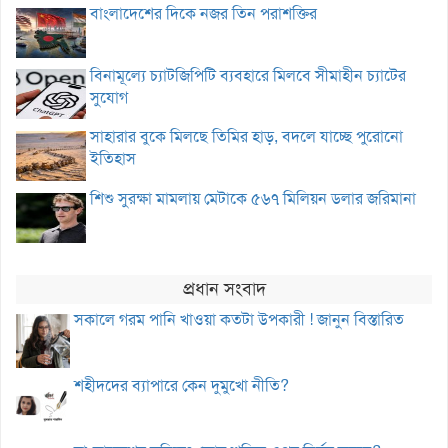
বাংলাদেশের দিকে নজর তিন পরাশক্তির
বিনামূল্যে চ্যাটজিপিটি ব্যবহারে মিলবে সীমাহীন চ্যাটের
সুযোগ
সাহারার বুকে মিলছে তিমির হাড়, বদলে যাচ্ছে পুরোনো
ইতিহাস
শিশু সুরক্ষা মামলায় মেটাকে ৫৬৭ মিলিয়ন ডলার জরিমানা
প্রধান সংবাদ
সকালে গরম পানি খাওয়া কতটা উপকারী ! জানুন বিস্তারিত
শহীদদের ব্যাপারে কেন দুমুখো নীতি?