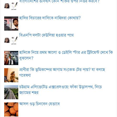
বাংলাদেশের ভবিষ্যৎ কোন শক্তির ওপর নির্ভর করবে?
হাদির বিচারের দাবিতে নাহিদরা কোথায়?
বিএনপি দলটা দেউলিয়া হওয়ার পথে
হাদিকে নিয়ে প্রথম আলো ও ডেইলি স্টার এর ট্রিটমেন্ট দেখে কি
বুঝলেন?
প্রাণীরা কি ভূমিকম্পের আগাম সংকেত টের পায়? যা বলছে
গবেষণা
চট্টগ্রাম এলিভেটেড এক্সপ্রেসওয়ে: ফাঁকা উড়ালপথ, নিচে
জ্যামের শহর
আসল গুড় চিনবেন যেভাবে