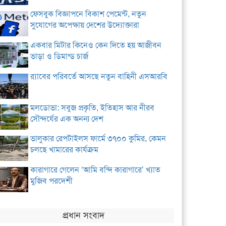
ফেসবুক বিজ্ঞাপনে বিকাশ পেমেন্ট, নতুন
সুযোগের অপেক্ষায় দেশের উদ্যোক্তারা
একবার মিটার কিনেও কেন দিতে হয় আজীবন
ভাড়া ও ডিমান্ড চার্জ
র‌্যাবের পরিবর্তে আসছে নতুন বাহিনী এসআরবি
মলডোভা: সবুজ প্রকৃতি, ইতিহাস আর নীরব
সৌন্দর্যের এক অনন্য দেশ
ভালুকার রেপটাইলস ফার্মে ৩৭০০ কুমির, কেমন
চলছে খামারের কার্যক্রম
কারাগারে গেলেন ‘আমি বন্দি কারাগারে’ খ্যাত
মুজিব পরদেশী
প্রধান সংবাদ