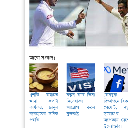
আরো সংবাদঃ
খুশকি কমাতে
নতুন করে ভিসা
ফেসবুক
আদা কতটা
নিষেধাজ্ঞা
বিজ্ঞাপনে বি
কার্যকর, জানুন
আরোপ করল
পেমেন্ট, নত
ব্যবহারের সঠিক
যুক্তরাষ্ট্র
সুযোগের
পদ্ধতি
অপেক্ষায় দে
উদ্যোক্তারা