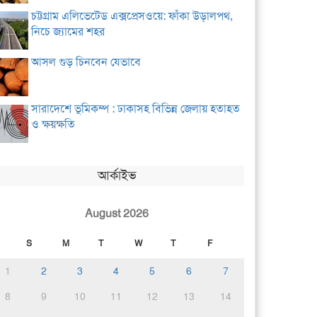
চট্টগ্রাম এলিভেটেড এক্সপ্রেসওয়ে: ফাঁকা উড়ালপথ,
নিচে জ্যামের শহর
আসল গুড় চিনবেন যেভাবে
সারাদেশে ভূমিকম্প : ঢাকাসহ বিভিন্ন জেলায় হতাহত
ও ক্ষয়ক্ষতি
আর্কাইভ
August 2026
S
M
T
W
T
F
1
2
3
4
5
6
7
8
9
10
11
12
13
14