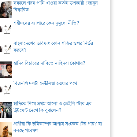
সকালে গরম পানি খাওয়া কতটা উপকারী ! জানুন
বিস্তারিত
শহীদদের ব্যাপারে কেন দুমুখো নীতি?
বাংলাদেশের ভবিষ্যৎ কোন শক্তির ওপর নির্ভর
করবে?
হাদির বিচারের দাবিতে নাহিদরা কোথায়?
বিএনপি দলটা দেউলিয়া হওয়ার পথে
হাদিকে নিয়ে প্রথম আলো ও ডেইলি স্টার এর
ট্রিটমেন্ট দেখে কি বুঝলেন?
প্রাণীরা কি ভূমিকম্পের আগাম সংকেত টের পায়? যা
বলছে গবেষণা