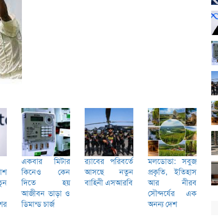
একবার মিটার
র‌্যাবের পরিবর্তে
মলডোভা: সবুজ
কাশ
কিনেও কেন
আসছে নতুন
প্রকৃতি, ইতিহাস
ুন
দিতে হয়
বাহিনী এসআরবি
আর নীরব
আজীবন ভাড়া ও
সৌন্দর্যের এক
শের
ডিমান্ড চার্জ
অনন্য দেশ