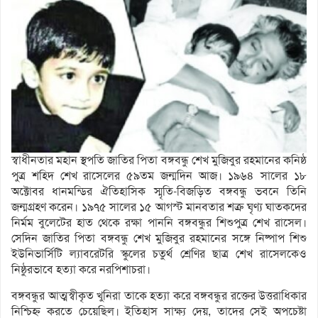
স্বাধীনতার মহান স্থপতি জাতির পিতা বঙ্গবন্ধু শেখ মুজিবুর রহমানের কনিষ্ঠ
পুত্র শহিদ শেখ রাসেলের ৫৯তম জন্মদিন আজ। ১৯৬৪ সালের ১৮
অক্টোবর ধানমন্ডির ঐতিহাসিক স্মৃতি-বিজড়িত বঙ্গবন্ধু ভবনে তিনি
জন্মগ্রহণ করেন। ১৯৭৫ সালের ১৫ আগস্ট মানবতার শত্রু ঘৃণ্য ঘাতকদের
নির্মম বুলেটের হাত থেকে রক্ষা পাননি বঙ্গবন্ধুর শিশুপুত্র শেখ রাসেল।
সেদিন জাতির পিতা বঙ্গবন্ধু শেখ মুজিবুর রহমানের সঙ্গে নিষ্পাপ শিশু
ইউনিভার্সিটি ল্যাবরেটরি স্কুলের চতুর্থ শ্রেণির ছাত্র শেখ রাসেলকেও
নিষ্ঠুরভাবে হত্যা করে নরপিশাচরা।
বঙ্গবন্ধুর আত্মস্বীকৃত খুনিরা তাকে হত্যা করে বঙ্গবন্ধুর রক্তের উত্তরাধিকার
নিশ্চিহ্ন করতে চেয়েছিল। ইতিহাস সাক্ষ্য দেয়, তাদের সেই অপচেষ্টা