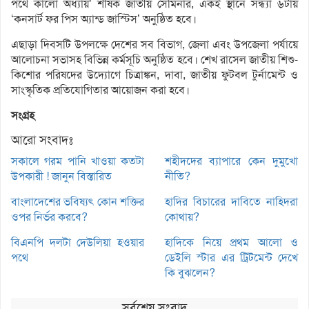
পথে কালো অধ্যায়’ শীর্ষক জাতীয় সেমিনার, একই স্থানে সন্ধ্যা ৬টায়
‘কনসার্ট ফর পিস অ্যান্ড জাস্টিস’ অনুষ্ঠিত হবে।
এছাড়া দিবসটি উপলক্ষে দেশের সব বিভাগ, জেলা এবং উপজেলা পর্যায়ে
আলোচনা সভাসহ বিভিন্ন কর্মসূচি অনুষ্ঠিত হবে। শেখ রাসেল জাতীয় শিশু-
কিশোর পরিষদের উদ্যোগে চিত্রাঙ্কন, দাবা, জাতীয় ফুটবল টুর্নামেন্ট ও
সাংস্কৃতিক প্রতিযোগিতার আয়োজন করা হবে।
সংগ্রহ
আরো সংবাদঃ
সকালে গরম পানি খাওয়া কতটা
শহীদদের ব্যাপারে কেন দুমুখো
উপকারী ! জানুন বিস্তারিত
নীতি?
বাংলাদেশের ভবিষ্যৎ কোন শক্তির
হাদির বিচারের দাবিতে নাহিদরা
ওপর নির্ভর করবে?
কোথায়?
বিএনপি দলটা দেউলিয়া হওয়ার
হাদিকে নিয়ে প্রথম আলো ও
পথে
ডেইলি স্টার এর ট্রিটমেন্ট দেখে
কি বুঝলেন?
সর্বশেষ সংবাদ