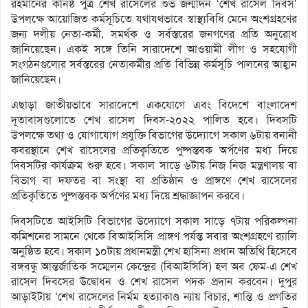
রহমানের কনিষ্ঠ পুত্র শেখ রাসেলের শুভ জন্মদিন ‘শেখ রাসেল দিবস’
উপলক্ষে আয়োজিত কর্মসূচিতে যথাযথভাবে স্বাস্থ্যবিধি মেনে অংশগ্রহণের
জন্য দলীয় নেতা-কর্মী, সমর্থক ও সর্বস্তরের জনগণের প্রতি অনুরোধ
জানিয়েছেন। একই সঙ্গে তিনি সারাদেশে আওয়ামী লীগ ও সহযোগী
সংগঠনগুলোর সর্বস্তরের নেতাকর্মীর প্রতি বিভিন্ন কর্মসূচি পালনের আহ্বান
জানিয়েছেন।
এছাড়া জাতীয়ভাবে সারাদেশে একযোগে এবং বিদেশে বাংলাদেশ
দূতাবাসগুলোতে শেখ রাসেল দিবস-২০২২ পালিত হবে। দিবসটি
উপলক্ষে তথ্য ও যোগাযোগ প্রযুক্তি বিভাগের উদ্যোগে সকাল ৬টায় বনানী
কবরস্থানে শেখ রাসেলের প্রতিকৃতিতে পুষ্পস্তবক অর্পণের মধ্য দিয়ে
দিবসটির কার্যক্রম শুরু হবে। সকাল সাড়ে ৬টায় নিজ নিজ মন্ত্রণালয় বা
বিভাগ বা দফতর বা সংস্থা বা প্রতিষ্ঠান ও প্রাঙ্গণে শেখ রাসেলের
প্রতিকৃতিতে পুষ্পস্তবক অর্পণের মধ্য দিয়ে শ্রদ্ধাজ্ঞাপন করবে।
দিবসটিতে আইসিটি বিভাগের উদ্যোগে সকাল সাড়ে ৭টায় পরিকল্পনা
কমিশনের সামনে থেকে বিআইসিসি প্রাঙ্গণ পর্যন্ত সবার অংশগ্রহণে র‌্যালি
অনুষ্ঠিত হবে। সকাল ১০টায় প্রধানমন্ত্রী শেখ হাসিনা প্রধান অতিথি হিসেবে
বঙ্গবন্ধু আন্তর্জাতিক সম্মেলন কেন্দ্রের (বিআইসিসি) হল অব ফেম-এ শেখ
রাসেল দিবসের উদ্বোধন ও শেখ রাসেল পদক প্রদান করবেন। দুপুর
আড়াইটায় ‘শেখ রাসেলের নির্মম হত্যাকাণ্ড ন্যায় বিচার, শান্তি ও প্রগতির