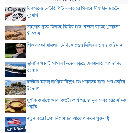
বিনামূল্যে চ্যাটজিপিটি ব্যবহারে মিলবে সীমাহীন চ্যাটের
সুযোগ
সাহারার বুকে মিলছে তিমির হাড়, বদলে যাচ্ছে পুরোনো
ইতিহাস
শিশু সুরক্ষা মামলায় মেটাকে ৫৬৭ মিলিয়ন ডলার জরিমানা
জ্বালানি সংকট সামাল দিতে বাড়ছে এলএনজি আমদানির
উদ্যোগ
বর্জ্যকে কাজে লাগিয়ে বিদ্যুৎ উৎপাদনসহ নানা পণ্য তৈরির
উদ্যোগ
খুশকি কমাতে আদা কতটা কার্যকর, জানুন ব্যবহারের সঠিক
পদ্ধতি
নতুন করে ভিসা নিষেধাজ্ঞা আরোপ করল যুক্তরাষ্ট্র