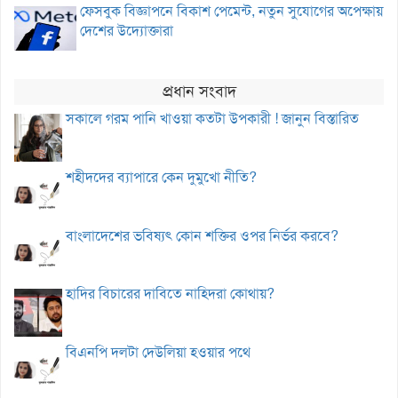
ফেসবুক বিজ্ঞাপনে বিকাশ পেমেন্ট, নতুন সুযোগের অপেক্ষায়
দেশের উদ্যোক্তারা
প্রধান সংবাদ
সকালে গরম পানি খাওয়া কতটা উপকারী ! জানুন বিস্তারিত
শহীদদের ব্যাপারে কেন দুমুখো নীতি?
বাংলাদেশের ভবিষ্যৎ কোন শক্তির ওপর নির্ভর করবে?
হাদির বিচারের দাবিতে নাহিদরা কোথায়?
বিএনপি দলটা দেউলিয়া হওয়ার পথে