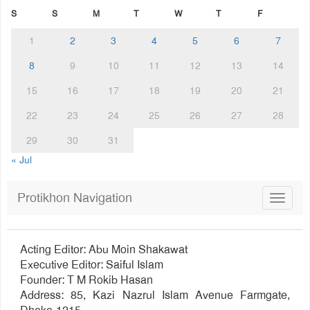
S
S
M
T
W
T
F
1
2
3
4
5
6
7
8
9
10
11
12
13
14
15
16
17
18
19
20
21
22
23
24
25
26
27
28
29
30
31
« Jul
Protikhon Navigation
Toggle
navigat
Acting Editor: Abu Moin Shakawat
Executive Editor: Saiful Islam
Founder: T M Rokib Hasan
Address: 85, Kazi Nazrul Islam Avenue Farmgate,