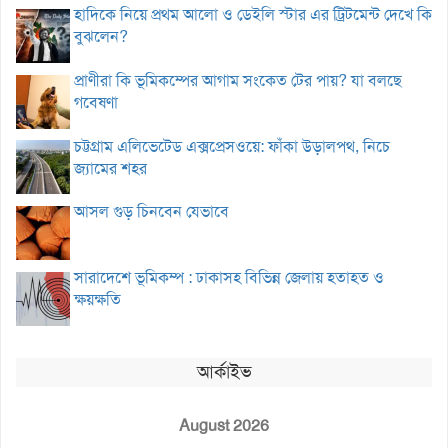
হাদিকে নিয়ে প্রথম আলো ও ডেইলি স্টার এর ট্রিটমেন্ট দেখে কি
বুঝলেন?
প্রাণীরা কি ভূমিকম্পের আগাম সংকেত টের পায়? যা বলছে
গবেষণা
চট্টগ্রাম এলিভেটেড এক্সপ্রেসওয়ে: ফাঁকা উড়ালপথ, নিচে
জ্যামের শহর
আসল গুড় চিনবেন যেভাবে
সারাদেশে ভূমিকম্প : ঢাকাসহ বিভিন্ন জেলায় হতাহত ও
ক্ষয়ক্ষতি
আর্কাইভ
August 2026