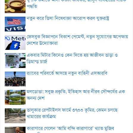
পদ্ধতি
নতুন করে ভিসা নিষেধাজ্ঞা আরোপ করল যুক্তরাষ্ট্র
ফেসবুক বিজ্ঞাপনে বিকাশ পেমেন্ট, নতুন সুযোগের অপেক্ষায়
দেশের উদ্যোক্তারা
একবার মিটার কিনেও কেন দিতে হয় আজীবন ভাড়া ও
ডিমান্ড চার্জ
র‌্যাবের পরিবর্তে আসছে নতুন বাহিনী এসআরবি
মলডোভা: সবুজ প্রকৃতি, ইতিহাস আর নীরব সৌন্দর্যের এক
অনন্য দেশ
ভালুকার রেপটাইলস ফার্মে ৩৭০০ কুমির, কেমন চলছে
খামারের কার্যক্রম
কারাগারে গেলেন ‘আমি বন্দি কারাগারে’ খ্যাত মুজিব