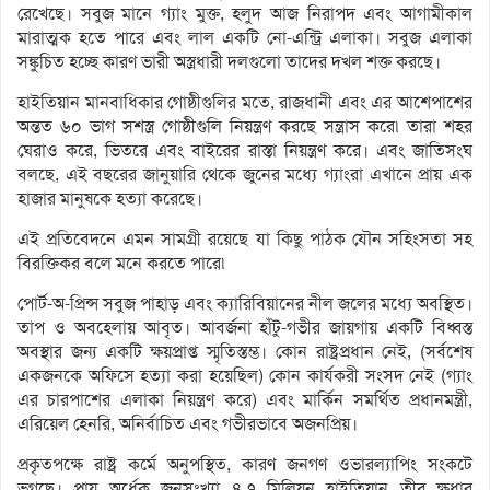
রেখেছে। সবুজ মানে গ্যাং মুক্ত, হলুদ আজ নিরাপদ এবং আগামীকাল
মারাত্মক হতে পারে এবং লাল একটি নো-এন্ট্রি এলাকা। সবুজ এলাকা
সঙ্কুচিত হচ্ছে কারণ ভারী অস্ত্রধারী দলগুলো তাদের দখল শক্ত করছে।
হাইতিয়ান মানবাধিকার গোষ্ঠীগুলির মতে, রাজধানী এবং এর আশেপাশের
অন্তত ৬০ ভাগ সশস্ত্র গোষ্ঠীগুলি নিয়ন্ত্রণ করছে সন্ত্রাস করে৷ তারা শহর
ঘেরাও করে, ভিতরে এবং বাইরের রাস্তা নিয়ন্ত্রণ করে। এবং জাতিসংঘ
বলছে, এই বছরের জানুয়ারি থেকে জুনের মধ্যে গ্যাংরা এখানে প্রায় এক
হাজার মানুষকে হত্যা করেছে।
এই প্রতিবেদনে এমন সামগ্রী রয়েছে যা কিছু পাঠক যৌন সহিংসতা সহ
বিরক্তিকর বলে মনে করতে পারে৷
পোর্ট-অ-প্রিন্স সবুজ পাহাড় এবং ক্যারিবিয়ানের নীল জলের মধ্যে অবস্থিত।
তাপ ও অবহেলায় আবৃত। আবর্জনা হাঁটু-গভীর জায়গায় একটি বিধ্বস্ত
অবস্থার জন্য একটি ক্ষয়প্রাপ্ত স্মৃতিস্তম্ভ। কোন রাষ্ট্রপ্রধান নেই, (সর্বশেষ
একজনকে অফিসে হত্যা করা হয়েছিল) কোন কার্যকরী সংসদ নেই (গ্যাং
এর চারপাশের এলাকা নিয়ন্ত্রণ করে) এবং মার্কিন সমর্থিত প্রধানমন্ত্রী,
এরিয়েল হেনরি, অনির্বাচিত এবং গভীরভাবে অজনপ্রিয়।
প্রকৃতপক্ষে রাষ্ট্র কর্মে অনুপস্থিত, কারণ জনগণ ওভারল্যাপিং সংকটে
ভুগছে। প্রায় অর্ধেক জনসংখ্যা ৪.৭ মিলিয়ন হাইতিয়ান তীব্র ক্ষুধার