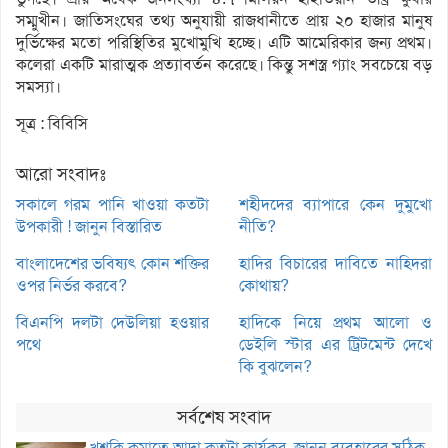
সম্মুখীন। জাতিসংঘের তথ্য অনুযায়ী রাজধানীতে প্রায় ২০ হাজার মানুষ
দুর্ভিক্ষের মতো পরিস্থিতির মুখোমুখি হচ্ছে। এটি আমেরিকার জন্য প্রথম।
কলেরা একটি মারাত্মক প্রত্যাবর্তন করেছে। কিন্তু সশস্ত্র গ্যাং সবচেয়ে বড়
সমস্যা।
সূত্র : বিবিসি
আরো সংবাদঃ
সকালে গরম পানি খাওয়া কতটা
শহীদদের ব্যাপারে কেন দুমুখো
উপকারী ! জানুন বিস্তারিত
নীতি?
বাংলাদেশের ভবিষ্যৎ কোন শক্তির
হাদির বিচারের দাবিতে নাহিদরা
ওপর নির্ভর করবে?
কোথায়?
বিএনপি দলটা দেউলিয়া হওয়ার
হাদিকে নিয়ে প্রথম আলো ও
পথে
ডেইলি স্টার এর ট্রিটমেন্ট দেখে
কি বুঝলেন?
সর্বশেষ সংবাদ
খুশকি কমাতে আদা কতটা কার্যকর, জানুন ব্যবহারের সঠিক