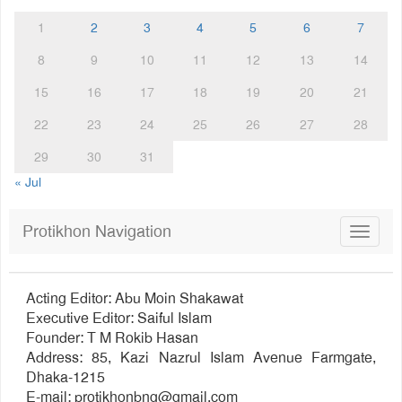
1
2
3
4
5
6
7
8
9
10
11
12
13
14
15
16
17
18
19
20
21
22
23
24
25
26
27
28
29
30
31
« Jul
Protikhon Navigation
Toggle
navigat
Acting Editor: Abu Moin Shakawat
Executive Editor: Saiful Islam
Founder: T M Rokib Hasan
Address: 85, Kazi Nazrul Islam Avenue Farmgate,
Dhaka-1215
E-mail:
protikhonbng@gmail.com