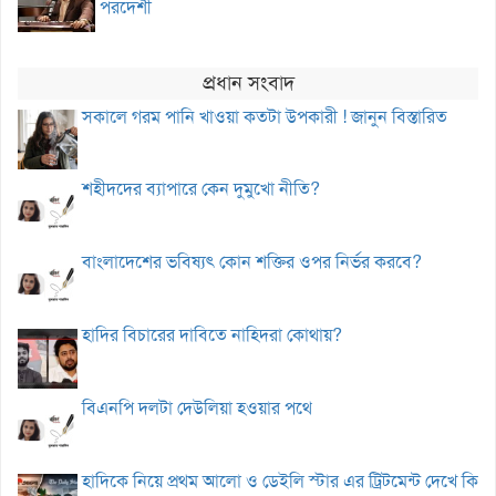
পরদেশী
প্রধান সংবাদ
সকালে গরম পানি খাওয়া কতটা উপকারী ! জানুন বিস্তারিত
শহীদদের ব্যাপারে কেন দুমুখো নীতি?
বাংলাদেশের ভবিষ্যৎ কোন শক্তির ওপর নির্ভর করবে?
হাদির বিচারের দাবিতে নাহিদরা কোথায়?
বিএনপি দলটা দেউলিয়া হওয়ার পথে
হাদিকে নিয়ে প্রথম আলো ও ডেইলি স্টার এর ট্রিটমেন্ট দেখে কি