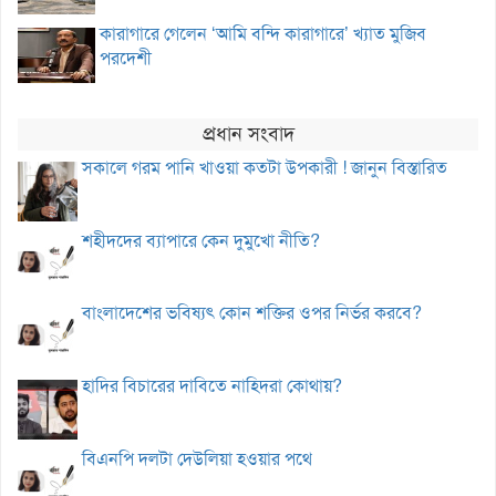
কারাগারে গেলেন ‘আমি বন্দি কারাগারে’ খ্যাত মুজিব
পরদেশী
প্রধান সংবাদ
সকালে গরম পানি খাওয়া কতটা উপকারী ! জানুন বিস্তারিত
শহীদদের ব্যাপারে কেন দুমুখো নীতি?
বাংলাদেশের ভবিষ্যৎ কোন শক্তির ওপর নির্ভর করবে?
হাদির বিচারের দাবিতে নাহিদরা কোথায়?
বিএনপি দলটা দেউলিয়া হওয়ার পথে