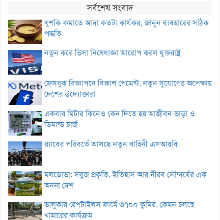
সর্বশেষ সংবাদ
খুশকি কমাতে আদা কতটা কার্যকর, জানুন ব্যবহারের সঠিক
পদ্ধতি
নতুন করে ভিসা নিষেধাজ্ঞা আরোপ করল যুক্তরাষ্ট্র
ফেসবুক বিজ্ঞাপনে বিকাশ পেমেন্ট, নতুন সুযোগের অপেক্ষায়
দেশের উদ্যোক্তারা
একবার মিটার কিনেও কেন দিতে হয় আজীবন ভাড়া ও
ডিমান্ড চার্জ
র‌্যাবের পরিবর্তে আসছে নতুন বাহিনী এসআরবি
মলডোভা: সবুজ প্রকৃতি, ইতিহাস আর নীরব সৌন্দর্যের এক
অনন্য দেশ
ভালুকার রেপটাইলস ফার্মে ৩৭০০ কুমির, কেমন চলছে
খামারের কার্যক্রম