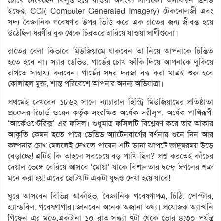
চোখে দেখেছেন বিলুপ্ত হয়ে যাওয়া অসংখ্য প্রাণীকে। অসাধারন থ্রি-ডি
ইফেক্ট, CGI( Computer Generated Imagery) টেকনোলজী এবং
সদ্য বৈজ্ঞানিক গবেষণার উপর ভিত্তি করে এক রাতের জন্য জীবন্ত হয়ে
উঠেছিল ধরণীর বুক থেকে চিরতরে হারিয়ে যাওয়া প্রাণীগুলো।
রাতের বেলা কিভাবে মিউজিয়ামে থাকবেন তা নিয়ে আপনাকে চিন্তিত
হতে হবে না। স্যার ডেভিড, গার্ডের চোখ ফাঁকি দিয়ে আপনাকে লুকিয়ে
রাখতে সাহায্য করবেন। গার্ডের সদর দরজা বন্ধ করা মাত্রই শুরু হবে
কোলাহল মুক্ত, শান্ত পরিবেশে আপনার অনন্য অভিযাত্রা।
প্রথমেই দেখবেন ১৮৬২ সালে ন্যাচারাল হিস্ট্রি মিউজিয়ামের প্রতিষ্ঠাতা
প্রফেসর রিচার্ড ওয়েন কর্তৃক সংরক্ষিত অর্ধেক সরীসৃপ, অর্ধেক পাখিরূপী
‘আর্কেওপ্টেরিক্স’ এর ফসিল। শুধুমাত্র ফসিলটি বিশ্লেষণ করে তার আকার
আকৃতি কেমন হতে পারে ডেভিড অ্যাটেনবার্গের বর্ণনায় শুনে নিন আর
কল্পনার চোখ মেললেই দেখতে পাবেন এটি ডানা ঝাপটে জাদুঘরময় উড়ে
বেড়াচ্ছে! এটিই কি তাহলে সবচেয়ে বড় পাখি ছিল? প্রশ্ন করতেই কাঁচের
দেয়াল ভেঙ্গে বেরিয়ে আসবে ‘মোয়া’ যাকে বিশালতার দ্বন্দ্বে ঈগলের শত্রু
মনে করা হয়! এদের ছোটখাট একটা যুদ্ধও দেখা হয়ে যাবে!
ঘুরে আসবেন বিভিন্ন আর্কাইভ, বৈজ্ঞানিক গবেষণাপত্র, চিঠি, পোস্টার,
হ্যান্ডবিল, গবেষণাগার। জানবেন অনেক অজানা তথ্য। প্রযোজক অ্যান্থনি
গিফেন এর মতে,একটানা ১০ রাত সন্ধ্যা ৭টা থেকে ভোর ৪:৩০ পর্যন্ত