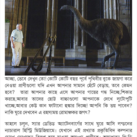
আচ্ছা, ভেবে দেখুন তো! কোটি কোটি বছর পূর্বে পৃথিবীর বুকে জায়গা করে
নেওয়া প্রাণীগুলো যদি এখন আপনার সামনে হেঁটে বেড়ায়, তবে কেমন
হবে? তারা আপনার কাছে এসে আপনার গায়ের গন্ধ নিচ্ছে,শিকার
করছে,আবার তাদের ছোট্ট বাচ্চাগুলো আপনাকে দেখে লুটোপুটি
খাচ্ছে,আবার কেউ কান ফাটানো হুঙ্কার দিচ্ছে! আপনি কি ভয় পাবেন?
নাকি ঘুরে দেখবেন এ রহস্যময় রোমাঞ্চকর জগৎ?
তাহলে চলুন, স্যার ডেভিড অ্যাটেনবার্গের সাথে ঘুরে আসি লন্ডনের
ন্যাচারাল হিস্ট্রি মিউজিয়ামে। যেখানে এই প্রখ্যাত প্রকৃতিবিদ কল্পনার