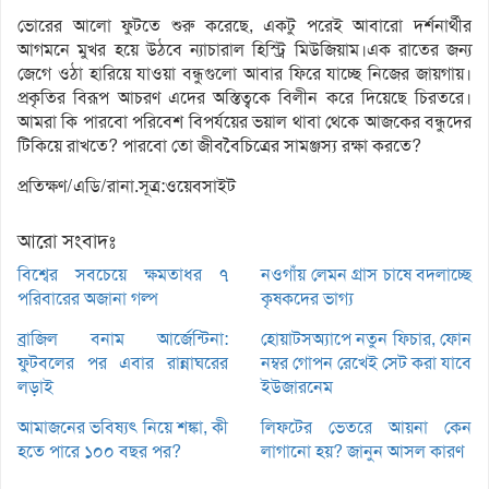
ভোরের আলো ফুটতে শুরু করেছে, একটু পরেই আবারো দর্শনার্থীর
আগমনে মুখর হয়ে উঠবে ন্যাচারাল হিস্ট্রি মিউজিয়াম।এক রাতের জন্য
জেগে ওঠা হারিয়ে যাওয়া বন্ধুগুলো আবার ফিরে যাচ্ছে নিজের জায়গায়।
প্রকৃতির বিরূপ আচরণ এদের অস্তিত্বকে বিলীন করে দিয়েছে চিরতরে।
আমরা কি পারবো পরিবেশ বিপর্যয়ের ভয়াল থাবা থেকে আজকের বন্ধুদের
টিকিয়ে রাখতে? পারবো তো জীববৈচিত্রের সামঞ্জস্য রক্ষা করতে?
প্রতিক্ষণ/এডি/রানা.সূত্র:ওয়েবসাইট
আরো সংবাদঃ
বিশ্বের সবচেয়ে ক্ষমতাধর ৭
নওগাঁয় লেমন গ্রাস চাষে বদলাচ্ছে
পরিবারের অজানা গল্প
কৃষকদের ভাগ্য
ব্রাজিল বনাম আর্জেন্টিনা:
হোয়াটসঅ্যাপে নতুন ফিচার, ফোন
ফুটবলের পর এবার রান্নাঘরের
নম্বর গোপন রেখেই সেট করা যাবে
লড়াই
ইউজারনেম
আমাজনের ভবিষ্যৎ নিয়ে শঙ্কা, কী
লিফটের ভেতরে আয়না কেন
হতে পারে ১০০ বছর পর?
লাগানো হয়? জানুন আসল কারণ