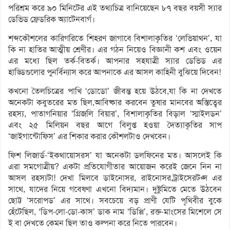
পরিশ্রম করে ৯০ মিনিটের এই তথ্যচিত্র বানিয়েছেন ৮৭ বছর বয়সী স্যার
ডেভিড ফ্রেডরিক অ্যাটেনবার্গ।
শব্দকৌশলের কারিগরিতে শিহরণ জাগাবে বিশালাকৃতির ‘লেভিয়াথন’, যা
কি না হাতির আত্মীয় শ্রেণীর। এর গঠন নিয়েও বিজ্ঞানী কশ এবং ওয়েন
এর মধ্যে ছিল তর্ক-বিতর্ক। আপনার সহযাত্রী স্যার ডেভিড এর
হাড্ডিগুলোর পুনর্বিন্যাস করে আপনাকে এর আসল কাহিনী বুঝিয়ে দিবেন!
কখনো তৈলচিত্রের পাখি ‘ডোডো’ জীবন্ত হয়ে উঠবে,যা কি না দেখতে
অনেকটা কবুতরের মত ছিল,আবিষ্কার করবেন তুষার মানবের অস্তিত্বের
রহস্য, পাতাগনিয়ার ‘গ্রিজলি বিয়ার’, বিশালাকৃতির বিড়াল ‘স্মাইলডন’
এবং ২৫ মিলিয়ন বছর আগে বিলুপ্ত হওয়া দৈত্যাকৃতির সাপ
‘জাইগান্টোফিস’ এর শিকার করার কৌশলটাও দেখবেন।
ফিশ লিজার্ড-‘ইকথায়োসরস’ যা অনেকটা ডলফিনের মত। আসলেই কি
এরা সমগোত্রীয়? একটা প্রতিযোগীতার আয়োজন করেই জেনে নিন না
আসল রহস্যটা! দেখা মিলবে ডাইনোসর, রাইনোসর,ট্রাইসেরটপ্স এর
সাথে, যাদের নিয়ে গবেষণা এখনো বিদ্যমান। দুষ্টুমিতে মেতে উঠবেন
ছোট্ট ‘সরোপড’ এর সাথে। সবচেয়ে বড় প্রাণী যেটি পৃথিবীর বুকে
হেঁটেছিল, ‘ডিপ-লো-ডো-কাস’ ডাক নাম ‘ডিপ্পি’, রক্ত-মাংসের মিশেলে সে
ই বা দেখতে কেমন ছিল তাও কল্পনা করে নিতে পারবেন।