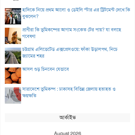
হাদিকে নিয়ে প্রথম আলো ও ডেইলি স্টার এর ট্রিটমেন্ট দেখে কি
বুঝলেন?
প্রাণীরা কি ভূমিকম্পের আগাম সংকেত টের পায়? যা বলছে
গবেষণা
চট্টগ্রাম এলিভেটেড এক্সপ্রেসওয়ে: ফাঁকা উড়ালপথ, নিচে
জ্যামের শহর
আসল গুড় চিনবেন যেভাবে
সারাদেশে ভূমিকম্প : ঢাকাসহ বিভিন্ন জেলায় হতাহত ও
ক্ষয়ক্ষতি
আর্কাইভ
August 2026