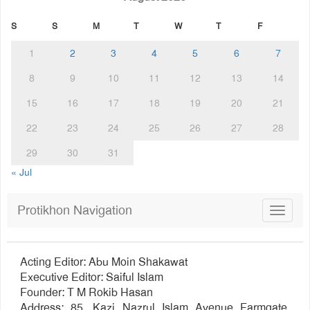
S
S
M
T
W
T
F
1
2
3
4
5
6
7
8
9
10
11
12
13
14
15
16
17
18
19
20
21
22
23
24
25
26
27
28
29
30
31
« Jul
Protikhon Navigation
Toggle
navigat
Acting Editor: Abu Moin Shakawat
Executive Editor: Saiful Islam
Founder: T M Rokib Hasan
Address: 85, Kazi Nazrul Islam Avenue Farmgate,