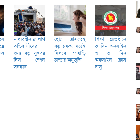
রল
নথিবিহীন ৫ লাখ
ছোট্ট এসিতেই
শিক্ষা প্রতিষ্ঠানে
েঙে
অভিবাসীদের
বড় চমক, ঘরেই
৩ দিন অনলাইন
ছে
জন্য বড় সুখবর
মিলবে পাহাড়ি
ও ৩ দিন
দিল স্পেন
ঠান্ডার অনুভূতি
অফলাইন ক্লাস
সরকার
চালু