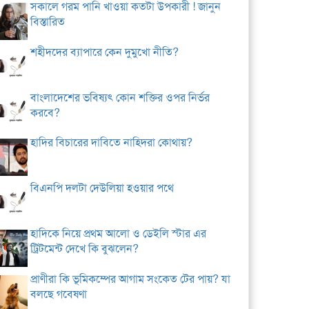
সকালে গরম পানি খাওয়া কতটা উপকারী ! জানুন
বিস্তারিত
শহীদদের ব্যাপারে কেন দুমুখো নীতি?
বাংলাদেশের ভবিষ্যৎ কোন শক্তির ওপর নির্ভর
করবে?
হাদির বিচারের দাবিতে নাহিদরা কোথায়?
বিএনপি দলটা দেউলিয়া হওয়ার পথে
হাদিকে নিয়ে প্রথম আলো ও ডেইলি স্টার এর
ট্রিটমেন্ট দেখে কি বুঝলেন?
প্রাণীরা কি ভূমিকম্পের আগাম সংকেত টের পায়? যা
বলছে গবেষণা