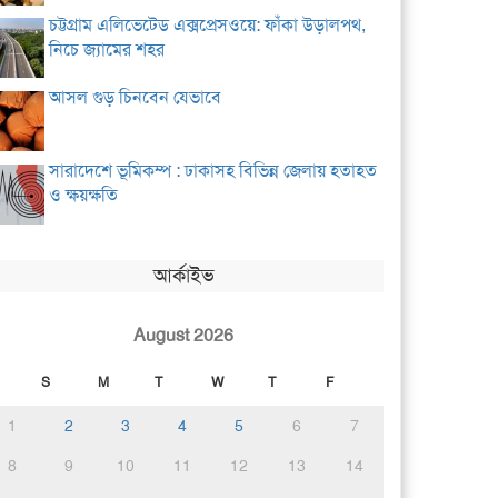
চট্টগ্রাম এলিভেটেড এক্সপ্রেসওয়ে: ফাঁকা উড়ালপথ,
নিচে জ্যামের শহর
আসল গুড় চিনবেন যেভাবে
সারাদেশে ভূমিকম্প : ঢাকাসহ বিভিন্ন জেলায় হতাহত
ও ক্ষয়ক্ষতি
আর্কাইভ
August 2026
S
M
T
W
T
F
1
2
3
4
5
6
7
8
9
10
11
12
13
14