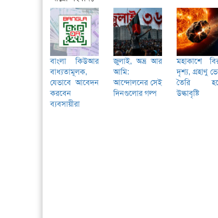
বাংলা কিউআর
জুলাই, অভ্র আর
মহাকাশে বি
বাধ্যতামূলক,
আমি:
দৃশ্য, গ্রহাণু ভ
যেভাবে আবেদন
আন্দোলনের সেই
তৈরি হচ্
করবেন
দিনগুলোর গল্প
উল্কাবৃষ্টি
ব্যবসায়ীরা