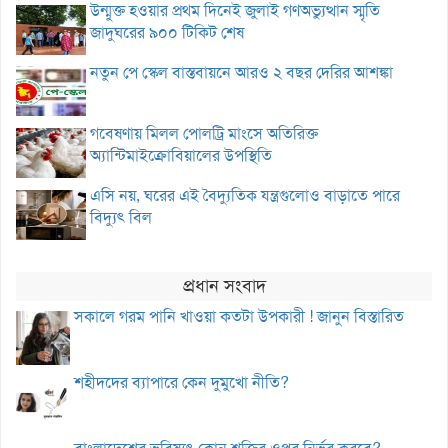
উন্মুক্ত হওয়ার প্রথম দিনেই জুলাই গণঅভ্যুত্থান স্মৃতি
জাদুঘরের ৯০০ টিকিট শেষ
নতুন পে স্কেল বাস্তবায়নে আরও ২ বছর দেরির আশঙ্কা
গবেষণায় মিলল পোলট্রি মাংসে অতিরিক্ত
অ্যান্টিমাইক্রোবিয়ালের উপস্থিতি
এসি নয়, ঘরের এই বৈদ্যুতিক যন্ত্রগুলোও বাড়াতে পারে
বিদ্যুৎ বিল
প্রধান সংবাদ
সকালে গরম পানি খাওয়া কতটা উপকারী ! জানুন বিস্তারিত
শহীদদের ব্যাপারে কেন দুমুখো নীতি?