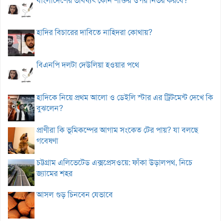
বাংলাদেশের ভবিষ্যৎ কোন শক্তির ওপর নির্ভর করবে?
হাদির বিচারের দাবিতে নাহিদরা কোথায়?
বিএনপি দলটা দেউলিয়া হওয়ার পথে
হাদিকে নিয়ে প্রথম আলো ও ডেইলি স্টার এর ট্রিটমেন্ট দেখে কি
বুঝলেন?
প্রাণীরা কি ভূমিকম্পের আগাম সংকেত টের পায়? যা বলছে
গবেষণা
চট্টগ্রাম এলিভেটেড এক্সপ্রেসওয়ে: ফাঁকা উড়ালপথ, নিচে
জ্যামের শহর
আসল গুড় চিনবেন যেভাবে