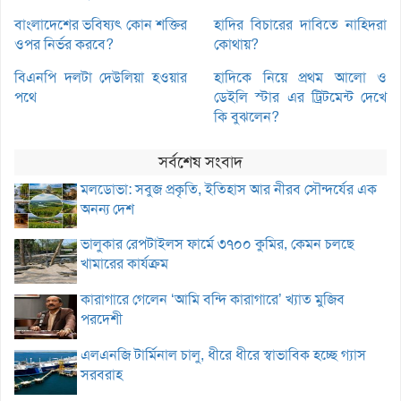
বাংলাদেশের ভবিষ্যৎ কোন শক্তির
হাদির বিচারের দাবিতে নাহিদরা
ওপর নির্ভর করবে?
কোথায়?
বিএনপি দলটা দেউলিয়া হওয়ার
হাদিকে নিয়ে প্রথম আলো ও
পথে
ডেইলি স্টার এর ট্রিটমেন্ট দেখে
কি বুঝলেন?
সর্বশেষ সংবাদ
মলডোভা: সবুজ প্রকৃতি, ইতিহাস আর নীরব সৌন্দর্যের এক
অনন্য দেশ
ভালুকার রেপটাইলস ফার্মে ৩৭০০ কুমির, কেমন চলছে
খামারের কার্যক্রম
কারাগারে গেলেন ‘আমি বন্দি কারাগারে’ খ্যাত মুজিব
পরদেশী
এলএনজি টার্মিনাল চালু, ধীরে ধীরে স্বাভাবিক হচ্ছে গ্যাস
সরবরাহ