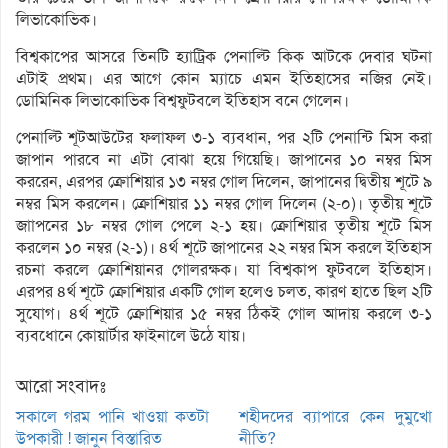
লিভাকোভিক।
বিশ্বকাপের আসরে তিনটি হ্যাট্রিক পেনাল্টি কিক আটকে দেবার ঘটনা
এটাই প্রথম। এর আগে কোন ম্যাচে এমন ইতিহাসের নজির নেই।
ডোমিনিক লিভাকোভিক বিশ্বফুটবলে ইতিহাস বনে গেলেন।
পেনাল্টি শূটআউটের ফলাফল ৩-১ ব্যবধান, পর ২টি পেনান্টি মিস করা
জাপান পারবে না এটা বোঝা হয়ে গিয়েছি। জাপানের ১০ নম্বর মিস
কররেন, এরপর ক্রোশিয়ার ১৩ নম্বর গোল দিলেন, জাপানের দ্বিতীয় শূটে ৯
নম্বর মিস করলেন। ক্রোশিয়ার ১১ নম্বর গোল দিলেন (২-০)। তৃতীয় শূটে
জাাপনের ১৮ নম্বর গোল পেলে ২-১ হয়। ক্রোশিয়ার তৃতীয় শূটে মিস
করলেন ১০ নম্বর (২-১)। ৪র্থ শূটে জাপানের ২২ নম্বর মিস করলে ইতিহাস
রচনা করলে ক্রোশিয়ানর গোলরক্ষক। যা বিশ্বকাপ ফুটবলে ইতিহাস।
এরপর ৪র্থ শূটে ক্রোশিয়ার একটি গোল হলেও চলত, কারণ হাতে ছিল ২টি
সুযোগ। ৪র্থ শূটে ক্রোশিয়ার ১৫ নম্বর ঠিকই গোল আদায় করলে ৩-১
ব্যবধােনে কোয়ার্টার ফাইনালে উঠে যায়।
আরো সংবাদঃ
সকালে গরম পানি খাওয়া কতটা
শহীদদের ব্যাপারে কেন দুমুখো
উপকারী ! জানুন বিস্তারিত
নীতি?