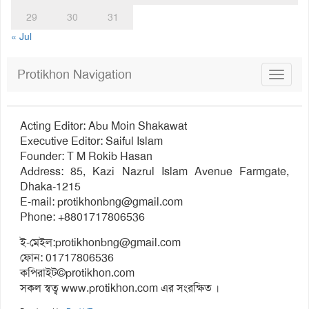
29
30
31
« Jul
Protikhon Navigation
Toggle
navigat
Acting Editor: Abu Moin Shakawat
Executive Editor: Saiful Islam
Founder: T M Rokib Hasan
Address: 85, Kazi Nazrul Islam Avenue Farmgate,
Dhaka-1215
E-mail:
protikhonbng@gmail.com
Phone: +8801717806536
ই-মেইল:
protikhonbng@gmail.com
ফোন: 01717806536
কপিরাইট©protikhon.com
সকল স্বত্ব www.protikhon.com এর সংরক্ষিত ।