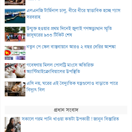
এলএনজি টার্মিনাল চালু, ধীরে ধীরে স্বাভাবিক হচ্ছে গ্যাস
সরবরাহ
উন্মুক্ত হওয়ার প্রথম দিনেই জুলাই গণঅভ্যুত্থান স্মৃতি
জাদুঘরের ৯০০ টিকিট শেষ
নতুন পে স্কেল বাস্তবায়নে আরও ২ বছর দেরির আশঙ্কা
গবেষণায় মিলল পোলট্রি মাংসে অতিরিক্ত
অ্যান্টিমাইক্রোবিয়ালের উপস্থিতি
এসি নয়, ঘরের এই বৈদ্যুতিক যন্ত্রগুলোও বাড়াতে পারে
বিদ্যুৎ বিল
প্রধান সংবাদ
সকালে গরম পানি খাওয়া কতটা উপকারী ! জানুন বিস্তারিত