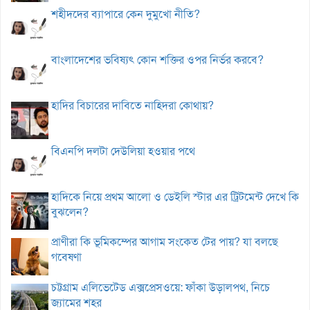
শহীদদের ব্যাপারে কেন দুমুখো নীতি?
বাংলাদেশের ভবিষ্যৎ কোন শক্তির ওপর নির্ভর করবে?
হাদির বিচারের দাবিতে নাহিদরা কোথায়?
বিএনপি দলটা দেউলিয়া হওয়ার পথে
হাদিকে নিয়ে প্রথম আলো ও ডেইলি স্টার এর ট্রিটমেন্ট দেখে কি
বুঝলেন?
প্রাণীরা কি ভূমিকম্পের আগাম সংকেত টের পায়? যা বলছে
গবেষণা
চট্টগ্রাম এলিভেটেড এক্সপ্রেসওয়ে: ফাঁকা উড়ালপথ, নিচে
জ্যামের শহর