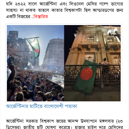
যদি ২০২২ সালে আর্জেন্টিনা এবং লিওনেল মেসির গল্পে ভাগ্যের
সাহায্য না থাকত তাহলে কাতার বিশ্বকাপটা ছিল আন্ডারডগের জন্য
একটি বিজয়ের
..বিস্তারিত
আর্জেন্টিনার মাটিতে বাংলাদেশী পতাকা
আর্জেন্টিনা সরকার বিশ্বকাপ জয়ের আনন্দ উদযাপনে মঙ্গলবার (২০
ডিসেম্বর) জাতীয় ছুটি ঘোষণা করেছে। হাজার মাইল দূরে মেসিদের