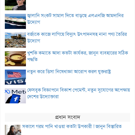
জ্বালানি সংকট সামাল দিতে বাড়ছে এলএনজি আমদানির
উদ্যোগ
বর্জ্যকে কাজে লাগিয়ে বিদ্যুৎ উৎপাদনসহ নানা পণ্য তৈরির
উদ্যোগ
খুশকি কমাতে আদা কতটা কার্যকর, জানুন ব্যবহারের সঠিক
পদ্ধতি
নতুন করে ভিসা নিষেধাজ্ঞা আরোপ করল যুক্তরাষ্ট্র
ফেসবুক বিজ্ঞাপনে বিকাশ পেমেন্ট, নতুন সুযোগের অপেক্ষায়
দেশের উদ্যোক্তারা
প্রধান সংবাদ
সকালে গরম পানি খাওয়া কতটা উপকারী ! জানুন বিস্তারিত