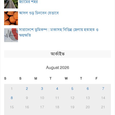
জ্যামের শহর
আসল গুড় চিনবেন যেভাবে
সারাদেশে ভূমিকম্প : ঢাকাসহ বিভিন্ন জেলায় হতাহত ও
ক্ষয়ক্ষতি
আর্কাইভ
August 2026
S
S
M
T
W
T
F
1
2
3
4
5
6
7
8
9
10
11
12
13
14
15
16
17
18
19
20
21