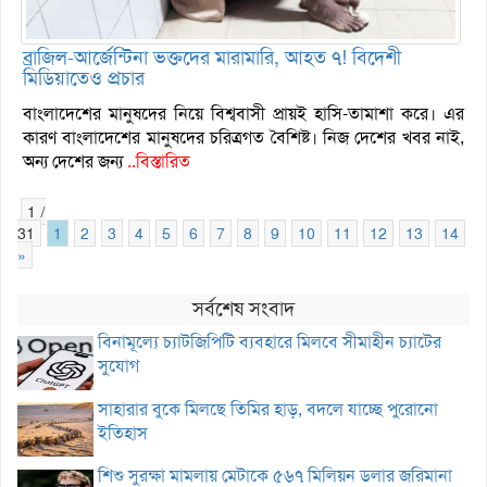
ব্রাজিল-আর্জেন্টিনা ভক্তদের মারামারি, আহত ৭! বিদেশী
মিডিয়াতেও প্রচার
বাংলাদেশের মানুষদের নিয়ে বিশ্ববাসী প্রায়ই হাসি-তামাশা করে। এর
কারণ বাংলাদেশের মানুষদের চরিত্রগত বৈশিষ্ট। নিজ দেশের খবর নাই,
অন্য দেশের জন্য
..বিস্তারিত
1 /
31
1
2
3
4
5
6
7
8
9
10
11
12
13
14
1
»
সর্বশেষ সংবাদ
বিনামূল্যে চ্যাটজিপিটি ব্যবহারে মিলবে সীমাহীন চ্যাটের
সুযোগ
সাহারার বুকে মিলছে তিমির হাড়, বদলে যাচ্ছে পুরোনো
ইতিহাস
শিশু সুরক্ষা মামলায় মেটাকে ৫৬৭ মিলিয়ন ডলার জরিমানা