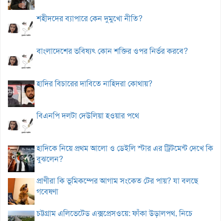
শহীদদের ব্যাপারে কেন দুমুখো নীতি?
বাংলাদেশের ভবিষ্যৎ কোন শক্তির ওপর নির্ভর করবে?
হাদির বিচারের দাবিতে নাহিদরা কোথায়?
বিএনপি দলটা দেউলিয়া হওয়ার পথে
হাদিকে নিয়ে প্রথম আলো ও ডেইলি স্টার এর ট্রিটমেন্ট দেখে কি
বুঝলেন?
প্রাণীরা কি ভূমিকম্পের আগাম সংকেত টের পায়? যা বলছে
গবেষণা
চট্টগ্রাম এলিভেটেড এক্সপ্রেসওয়ে: ফাঁকা উড়ালপথ, নিচে