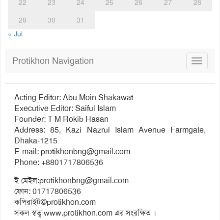
22
23
24
25
26
27
28
29
30
31
« Jul
Protikhon Navigation
Toggle
navigat
Acting Editor: Abu Moin Shakawat
Executive Editor: Saiful Islam
Founder: T M Rokib Hasan
Address: 85, Kazi Nazrul Islam Avenue Farmgate,
Dhaka-1215
E-mail:
protikhonbng@gmail.com
Phone: +8801717806536
ই-মেইল:
protikhonbng@gmail.com
ফোন: 01717806536
কপিরাইট©protikhon.com
সকল স্বত্ব www.protikhon.com এর সংরক্ষিত ।