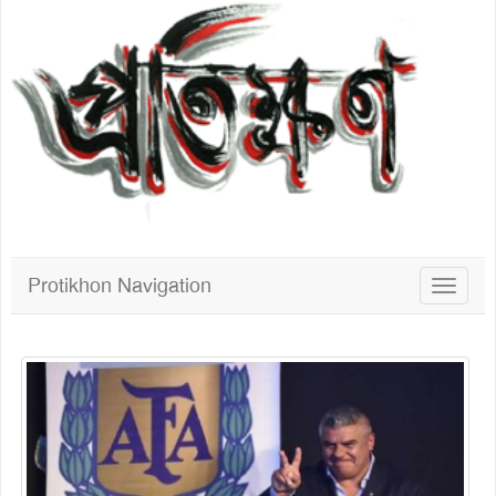
Protikhon Navigation
Toggle
navigat