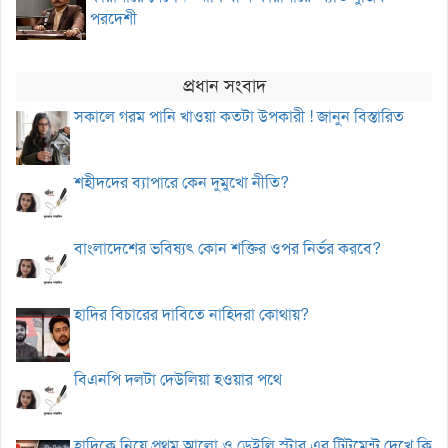
পরদেশী
প্রধান সংবাদ
সকালে গরম পানি খাওয়া কতটা উপকারী ! জানুন বিস্তারিত
শহীদদের ব্যাপারে কেন দুমুখো নীতি?
বাংলাদেশের ভবিষ্যৎ কোন শক্তির ওপর নির্ভর করবে?
হাদির বিচারের দাবিতে নাহিদরা কোথায়?
বিএনপি দলটা দেউলিয়া হওয়ার পথে
হাদিকে নিয়ে প্রথম আলো ও ডেইলি স্টার এর ট্রিটমেন্ট দেখে কি