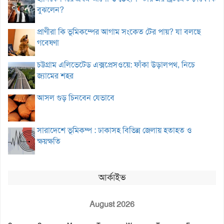
বুঝলেন?
প্রাণীরা কি ভূমিকম্পের আগাম সংকেত টের পায়? যা বলছে
গবেষণা
চট্টগ্রাম এলিভেটেড এক্সপ্রেসওয়ে: ফাঁকা উড়ালপথ, নিচে
জ্যামের শহর
আসল গুড় চিনবেন যেভাবে
সারাদেশে ভূমিকম্প : ঢাকাসহ বিভিন্ন জেলায় হতাহত ও
ক্ষয়ক্ষতি
আর্কাইভ
August 2026