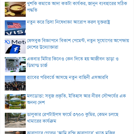
খুশকি কমাতে আদা কতটা কার্যকর, জানুন ব্যবহারের সঠিক
পদ্ধতি
নতুন করে ভিসা নিষেধাজ্ঞা আরোপ করল যুক্তরাষ্ট্র
ফেসবুক বিজ্ঞাপনে বিকাশ পেমেন্ট, নতুন সুযোগের অপেক্ষায়
দেশের উদ্যোক্তারা
একবার মিটার কিনেও কেন দিতে হয় আজীবন ভাড়া ও
ডিমান্ড চার্জ
র‌্যাবের পরিবর্তে আসছে নতুন বাহিনী এসআরবি
মলডোভা: সবুজ প্রকৃতি, ইতিহাস আর নীরব সৌন্দর্যের এক
অনন্য দেশ
ভালুকার রেপটাইলস ফার্মে ৩৭০০ কুমির, কেমন চলছে
খামারের কার্যক্রম
কারাগারে গেলেন ‘আমি বন্দি কারাগারে’ খ্যাত মুজিব