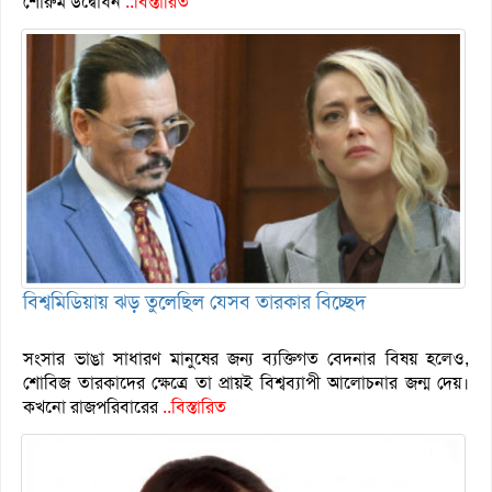
শোরুম উদ্বোধন
..বিস্তারিত
বিশ্বমিডিয়ায় ঝড় তুলেছিল যেসব তারকার বিচ্ছেদ
সংসার ভাঙা সাধারণ মানুষের জন্য ব্যক্তিগত বেদনার বিষয় হলেও,
শোবিজ তারকাদের ক্ষেত্রে তা প্রায়ই বিশ্বব্যাপী আলোচনার জন্ম দেয়।
কখনো রাজপরিবারের
..বিস্তারিত