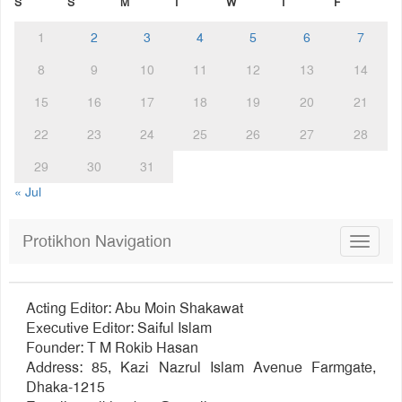
S
S
M
T
W
T
F
1
2
3
4
5
6
7
8
9
10
11
12
13
14
15
16
17
18
19
20
21
22
23
24
25
26
27
28
29
30
31
« Jul
Protikhon Navigation
Toggle
navigat
Acting Editor: Abu Moin Shakawat
Executive Editor: Saiful Islam
Founder: T M Rokib Hasan
Address: 85, Kazi Nazrul Islam Avenue Farmgate,
Dhaka-1215