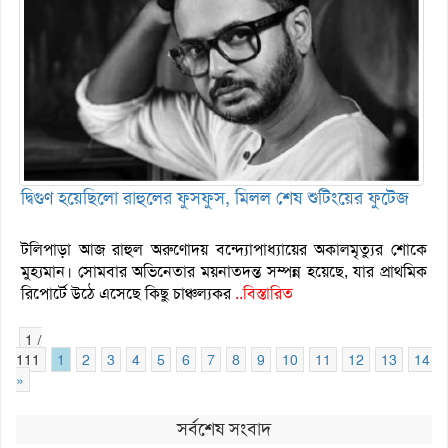
দ্বিগুণ হয়েছিলো রাহুলের ফুসফুস, মিলল শেষ শুটিংয়ের ফুটেজ
টলিপাড়া আজ রাহুল অরুণোদয় বন্দ্যোপাধ্যায়ের অকালমৃত্যুর শোকে
মুহ্যমান। সোমবার অভিনেতার ময়নাতদন্ত সম্পন্ন হয়েছে, যার প্রাথমিক
রিপোর্টে উঠে এসেছে কিছু চাঞ্চল্যকর
..বিস্তারিত
1 /
111
1
2
3
4
5
6
7
8
9
10
11
12
13
14
»
সর্বশেষ সংবাদ