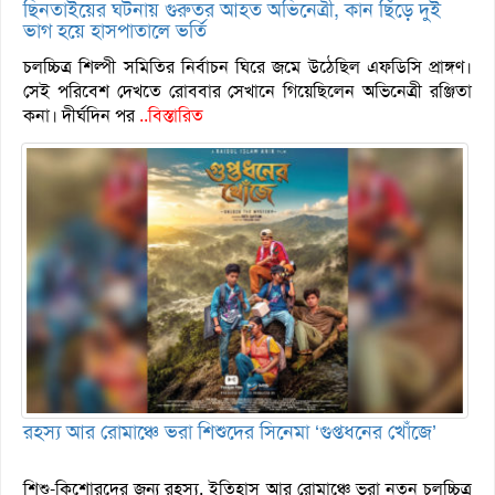
ছিনতাইয়ের ঘটনায় গুরুতর আহত অভিনেত্রী, কান ছিঁড়ে দুই
ভাগ হয়ে হাসপাতালে ভর্তি
চলচ্চিত্র শিল্পী সমিতির নির্বাচন ঘিরে জমে উঠেছিল এফডিসি প্রাঙ্গণ।
সেই পরিবেশ দেখতে রোববার সেখানে গিয়েছিলেন অভিনেত্রী রঞ্জিতা
কনা। দীর্ঘদিন পর
..বিস্তারিত
রহস্য আর রোমাঞ্চে ভরা শিশুদের সিনেমা ‘গুপ্তধনের খোঁজে’
শিশু-কিশোরদের জন্য রহস্য, ইতিহাস আর রোমাঞ্চে ভরা নতুন চলচ্চিত্র