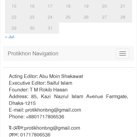
15
16
17
18
19
20
21
22
23
24
25
26
27
28
29
30
31
« Jul
Protikhon Navigation
Toggle
navigat
Acting Editor: Abu Moin Shakawat
Executive Editor: Saiful Islam
Founder: T M Rokib Hasan
Address: 85, Kazi Nazrul Islam Avenue Farmgate,
Dhaka-1215
E-mail:
protikhonbng@gmail.com
Phone: +8801717806536
ই-মেইল:
protikhonbng@gmail.com
ফোন: 01717806536