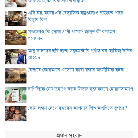
অ্যান্টিমাইক্রোবিয়ালের উপস্থিতি
এসি নয়, ঘরের এই বৈদ্যুতিক যন্ত্রগুলোও বাড়াতে পারে
বিদ্যুৎ বিল
পশুদেরও কি পোষা প্রাণী থাকে? জানুন কী বলছেন
গবেষকরা
আবু সাঈদের ছবি ছাড়া ডকুমেন্টারি পূর্ণাঙ্গ নয়: হাফিজ উদ্দিন
আহমদ
যেভাবে কোরআনে এসেছে কাবা রক্ষার অলৌকিক ঘটনা
বাণিজ্যিক যোগাযোগে নতুন ফিচার যুক্ত করছে হোয়াটসঅ্যাপ
কোন লক্ষণ দেখে বুঝবেন আপনার শিশু অপুষ্টিতে ভুগছে?
প্রধান সংবাদ