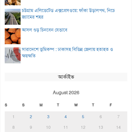
চট্টগ্রাম এলিভেটেড এক্সপ্রেসওয়ে: ফাঁকা উড়ালপথ, নিচে
জ্যামের শহর
আসল গুড় চিনবেন যেভাবে
সারাদেশে ভূমিকম্প : ঢাকাসহ বিভিন্ন জেলায় হতাহত ও
ক্ষয়ক্ষতি
আর্কাইভ
August 2026
S
S
M
T
W
T
F
1
2
3
4
5
6
7
8
9
10
11
12
13
14