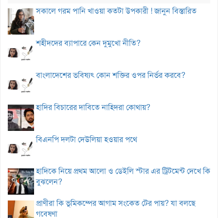
সকালে গরম পানি খাওয়া কতটা উপকারী ! জানুন বিস্তারিত
শহীদদের ব্যাপারে কেন দুমুখো নীতি?
বাংলাদেশের ভবিষ্যৎ কোন শক্তির ওপর নির্ভর করবে?
হাদির বিচারের দাবিতে নাহিদরা কোথায়?
বিএনপি দলটা দেউলিয়া হওয়ার পথে
হাদিকে নিয়ে প্রথম আলো ও ডেইলি স্টার এর ট্রিটমেন্ট দেখে কি
বুঝলেন?
প্রাণীরা কি ভূমিকম্পের আগাম সংকেত টের পায়? যা বলছে
গবেষণা