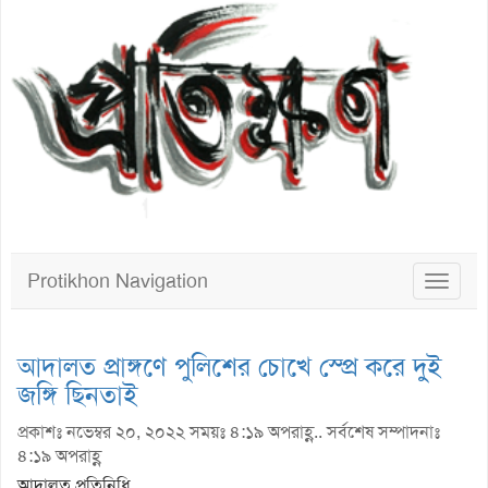
Protikhon Navigation
Toggle
navigat
আদালত প্রাঙ্গণে পুলিশের চোখে স্প্রে করে দুই
জঙ্গি ছিনতাই
প্রকাশঃ নভেম্বর ২০, ২০২২ সময়ঃ ৪:১৯ অপরাহ্ণ.. সর্বশেষ সম্পাদনাঃ
৪:১৯ অপরাহ্ণ
আদালত প্রতিনিধি