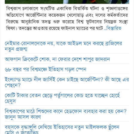
বিশ্বকাপ চলাকালে সংঘটিত একাধিক বিতর্কিত ঘটনা ও শৃঙ্খলাভঙ্গের
অভিযোগে আর্জেন্টিনার কয়েকজন খেলোয়াড় এবং দলের কর্মকর্তাদের
বিরুদ্ধে আনুষ্ঠানিক তদন্ত শুরু করেছে বিশ্ব ফুটবলের নিয়ন্ত্রক সংস্থা
ফিফা। তদন্তের আওতায় রয়েছে ফাইনাল ম্যাচের পর ঘটে
..বিস্তারিত
নেইমার-রোনালদোকে নয়, যাকে আইডল মনে করছে ব্রাজিলের
নতুন প্রজন্ম
আফগান ক্রিকেটে শোক, না ফেরার দেশে শাপুর জাদরান
৬৮ বছর পর বিশ্বমঞ্চে ইতিহাস গড়ল স্পেন
ইংল্যান্ড ম্যাচে নীল জার্সিই কেন চাইছে আর্জেন্টিনা? কী আছে এর
পেছনে?
কোটি টাকার বেতন ছেড়ে পর্তুগালের কোচ হতে যাচ্ছেন হোর্হে
হেসুস
বিশ্বকাপের মাঠে শিশুদের কানে হেডফোন ব্যবহার করা হয় কেন?
জানুন আসল কারণ
বয়সকে বৃদ্ধাঙ্গুলি দেখিয়ে ইতিহাসের নতুন মাইলফলক ছুঁলেন
মেসি ও জকোভিচ