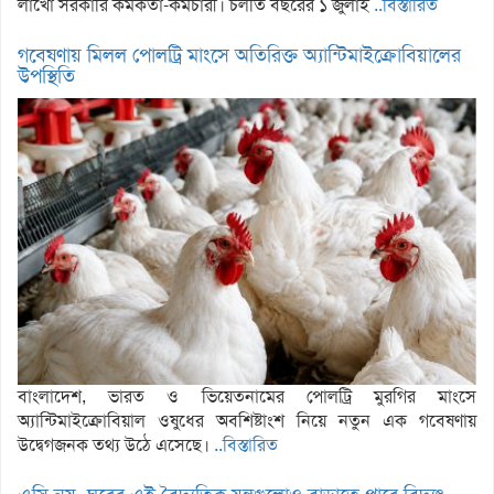
লাখো সরকারি কর্মকর্তা-কর্মচারী। চলতি বছরের ১ জুলাই
..বিস্তারিত
গবেষণায় মিলল পোলট্রি মাংসে অতিরিক্ত অ্যান্টিমাইক্রোবিয়ালের
উপস্থিতি
বাংলাদেশ, ভারত ও ভিয়েতনামের পোলট্রি মুরগির মাংসে
অ্যান্টিমাইক্রোবিয়াল ওষুধের অবশিষ্টাংশ নিয়ে নতুন এক গবেষণায়
উদ্বেগজনক তথ্য উঠে এসেছে।
..বিস্তারিত