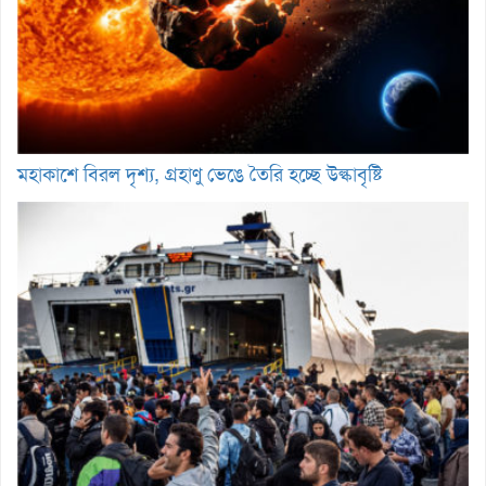
মহাকাশে বিরল দৃশ্য, গ্রহাণু ভেঙে তৈরি হচ্ছে উল্কাবৃষ্টি