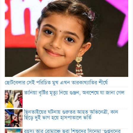
ছোটবেলার সেই পরিচিত মুখ এখন তারকাখ্যাতির শীর্ষে
তানিয়া বৃষ্টির মৃত্যু নিয়ে গুঞ্জন, অবশেষে যা জানা গেল
ছিনতাইয়ের ঘটনায় গুরুতর আহত অভিনেত্রী, কান
ছিঁড়ে দুই ভাগ হয়ে হাসপাতালে ভর্তি
রহস্য আর রোমাঞ্চে ভরা শিশুদের সিনেমা ‘গুপ্তধনের