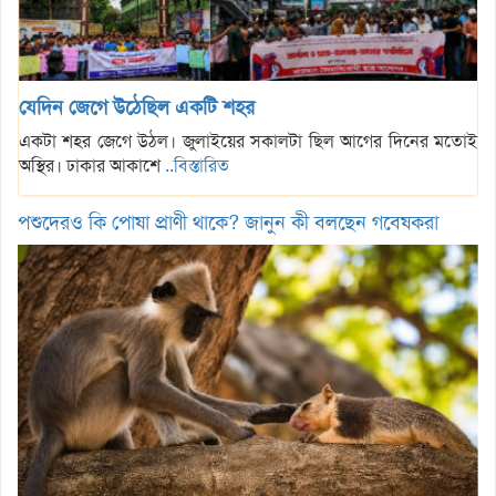
যেদিন জেগে উঠেছিল একটি শহর
একটা শহর জেগে উঠল। জুলাইয়ের সকালটা ছিল আগের দিনের মতোই
অস্থির। ঢাকার আকাশে
..বিস্তারিত
পশুদেরও কি পোষা প্রাণী থাকে? জানুন কী বলছেন গবেষকরা
এসি নয়, ঘরের এই বৈদ্যুতিক যন্ত্রগুলোও বাড়াতে পারে বিদ্যুৎ বিল