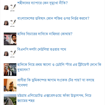
শহীদদের ব্যাপারে কেন দুমুখো নীতি?
বাংলাদেশের ভবিষ্যৎ কোন শক্তির ওপর নির্ভর করবে?
হাদির বিচারের দাবিতে নাহিদরা কোথায়?
বিএনপি দলটা দেউলিয়া হওয়ার পথে
হাদিকে নিয়ে প্রথম আলো ও ডেইলি স্টার এর ট্রিটমেন্ট দেখে কি
বুঝলেন?
প্রাণীরা কি ভূমিকম্পের আগাম সংকেত টের পায়? যা বলছে
গবেষণা
চট্টগ্রাম এলিভেটেড এক্সপ্রেসওয়ে: ফাঁকা উড়ালপথ, নিচে
জ্যামের শহর