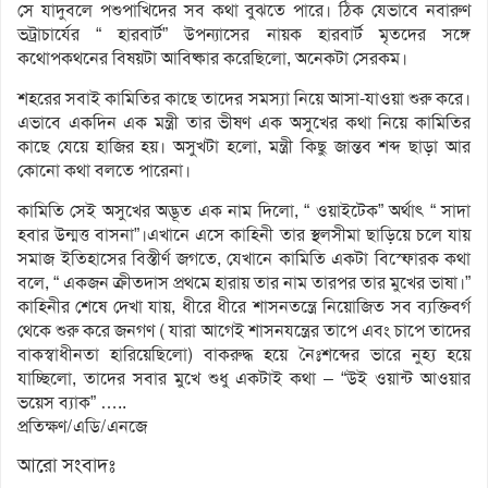
সে যাদুবলে পশুপাখিদের সব কথা বুঝতে পারে। ঠিক যেভাবে নবারুণ
ভট্রাচার্যের “ হারবার্ট” উপন্যাসের নায়ক হারবার্ট মৃতদের সঙ্গে
কথোপকথনের বিষয়টা আবিষ্কার করেছিলো, অনেকটা সেরকম।
শহরের সবাই কামিতির কাছে তাদের সমস্যা নিয়ে আসা-যাওয়া শুরু করে।
এভাবে একদিন এক মন্ত্রী তার ভীষণ এক অসুখের কথা নিয়ে কামিতির
কাছে যেয়ে হাজির হয়। অসুখটা হলো, মন্ত্রী কিছু জান্তব শব্দ ছাড়া আর
কোনো কথা বলতে পারেনা।
কামিতি সেই অসুখের অদ্ভূত এক নাম দিলো, “ ওয়াইটেক” অর্থাৎ “ সাদা
হবার উন্মত্ত বাসনা”।এখানে এসে কাহিনী তার স্থলসীমা ছাড়িয়ে চলে যায়
সমাজ ইতিহাসের বিস্তীর্ণ জগতে, যেখানে কামিতি একটা বিস্ফোরক কথা
বলে, “ একজন ক্রীতদাস প্রথমে হারায় তার নাম তারপর তার মুখের ভাষা।”
কাহিনীর শেষে দেখা যায়, ধীরে ধীরে শাসনতন্ত্রে নিয়োজিত সব ব্যক্তিবর্গ
থেকে শুরু করে জনগণ ( যারা আগেই শাসনযন্ত্রের তাপে এবং চাপে তাদের
বাকস্বাধীনতা হারিয়েছিলো) বাকরুদ্ধ হয়ে নৈঃশব্দের ভারে নুহ্য হয়ে
যাচ্ছিলো, তাদের সবার মুখে শুধু একটাই কথা – “উই ওয়ান্ট আওয়ার
ভয়েস ব্যাক” …..
প্রতিক্ষণ/এডি/এনজে
আরো সংবাদঃ