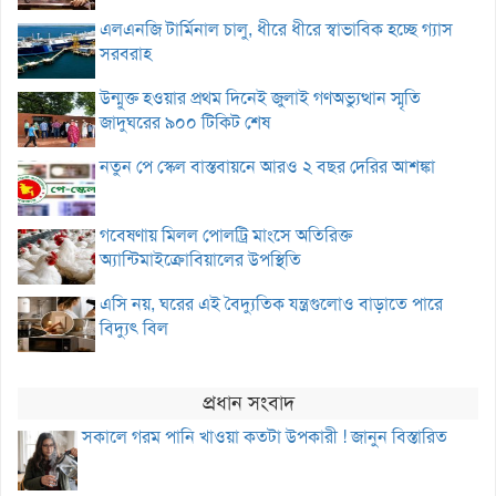
এলএনজি টার্মিনাল চালু, ধীরে ধীরে স্বাভাবিক হচ্ছে গ্যাস
সরবরাহ
উন্মুক্ত হওয়ার প্রথম দিনেই জুলাই গণঅভ্যুত্থান স্মৃতি
জাদুঘরের ৯০০ টিকিট শেষ
নতুন পে স্কেল বাস্তবায়নে আরও ২ বছর দেরির আশঙ্কা
গবেষণায় মিলল পোলট্রি মাংসে অতিরিক্ত
অ্যান্টিমাইক্রোবিয়ালের উপস্থিতি
এসি নয়, ঘরের এই বৈদ্যুতিক যন্ত্রগুলোও বাড়াতে পারে
বিদ্যুৎ বিল
প্রধান সংবাদ
সকালে গরম পানি খাওয়া কতটা উপকারী ! জানুন বিস্তারিত