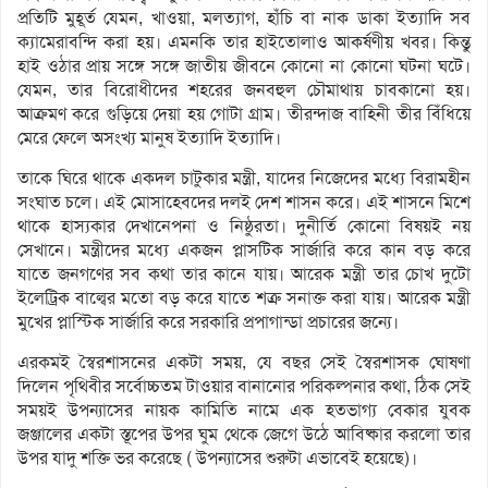
প্রতিটি মুহূর্ত যেমন, খাওয়া, মলত্যাগ, হাঁচি বা নাক ডাকা ইত্যাদি সব
ক্যামেরাবন্দি করা হয়। এমনকি তার হাইতোলাও আকর্ষণীয় খবর। কিন্তু
হাই ওঠার প্রায় সঙ্গে সঙ্গে জাতীয় জীবনে কোনো না কোনো ঘটনা ঘটে।
যেমন, তার বিরোধীদের শহরের জনবহুল চৌমাথায় চাবকানো হয়।
আক্রমণ করে গুড়িয়ে দেয়া হয় গোটা গ্রাম। তীরন্দাজ বাহিনী তীর বিঁধিয়ে
মেরে ফেলে অসংখ্য মানুষ ইত্যাদি ইত্যাদি।
তাকে ঘিরে থাকে একদল চাটুকার মন্ত্রী, যাদের নিজেদের মধ্যে বিরামহীন
সংঘাত চলে। এই মোসাহেবদের দলই দেশ শাসন করে। এই শাসনে মিশে
থাকে হাস্যকার দেখানেপনা ও নিষ্ঠুরতা। দুনীর্তি কোনো বিষয়ই নয়
সেখানে। মন্ত্রীদের মধ্যে একজন প্লাসটিক সার্জারি করে কান বড় করে
যাতে জনগণের সব কথা তার কানে যায়। আরেক মন্ত্রী তার চোখ দুটো
ইলেট্রিক বাল্বের মতো বড় করে যাতে শত্রু সনাক্ত করা যায়। আরেক মন্ত্রী
মুখের প্লাস্টিক সার্জারি করে সরকারি প্রপাগান্ডা প্রচারের জন্যে।
এরকমই স্বৈরশাসনের একটা সময়, যে বছর সেই স্বৈরশাসক ঘোষণা
দিলেন পৃথিবীর সর্বোচ্চতম টাওয়ার বানানোর পরিকল্পনার কথা, ঠিক সেই
সময়ই উপন্যাসের নায়ক কামিতি নামে এক হতভাগ্য বেকার যুবক
জঞ্জালের একটা স্তূপের উপর ঘুম থেকে জেগে উঠে আবিষ্কার করলো তার
উপর যাদু শক্তি ভর করেছে ( উপন্যাসের শুরুটা এভাবেই হয়েছে)।