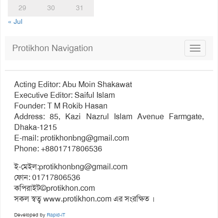
29
30
31
« Jul
Protikhon Navigation
Toggle
navigat
Acting Editor: Abu Moin Shakawat
Executive Editor: Saiful Islam
Founder: T M Rokib Hasan
Address: 85, Kazi Nazrul Islam Avenue Farmgate,
Dhaka-1215
E-mail:
protikhonbng@gmail.com
Phone: +8801717806536
ই-মেইল:
protikhonbng@gmail.com
ফোন: 01717806536
কপিরাইট©protikhon.com
সকল স্বত্ব www.protikhon.com এর সংরক্ষিত ।
Developed by
Rapid-iT