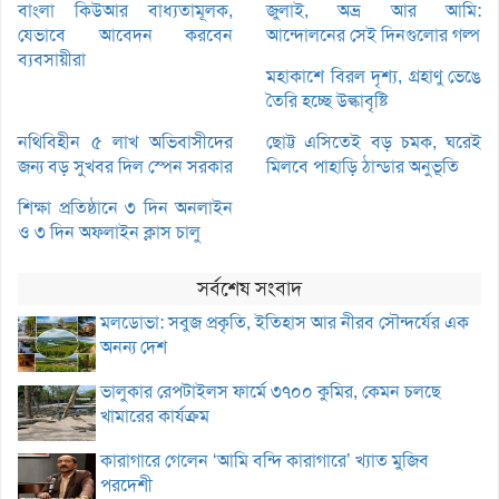
বাংলা কিউআর বাধ্যতামূলক,
জুলাই, অভ্র আর আমি:
যেভাবে আবেদন করবেন
আন্দোলনের সেই দিনগুলোর গল্প
ব্যবসায়ীরা
মহাকাশে বিরল দৃশ্য, গ্রহাণু ভেঙে
তৈরি হচ্ছে উল্কাবৃষ্টি
নথিবিহীন ৫ লাখ অভিবাসীদের
ছোট্ট এসিতেই বড় চমক, ঘরেই
জন্য বড় সুখবর দিল স্পেন সরকার
মিলবে পাহাড়ি ঠান্ডার অনুভূতি
শিক্ষা প্রতিষ্ঠানে ৩ দিন অনলাইন
ও ৩ দিন অফলাইন ক্লাস চালু
সর্বশেষ সংবাদ
মলডোভা: সবুজ প্রকৃতি, ইতিহাস আর নীরব সৌন্দর্যের এক
অনন্য দেশ
ভালুকার রেপটাইলস ফার্মে ৩৭০০ কুমির, কেমন চলছে
খামারের কার্যক্রম
কারাগারে গেলেন ‘আমি বন্দি কারাগারে’ খ্যাত মুজিব
পরদেশী