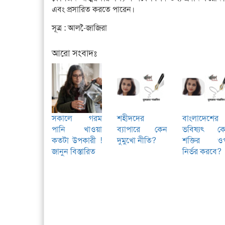
এবং প্রসারিত করতে পারেন।
সূত্র : আল-ৈজাজিরা
আরো সংবাদঃ
সকালে গরম
শহীদদের
বাংলাদেশের
পানি খাওয়া
ব্যাপারে কেন
ভবিষ্যৎ ক
কতটা উপকারী !
দুমুখো নীতি?
শক্তির ও
জানুন বিস্তারিত
নির্ভর করবে?