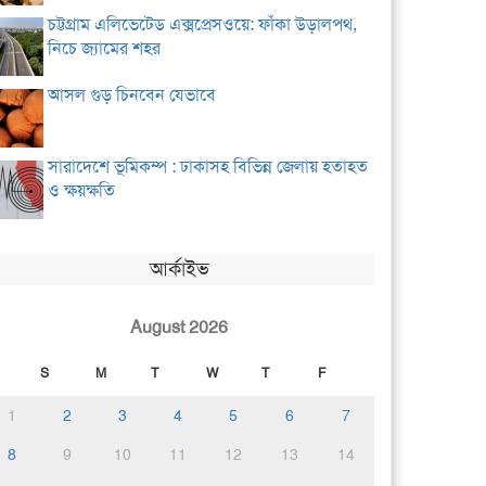
চট্টগ্রাম এলিভেটেড এক্সপ্রেসওয়ে: ফাঁকা উড়ালপথ,
নিচে জ্যামের শহর
আসল গুড় চিনবেন যেভাবে
সারাদেশে ভূমিকম্প : ঢাকাসহ বিভিন্ন জেলায় হতাহত
ও ক্ষয়ক্ষতি
আর্কাইভ
August 2026
S
M
T
W
T
F
1
2
3
4
5
6
7
8
9
10
11
12
13
14