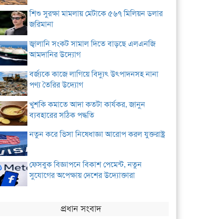
শিশু সুরক্ষা মামলায় মেটাকে ৫৬৭ মিলিয়ন ডলার
জরিমানা
জ্বালানি সংকট সামাল দিতে বাড়ছে এলএনজি
আমদানির উদ্যোগ
বর্জ্যকে কাজে লাগিয়ে বিদ্যুৎ উৎপাদনসহ নানা
পণ্য তৈরির উদ্যোগ
খুশকি কমাতে আদা কতটা কার্যকর, জানুন
ব্যবহারের সঠিক পদ্ধতি
নতুন করে ভিসা নিষেধাজ্ঞা আরোপ করল যুক্তরাষ্ট্র
ফেসবুক বিজ্ঞাপনে বিকাশ পেমেন্ট, নতুন
সুযোগের অপেক্ষায় দেশের উদ্যোক্তারা
প্রধান সংবাদ