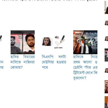
হাদির বিচারের
বিএনপি দলটা
হাদিকে নিয়ে
োন
দাবিতে নাহিদরা
দেউলিয়া হওয়ার
প্রথম আলো ও
পর
কোথায়?
পথে
ডেইলি স্টার এর
ট্রিটমেন্ট দেখে কি
বুঝলেন?