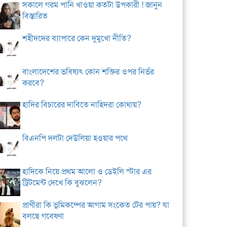
সকালে গরম পানি খাওয়া কতটা উপকারী ! জানুন
বিস্তারিত
শহীদদের ব্যাপারে কেন দুমুখো নীতি?
বাংলাদেশের ভবিষ্যৎ কোন শক্তির ওপর নির্ভর
করবে?
হাদির বিচারের দাবিতে নাহিদরা কোথায়?
বিএনপি দলটা দেউলিয়া হওয়ার পথে
হাদিকে নিয়ে প্রথম আলো ও ডেইলি স্টার এর
ট্রিটমেন্ট দেখে কি বুঝলেন?
প্রাণীরা কি ভূমিকম্পের আগাম সংকেত টের পায়? যা
বলছে গবেষণা