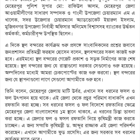
মেহেরপুর পুলিশ সুপার মো: রাফিউল আলম, মেহেরপুর জেলা
আওয়ামীলীগের সাধারণ সম্পাদক ও গাংনী উপজেলা চেয়ারম্যান এম এ
খালেক, সদর উজেলার চেয়ারম্যান অ্যাডভোকেট ইয়ারুল ইসলাম,
মুজিবনগর উপজেলা নির্বাহী অফিসার অনিমেষ বিশ্বাসসহ ব্যাংকের উর্দ্ধতন
কর্মকর্তা, কর্মচারীবৃন্দ উপস্থিত ছিলেন।
এ দিকে স্থল বন্দরের কার্যক্রম শুরু প্রসঙ্গে সাংবাদিকদের প্রশ্নের জবাবে
জনপ্রশাসন প্রতিমন্ত্রী ফরহাদ হোসেন বলেন, স্থলবন্দরের সকল কাজই শুরু
হবে। এরইমধ্যে স্থল বন্দরের গেজেট প্রকাশ ও সড়ক নির্মাণের কাজ শেষ
হয়েছে। স্থল বন্দরের জন্য যে রাস্তাগুলো দরকার সেগুলোও শুরু হয়েছে।
অল্পদিনের মধ্যেই আমরা চেকপোস্টের কাজ শুরু করবো। স্থল বন্দরের
জন্য যে স্থাপনাগুলো লাগে সেগুলো আগামীতে শুরু হবে।
তিনি বলেন, মেহেরপুর জেলায় মাটি উর্বর, এখানে সব ধরনের ফসল ও
ফল উৎপাদন হয়ে থাকে। এই জেলা থেকে প্রচুর পরিমাণ বাধাকপি এখন
রফতানি করা হচ্ছে। সব ধরনের ফসল ও ফল বিদেশে রফতানির ক্ষেত্রে
মেহেরপুর জেলা বাংলাদেশের ১ম স্থানে থাকবে, এ ধরনের চিন্তা ভাবনা
করা হচ্ছে। এ জেলার ফল ও ফসল রফতানি নিয়ে কৃষিমন্ত্রী কাজ করতে
চাচ্ছেন। এ জন্য সম্প্রতি কৃষিমন্ত্রী ড. আব্দুর রাজ্জাক এই জেলা পরিদর্শন
করেছেন। এখানে আগামীতে ফুড প্রসেসিং এর জন্য সরকার সব ধরনের
কার্যক্রম হাতে নেবে।