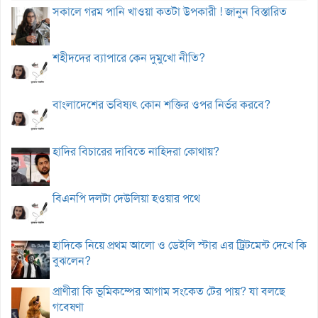
সকালে গরম পানি খাওয়া কতটা উপকারী ! জানুন বিস্তারিত
শহীদদের ব্যাপারে কেন দুমুখো নীতি?
বাংলাদেশের ভবিষ্যৎ কোন শক্তির ওপর নির্ভর করবে?
হাদির বিচারের দাবিতে নাহিদরা কোথায়?
বিএনপি দলটা দেউলিয়া হওয়ার পথে
হাদিকে নিয়ে প্রথম আলো ও ডেইলি স্টার এর ট্রিটমেন্ট দেখে কি
বুঝলেন?
প্রাণীরা কি ভূমিকম্পের আগাম সংকেত টের পায়? যা বলছে
গবেষণা