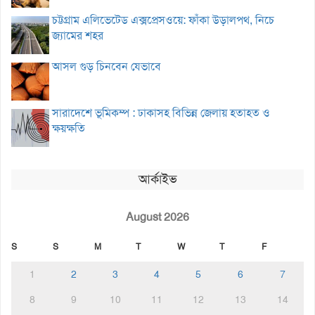
চট্টগ্রাম এলিভেটেড এক্সপ্রেসওয়ে: ফাঁকা উড়ালপথ, নিচে
জ্যামের শহর
আসল গুড় চিনবেন যেভাবে
সারাদেশে ভূমিকম্প : ঢাকাসহ বিভিন্ন জেলায় হতাহত ও
ক্ষয়ক্ষতি
আর্কাইভ
August 2026
S
S
M
T
W
T
F
1
2
3
4
5
6
7
8
9
10
11
12
13
14