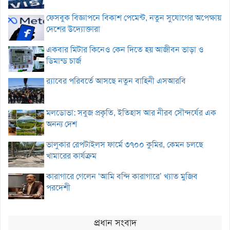
ফেসবুক বিজ্ঞাপনে বিকাশ পেমেন্ট, নতুন সুযোগের অপেক্ষায়
দেশের উদ্যোক্তারা
একবার মিটার কিনেও কেন দিতে হয় আজীবন ভাড়া ও
ডিমান্ড চার্জ
র‌্যাবের পরিবর্তে আসছে নতুন বাহিনী এসআরবি
মলডোভা: সবুজ প্রকৃতি, ইতিহাস আর নীরব সৌন্দর্যের এক
অনন্য দেশ
ভালুকার রেপটাইলস ফার্মে ৩৭০০ কুমির, কেমন চলছে
খামারের কার্যক্রম
কারাগারে গেলেন ‘আমি বন্দি কারাগারে’ খ্যাত মুজিব
পরদেশী
প্রধান সংবাদ