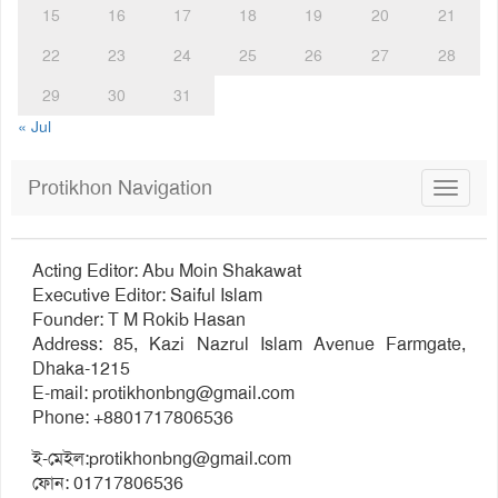
15
16
17
18
19
20
21
22
23
24
25
26
27
28
29
30
31
« Jul
Protikhon Navigation
Toggle
navigat
Acting Editor: Abu Moin Shakawat
Executive Editor: Saiful Islam
Founder: T M Rokib Hasan
Address: 85, Kazi Nazrul Islam Avenue Farmgate,
Dhaka-1215
E-mail:
protikhonbng@gmail.com
Phone: +8801717806536
ই-মেইল:
protikhonbng@gmail.com
ফোন: 01717806536