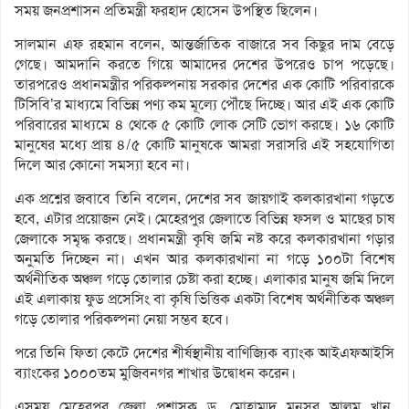
সময় জনপ্রশাসন প্রতিমন্ত্রী ফরহাদ হোসেন উপস্থিত ছিলেন।
সালমান এফ রহমান বলেন, আন্তর্জাতিক বাজারে সব কিছুর দাম বেড়ে
গেছে। আমদানি করতে গিয়ে আমাদের দেশের উপরেও চাপ পড়েছে।
তারপরেও প্রধানমন্ত্রীর পরিকল্পনায় সরকার দেশের এক কোটি পরিবারকে
টিসিবি’র মাধ্যমে বিভিন্ন পণ্য কম মূল্যে পৌঁছে দিচ্ছে। আর এই এক কোটি
পরিবারের মাধ্যমে ৪ থেকে ৫ কোটি লোক সেটি ভোগ করছে। ১৬ কোটি
মানুষের মধ্যে প্রায় ৪/৫ কোটি মানুষকে আমরা সরাসরি এই সহযোগিতা
দিলে আর কোনো সমস্যা হবে না।
এক প্রশ্নের জবাবে তিনি বলেন, দেশের সব জায়গাই কলকারখানা গড়তে
হবে, এটার প্রয়োজন নেই। মেহেরপুর জেলাতে বিভিন্ন ফসল ও মাছের চাষ
জেলাকে সমৃদ্ধ করছে। প্রধানমন্ত্রী কৃষি জমি নষ্ট করে কলকারখানা গড়ার
অনুমতি দিচ্ছেন না। এখন আর কলকারখানা না গড়ে ১০০টা বিশেষ
অর্থনীতিক অঞ্চল গড়ে তোলার চেষ্টা করা হচ্ছে। এলাকার মানুষ জমি দিলে
এই এলাকায় ফুড প্রসেসিং বা কৃষি ভিত্তিক একটা বিশেষ অর্থনীতিক অঞ্চল
গড়ে তোলার পরিকল্পনা নেয়া সম্ভব হবে।
পরে তিনি ফিতা কেটে দেশের শীর্ষস্থানীয় বাণিজ্যিক ব্যাংক আইএফআইসি
ব্যাংকের ১০০০তম মুজিবনগর শাখার উদ্বোধন করেন।
এসময় মেহেরপুর জেলা প্রশাসক ড. মোহাম্মদ মুনসুর আলম খান,