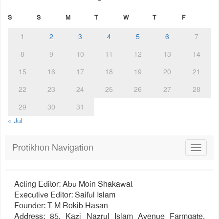
S
S
M
T
W
T
F
1
2
3
4
5
6
7
8
9
10
11
12
13
14
15
16
17
18
19
20
21
22
23
24
25
26
27
28
29
30
31
« Jul
Protikhon Navigation
Toggle
navigat
Acting Editor: Abu Moin Shakawat
Executive Editor: Saiful Islam
Founder: T M Rokib Hasan
Address: 85, Kazi Nazrul Islam Avenue Farmgate,