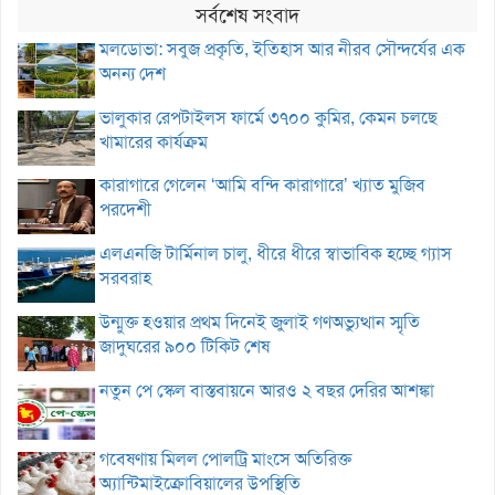
সর্বশেষ সংবাদ
মলডোভা: সবুজ প্রকৃতি, ইতিহাস আর নীরব সৌন্দর্যের এক
অনন্য দেশ
ভালুকার রেপটাইলস ফার্মে ৩৭০০ কুমির, কেমন চলছে
খামারের কার্যক্রম
কারাগারে গেলেন ‘আমি বন্দি কারাগারে’ খ্যাত মুজিব
পরদেশী
এলএনজি টার্মিনাল চালু, ধীরে ধীরে স্বাভাবিক হচ্ছে গ্যাস
সরবরাহ
উন্মুক্ত হওয়ার প্রথম দিনেই জুলাই গণঅভ্যুত্থান স্মৃতি
জাদুঘরের ৯০০ টিকিট শেষ
নতুন পে স্কেল বাস্তবায়নে আরও ২ বছর দেরির আশঙ্কা
গবেষণায় মিলল পোলট্রি মাংসে অতিরিক্ত
অ্যান্টিমাইক্রোবিয়ালের উপস্থিতি