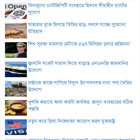
বিনামূল্যে চ্যাটজিপিটি ব্যবহারে মিলবে সীমাহীন চ্যাটের
সুযোগ
সাহারার বুকে মিলছে তিমির হাড়, বদলে যাচ্ছে পুরোনো
ইতিহাস
শিশু সুরক্ষা মামলায় মেটাকে ৫৬৭ মিলিয়ন ডলার জরিমানা
জ্বালানি সংকট সামাল দিতে বাড়ছে এলএনজি আমদানির
উদ্যোগ
বর্জ্যকে কাজে লাগিয়ে বিদ্যুৎ উৎপাদনসহ নানা পণ্য তৈরির
উদ্যোগ
খুশকি কমাতে আদা কতটা কার্যকর, জানুন ব্যবহারের সঠিক
পদ্ধতি
নতুন করে ভিসা নিষেধাজ্ঞা আরোপ করল যুক্তরাষ্ট্র