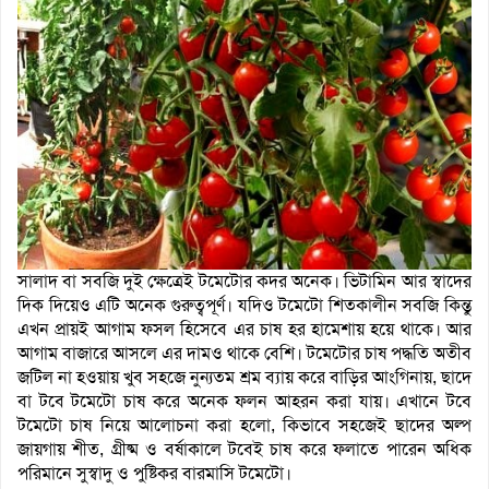
সালাদ বা সবজি দুই ক্ষেত্রেই টমেটোর কদর অনেক। ভিটামিন আর স্বাদের
দিক দিয়েও এটি অনেক গুরুত্বপূর্ণ। যদিও টমেটো শিতকালীন সবজি কিন্তু
এখন প্রায়ই আগাম ফসল হিসেবে এর চাষ হর হামেশায় হয়ে থাকে। আর
আগাম বাজারে আসলে এর দামও থাকে বেশি। টমেটোর চাষ পদ্ধতি অতীব
জটিল না হওয়ায় খুব সহজে নুন্যতম শ্রম ব্যায় করে বাড়ির আংগিনায়, ছাদে
বা টবে টমেটো চাষ করে অনেক ফলন আহরন করা যায়। এখানে টবে
টমেটো চাষ নিয়ে আলোচনা করা হলো, কিভাবে সহজেই ছাদের অল্প
জায়গায় শীত, গ্রীষ্ম ও বর্ষাকালে টবেই চাষ করে ফলাতে পারেন অধিক
পরিমানে সুস্বাদু ও পুষ্টিকর বারমাসি টমেটো।