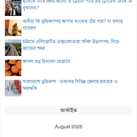
হাদিকে নিয়ে প্রথম আলো ও ডেইলি স্টার এর ট্রিটমেন্ট দেখে কি
বুঝলেন?
প্রাণীরা কি ভূমিকম্পের আগাম সংকেত টের পায়? যা বলছে
গবেষণা
চট্টগ্রাম এলিভেটেড এক্সপ্রেসওয়ে: ফাঁকা উড়ালপথ, নিচে
জ্যামের শহর
আসল গুড় চিনবেন যেভাবে
সারাদেশে ভূমিকম্প : ঢাকাসহ বিভিন্ন জেলায় হতাহত ও
ক্ষয়ক্ষতি
আর্কাইভ
August 2026