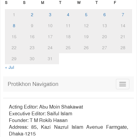
S
S
M
T
W
T
F
1
2
3
4
5
6
7
8
9
10
11
12
13
14
15
16
17
18
19
20
21
22
23
24
25
26
27
28
29
30
31
« Jul
Protikhon Navigation
Toggle
navigat
Acting Editor: Abu Moin Shakawat
Executive Editor: Saiful Islam
Founder: T M Rokib Hasan
Address: 85, Kazi Nazrul Islam Avenue Farmgate,
Dhaka-1215