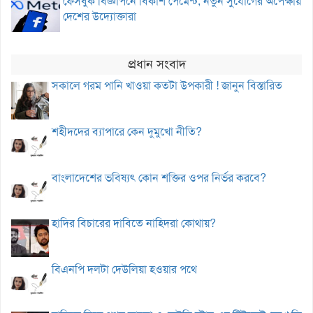
ফেসবুক বিজ্ঞাপনে বিকাশ পেমেন্ট, নতুন সুযোগের অপেক্ষায়
দেশের উদ্যোক্তারা
প্রধান সংবাদ
সকালে গরম পানি খাওয়া কতটা উপকারী ! জানুন বিস্তারিত
শহীদদের ব্যাপারে কেন দুমুখো নীতি?
বাংলাদেশের ভবিষ্যৎ কোন শক্তির ওপর নির্ভর করবে?
হাদির বিচারের দাবিতে নাহিদরা কোথায়?
বিএনপি দলটা দেউলিয়া হওয়ার পথে