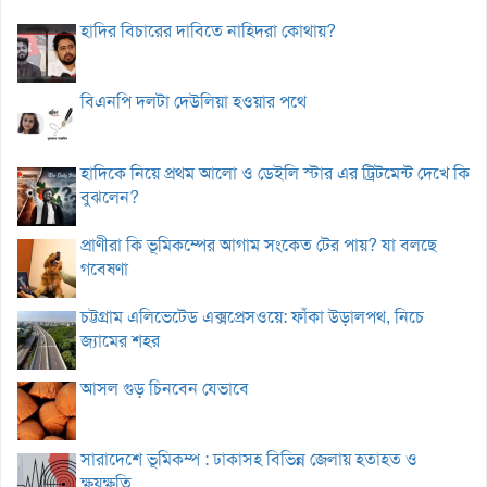
হাদির বিচারের দাবিতে নাহিদরা কোথায়?
বিএনপি দলটা দেউলিয়া হওয়ার পথে
হাদিকে নিয়ে প্রথম আলো ও ডেইলি স্টার এর ট্রিটমেন্ট দেখে কি
বুঝলেন?
প্রাণীরা কি ভূমিকম্পের আগাম সংকেত টের পায়? যা বলছে
গবেষণা
চট্টগ্রাম এলিভেটেড এক্সপ্রেসওয়ে: ফাঁকা উড়ালপথ, নিচে
জ্যামের শহর
আসল গুড় চিনবেন যেভাবে
সারাদেশে ভূমিকম্প : ঢাকাসহ বিভিন্ন জেলায় হতাহত ও
ক্ষয়ক্ষতি