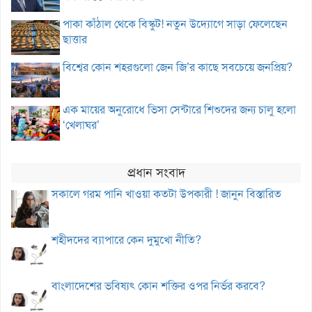
পাকা কাঁঠাল থেকে বিস্কুট! নতুন উদ্যোগে সাড়া ফেলেছেন
ছাত্তার
বিশ্বের কোন শহরগুলো জেন জি’র কাছে সবচেয়ে জনপ্রিয়?
এক মায়ের অনুরোধে ভিসা সেন্টারে শিশুদের জন্য চালু হলো
‘খেলাঘর’
প্রধান সংবাদ
সকালে গরম পানি খাওয়া কতটা উপকারী ! জানুন বিস্তারিত
শহীদদের ব্যাপারে কেন দুমুখো নীতি?
বাংলাদেশের ভবিষ্যৎ কোন শক্তির ওপর নির্ভর করবে?