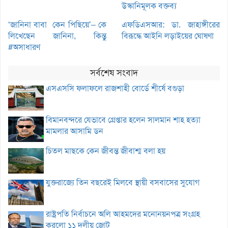
উস্কানিমূলক বক্তব্য
‘জানিনা বাবা কেন পিছিয়ে’– কে
এফডিএসআর: ডা. জাহাঙ্গীরের
লিখেছেন জানিনা, কিন্তু
বিরূদ্ধে আইনি লড়াইয়ের ঘোষণা
#অসাধারণ
সর্বশেষ সংবাদ
এসএসসি ফলাফলে রাজশাহী বোর্ডে শীর্ষে বগুড়া
বিমানবন্দরে যেভাবে গ্রেপ্তার হলেন সালমান শাহ হত্যা
মামলার আসামি ডন
চিতল মাছকে কেন জীবন্ত জীবাশ্ম বলা হয়
যুক্তরাজ্যে তিন বছরেই মিলবে স্থায়ী বসবাসের সুযোগ
রাষ্ট্রপতি নির্বাচনে অলি আহমদের মনোনয়নপত্র সংগ্রহ
করলো ১১ দলীয় জোট