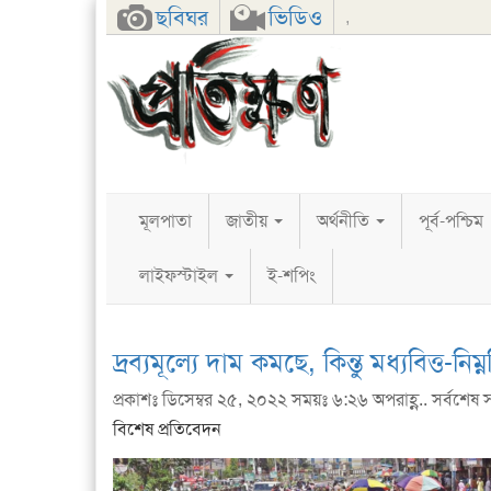
Facebook
Twitter
Google+
ছবিঘর
ভিডিও
,
মূলপাতা
জাতীয়
অর্থনীতি
পূর্ব-পশ্চিম
লাইফস্টাইল
ই-শপিং
দ্রব্যমূল্যে দাম কমছে, কিন্তু মধ্যবিত্ত-ন
প্রকাশঃ ডিসেম্বর ২৫, ২০২২ সময়ঃ ৬:২৬ অপরাহ্ণ.. সর্বশেষ 
বিশেষ প্রতিবেদন