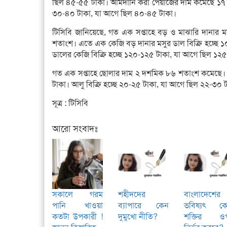
ছিল ৪৫-৫৫ টাকা। আমদানি করা পেঁয়াজের দাম কমেছে ১৭ 
৩০-৪০ টাকা, যা আগে ছিল ৪০-৪৫ টাকা।
টিসিবি জানিয়েছে, গত এক সপ্তাহে বড় ও মাঝারি দানার
শতাংশ। এতে এক কেজি বড় দানার মসুর ডাল বিক্রি হচ্ছে 
ডালের কেজি বিক্রি হচ্ছে ১২০-১২৫ টাকা, যা আগে ছিল ১২
গত এক সপ্তাহে ছোলার দাম ২ দশমিক ৮৬ শতাংশ কমেছে। 
টাকা। আলু বিক্রি হচ্ছে ২০-২৫ টাকা, যা আগে ছিল ২২-৩০
সূত্র : টিসিবি
আরো সংবাদঃ
সকালে গরম
শহীদদের
বাংলাদেশের
পানি খাওয়া
ব্যাপারে কেন
ভবিষ্যৎ ক
কতটা উপকারী !
দুমুখো নীতি?
শক্তির ও