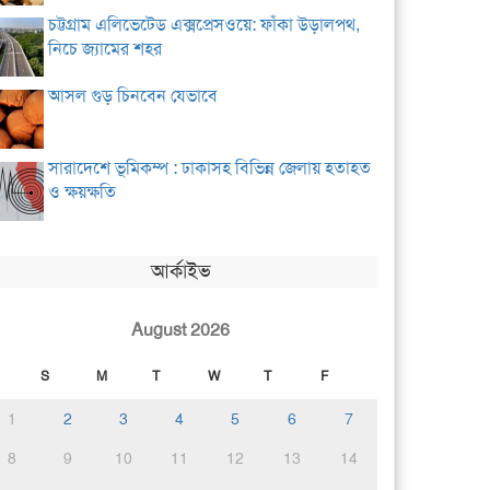
চট্টগ্রাম এলিভেটেড এক্সপ্রেসওয়ে: ফাঁকা উড়ালপথ,
নিচে জ্যামের শহর
আসল গুড় চিনবেন যেভাবে
সারাদেশে ভূমিকম্প : ঢাকাসহ বিভিন্ন জেলায় হতাহত
ও ক্ষয়ক্ষতি
আর্কাইভ
August 2026
S
M
T
W
T
F
1
2
3
4
5
6
7
8
9
10
11
12
13
14