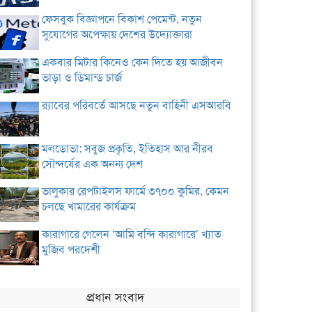
ফেসবুক বিজ্ঞাপনে বিকাশ পেমেন্ট, নতুন
সুযোগের অপেক্ষায় দেশের উদ্যোক্তারা
একবার মিটার কিনেও কেন দিতে হয় আজীবন
ভাড়া ও ডিমান্ড চার্জ
র‌্যাবের পরিবর্তে আসছে নতুন বাহিনী এসআরবি
মলডোভা: সবুজ প্রকৃতি, ইতিহাস আর নীরব
সৌন্দর্যের এক অনন্য দেশ
ভালুকার রেপটাইলস ফার্মে ৩৭০০ কুমির, কেমন
চলছে খামারের কার্যক্রম
কারাগারে গেলেন ‘আমি বন্দি কারাগারে’ খ্যাত
মুজিব পরদেশী
প্রধান সংবাদ