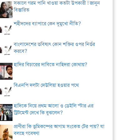
সকালে গরম পানি খাওয়া কতটা উপকারী ! জানুন
বিস্তারিত
শহীদদের ব্যাপারে কেন দুমুখো নীতি?
বাংলাদেশের ভবিষ্যৎ কোন শক্তির ওপর নির্ভর
করবে?
হাদির বিচারের দাবিতে নাহিদরা কোথায়?
বিএনপি দলটা দেউলিয়া হওয়ার পথে
হাদিকে নিয়ে প্রথম আলো ও ডেইলি স্টার এর
ট্রিটমেন্ট দেখে কি বুঝলেন?
প্রাণীরা কি ভূমিকম্পের আগাম সংকেত টের পায়? যা
বলছে গবেষণা