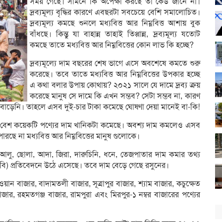
সময় গেছে। সামনে কি অপেক্ষা করছে তা কেউ জানে না।
দ্রব্যমূল্য বৃদ্ধির কারণে এবছরটা সবচেয়ে বেশি সমালোচিত।
দ্রব্যমূল্য কমছে শুনলে মধ্যবিত্ত আর নিম্নবিত্ত আশায় ‍বুক
বাঁধছে। কিন্তু যা বাহান্ন তাহাই তিপ্পান্ন, দ্রব্যমূল্য যতোট
কমছে তাতে মধ্যবিত্ত আর নিম্নবিত্তের কোন লাভ কি হচ্ছে?
দ্রব্যমূল্যে দাম বছরের শেষ ভাগে এসে অবশেষে কমতে শুরু
করেছে। তবে তাতে মধ্যবিত্ত আর নিম্নবিত্তের উপকার হচ্ছে
এ কথা বলার উপায় কোথায়? ২০২১ সালে যে দামে দ্রব্য ক্রয়
করেছে মানুষ সে দামে কি এখন সম্ভব? সেটা সম্ভব না, কারণ
একটাও বাড়েনি। তাহলে এসব দুই-চার টাকা কমেছে ঘোষণা দেয়া মানেই বা-কি!
 বেশ কয়েকটি পণ্যের দাম খানিকটা কমেছে। অবশ্য দাম কমলেও এসব
পারছে না মধ্যবিত্ত আর নিম্নবিত্তের মানুষ গুলোকে।
আলু, ছোলা, আদা, জিরা, দারুচিনি, ধনে, তেজপাতার দাম কমার তথ্য
সিবি) প্রতিবেদনে উঠে এসেছে। তবে দাম বেড়ে গেছে রসুনের।
ান বাজার, বাদামতলী বাজার, সূত্রাপুর বাজার, শ্যাম বাজার, কচুক্ষেত
ার, রহমতগঞ্জ বাজার, রামপুরা এবং মিরপুর-১ নম্বর বাজারের পণ্যের