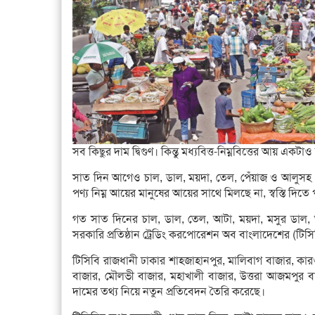
সব কিছুর দাম দ্বিগুণ। কিন্তু মধ্যবিত্ত-নিম্নবিত্তের আয় 
সাত দিন আগেও চাল, ডাল, ময়দা, তেল, পেঁয়াজ ও আলুসহ
পণ্য নিম্ন আয়ের মানুষের আয়ের সাথে মিলছে না, স্বস্তি দিতে 
গত সাত দিনের চাল, ডাল, তেল, আটা, ময়দা, মসুর ডাল, 
সরকারি প্রতিষ্ঠান ট্রেডিং করপোরেশন অব বাংলাদেশের (টি
টিসিবি রাজধানী ঢাকার শাহজাহানপুর, মালিবাগ বাজার, কারওয়
বাজার, মৌলভী বাজার, মহাখালী বাজার, উত্তরা আজমপুর বাজ
দামের তথ্য নিয়ে নতুন প্রতিবেদন তৈরি করেছে।