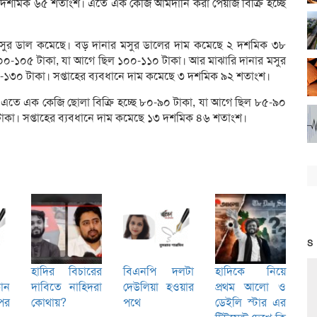
দশমিক ৬৫ শতাংশ। এতে এক কেজি আমদানি করা পেঁয়াজ বিক্রি হচ্ছে
 মসুর ডাল কমেছে। বড় দানার মসুর ডালের দাম কমেছে ২ দশমিক ৩৮
১০০-১০৫ টাকা, যা আগে ছিল ১০০-১১০ টাকা। আর মাঝারি দানার মসুর
৫-১৩০ টাকা। সপ্তাহের ব্যবধানে দাম কমেছে ৩ দশমিক ৯২ শতাংশ।
এতে এক কেজি ছোলা বিক্রি হচ্ছে ৮০-৯০ টাকা, যা আগে ছিল ৮৫-৯০
 টাকা। সপ্তাহের ব্যবধানে দাম কমেছে ১৩ দশমিক ৪৬ শতাংশ।
S
হাদির বিচারের
বিএনপি দলটা
হাদিকে নিয়ে
োন
দাবিতে নাহিদরা
দেউলিয়া হওয়ার
প্রথম আলো ও
পর
কোথায়?
পথে
ডেইলি স্টার এর