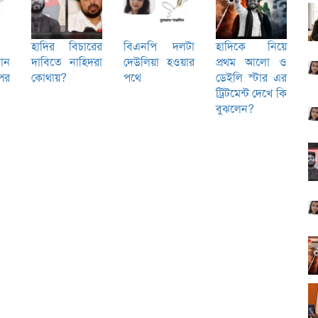
হাদির বিচারের
বিএনপি দলটা
হাদিকে নিয়ে
োন
দাবিতে নাহিদরা
দেউলিয়া হওয়ার
প্রথম আলো ও
পর
কোথায়?
পথে
ডেইলি স্টার এর
ট্রিটমেন্ট দেখে কি
বুঝলেন?