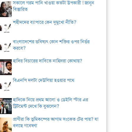
সকালে গরম পানি খাওয়া কতটা উপকারী ! জানুন
বিস্তারিত
শহীদদের ব্যাপারে কেন দুমুখো নীতি?
বাংলাদেশের ভবিষ্যৎ কোন শক্তির ওপর নির্ভর
করবে?
হাদির বিচারের দাবিতে নাহিদরা কোথায়?
বিএনপি দলটা দেউলিয়া হওয়ার পথে
হাদিকে নিয়ে প্রথম আলো ও ডেইলি স্টার এর
ট্রিটমেন্ট দেখে কি বুঝলেন?
প্রাণীরা কি ভূমিকম্পের আগাম সংকেত টের পায়? যা
বলছে গবেষণা