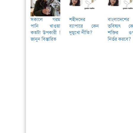
সকালে গরম
শহীদদের
বাংলাদেশের
পানি খাওয়া
ব্যাপারে কেন
ভবিষ্যৎ ক
কতটা উপকারী !
দুমুখো নীতি?
শক্তির ও
জানুন বিস্তারিত
নির্ভর করবে?