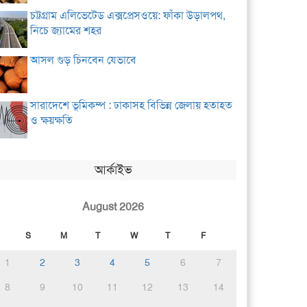
চট্টগ্রাম এলিভেটেড এক্সপ্রেসওয়ে: ফাঁকা উড়ালপথ,
নিচে জ্যামের শহর
আসল গুড় চিনবেন যেভাবে
সারাদেশে ভূমিকম্প : ঢাকাসহ বিভিন্ন জেলায় হতাহত
ও ক্ষয়ক্ষতি
আর্কাইভ
August 2026
S
M
T
W
T
F
1
2
3
4
5
6
7
8
9
10
11
12
13
14