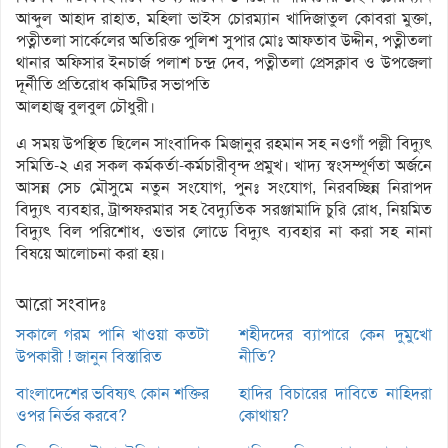
আব্দুল আহাদ রাহাত, মহিলা ভাইস চোরম্যান খাদিজাতুল কোবরা মুক্তা,
পত্নীতলা সার্কেলের অতিরিক্ত পুলিশ সুপার মোঃ আফতাব উদ্দীন, পত্নীতলা
থানার অফিসার ইনচার্জ পলাশ চন্দ্র দেব, পত্নীতলা প্রেসক্লাব ও উপজেলা
দূর্নীতি প্রতিরোধ কমিটির সভাপতি
আলহাজ্ব বুলবুল চৌধুরী।
এ সময় উপস্থিত ছিলেন সাংবাদিক মিজানুর রহমান সহ নওগাঁ পল্লী বিদ্যুৎ
সমিতি-২ এর সকল কর্মকর্তা-কর্মচারীবৃন্দ প্রমুখ। খাদ্য স্বংসম্পূর্ণতা অর্জনে
আসন্ন সেচ মৌসুমে নতুন সংযোগ, পুনঃ সংযোগ, নিরবচ্ছিন্ন নিরাপদ
বিদ্যুৎ ব্যবহার, ট্রান্সফরমার সহ বৈদ্যুতিক সরঞ্জামাদি চুরি রোধ, নিয়মিত
বিদ্যুৎ বিল পরিশোধ, ওভার লোডে বিদ্যুৎ ব্যবহার না করা সহ নানা
বিষয়ে আলোচনা করা হয়।
আরো সংবাদঃ
সকালে গরম পানি খাওয়া কতটা
শহীদদের ব্যাপারে কেন দুমুখো
উপকারী ! জানুন বিস্তারিত
নীতি?
বাংলাদেশের ভবিষ্যৎ কোন শক্তির
হাদির বিচারের দাবিতে নাহিদরা
ওপর নির্ভর করবে?
কোথায়?