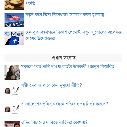
পদ্ধতি
নতুন করে ভিসা নিষেধাজ্ঞা আরোপ করল যুক্তরাষ্ট্র
ফেসবুক বিজ্ঞাপনে বিকাশ পেমেন্ট, নতুন সুযোগের অপেক্ষায়
দেশের উদ্যোক্তারা
প্রধান সংবাদ
সকালে গরম পানি খাওয়া কতটা উপকারী ! জানুন বিস্তারিত
শহীদদের ব্যাপারে কেন দুমুখো নীতি?
বাংলাদেশের ভবিষ্যৎ কোন শক্তির ওপর নির্ভর করবে?
হাদির বিচারের দাবিতে নাহিদরা কোথায়?