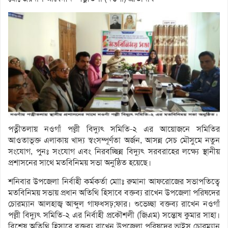
পত্নীতলায় নওগাঁ পল্লী বিদ্যুৎ সমিতি-২ এর আয়োজনে সমিতির
আওতাভূক্ত এলাকায় খাদ্য স্বংসম্পূর্ণতা অর্জন, আসন্ন সেচ মৌসুমে নতুন
সংযোগ, পুনঃ সংযোগ এবং নিরবচ্ছিন্ন বিদ্যুৎ সরবরাহের লক্ষ্যে স্থানীয়
প্রশাসনের সাথে মতবিনিময় সভা অনুষ্ঠিত হয়েছে।
শনিবার উপজেলা নির্বাহী কর্মকর্তা মোাঃ রুমানা আফরোজের সভাপতিত্বে
মতবিনিময় সভায় প্রধান অতিথি হিসাবে বক্তব্য রাখেন উপজেলা পরিষদের
চোরম্যান আলহাজ্ব আব্দুল গাফ্ধসঢ়;ফার। শুভেচ্ছা বক্তব্য রাখেন নওগাঁ
পল্লী বিদ্যুৎ সমিতি-২ এর নির্বাহী প্রকৌশলী (জিএম) সন্তোষ কুমার সাহা।
বিশেষ অতিথি হিসাবে বক্তব্য রাখেন উপজেলা পরিষদের ভাইস চোরম্যান