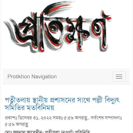
Protikhon Navigation
Toggle
navigat
পত্নীতলায় স্থানীয় প্রশাসনের সাথে পল্লী বিদ্যুৎ
সমিতির মতবিনিময়
প্রকাশঃ ডিসেম্বর ৩১, ২০২২ সময়ঃ ৫:৫৯ অপরাহ্ণ.. সর্বশেষ সম্পাদনাঃ
৫:৫৯ অপরাহ্ণ
মোঃ জয়নাল আবেদীন- পত্নীতলা (নওগাঁ) প্রতিনিধি