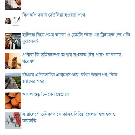
বিএনপি দলটা দেউলিয়া হওয়ার পথে
হাদিকে নিয়ে প্রথম আলো ও ডেইলি স্টার এর ট্রিটমেন্ট দেখে কি
বুঝলেন?
প্রাণীরা কি ভূমিকম্পের আগাম সংকেত টের পায়? যা বলছে
গবেষণা
চট্টগ্রাম এলিভেটেড এক্সপ্রেসওয়ে: ফাঁকা উড়ালপথ, নিচে
জ্যামের শহর
আসল গুড় চিনবেন যেভাবে
সারাদেশে ভূমিকম্প : ঢাকাসহ বিভিন্ন জেলায় হতাহত ও
ক্ষয়ক্ষতি